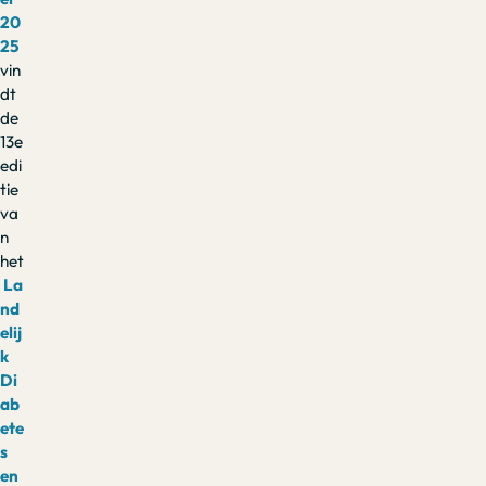
20
25
vin
dt
de
13e
edi
tie
va
n
het
La
nd
elij
k
Di
ab
ete
s
en