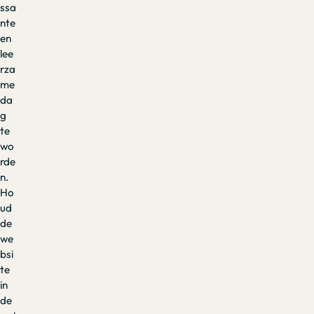
ssa
nte
en
lee
rza
me
da
g
te
wo
rde
n.
Ho
ud
de
we
bsi
te
in
de