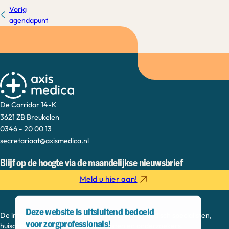
Vorig
agendapunt
De Corridor 14-K
3621 ZB Breukelen
0346 - 20 00 13
secretariaat@axismedica.nl
Blijf op de hoogte via de maandelijkse nieuwsbrief
Meld u hier aan!
Deze website is uitsluitend bedoeld
De informatie op deze sectie is bedoeld voor medisch specialisten,
voor zorgprofessionals!
huisartsen, verpleegkundig specialisten en onderzoekers.