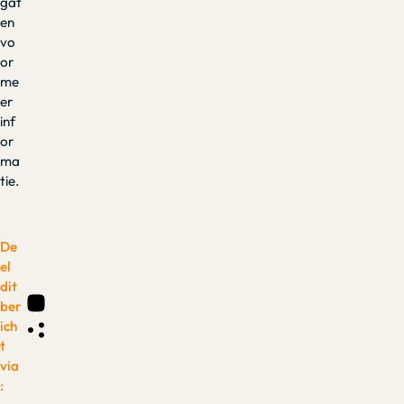
gat
en
vo
or
me
er
inf
or
ma
tie.
De
el
dit
ber
ich
t
via
: