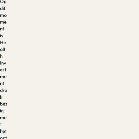
Op
dit
mo
me
nt
is
He
alt
h
Inv
est
me
nt
dru
k
bez
ig
me
t
het
ont