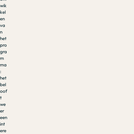
wik
kel
en
va
n
het
pro
gra
m
ma
:
het
bel
oof
t
we
er
een
int
ere