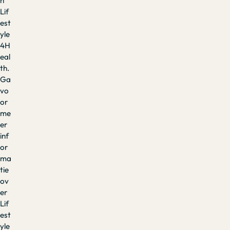
n
Lif
est
yle
4H
eal
th.
Ga
vo
or
me
er
inf
or
ma
tie
ov
er
Lif
est
yle