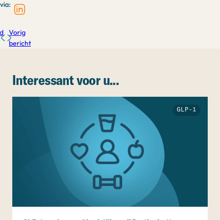
via:
d
Vorig
bericht
Interessant voor u...
GLP-1