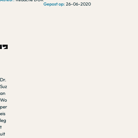
26-06-2020
Dr.
Suz
an
Wo
per
eis
leg
t
uit