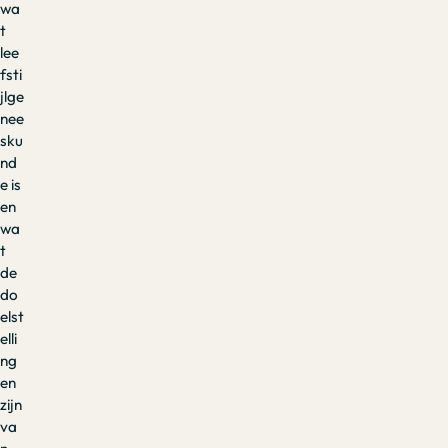
wa
t
lee
fsti
jlge
nee
sku
nd
e is
en
wa
t
de
do
elst
elli
ng
en
zijn
va