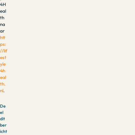
4H
eal
th
na
ar
htt
ps:
//lif
est
yle
4h
eal
th.
nl
.
De
el
dit
ber
icht