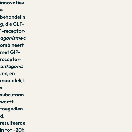
innovatiev
e
behandelin
g, die GLP-
1-receptor-
agonisme
c
ombineert
met GIP-
receptor-
antagonis
me
, en
maandelijk
s
subcutaan
wordt
toegedien
d,
resulteerde
in tot ~20%