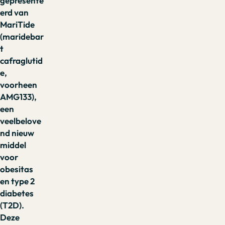
gepresente
erd van
MariTide
(maridebar
t
cafraglutid
e,
voorheen
AMG133),
een
veelbelove
nd nieuw
middel
voor
obesitas
en type 2
diabetes
(T2D).
Deze