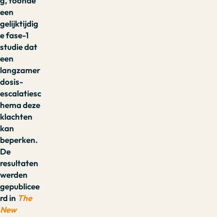
g, toonde
een
gelijktijdig
e fase-1
studie dat
een
langzamer
dosis-
escalatiesc
hema deze
klachten
kan
beperken.
De
resultaten
werden
gepublicee
rd in
The
New