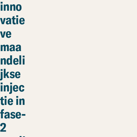
inno
vatie
ve
maa
ndeli
jkse
injec
tie in
fase-
2