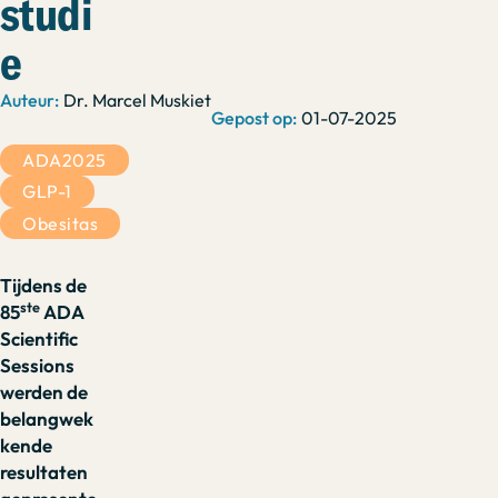
studi
e
Dr. Marcel Muskiet
01-07-2025
ADA2025
GLP-1
Obesitas
Tijdens de
ste
85
ADA
Scientific
Sessions
werden de
belangwek
kende
resultaten