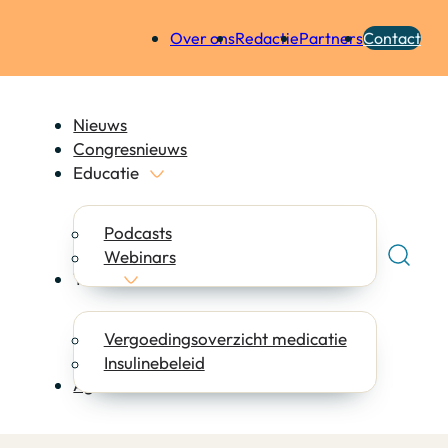
Over ons
Redactie
Partners
Contact
Nieuws
Congresnieuws
Educatie
Podcasts
Webinars
Tools
Vergoedingsoverzicht medicatie
Insulinebeleid
Agenda