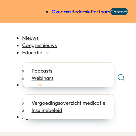
Over ons
Redactie
Partners
Contact
Nieuws
Congresnieuws
Educatie
Podcasts
Webinars
Tools
Vergoedingsoverzicht medicatie
Insulinebeleid
Agenda