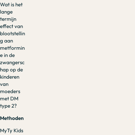
Wat is het
lange
termijn
effect van
blootstellin
g aan
metformin
e in de
zwangersc
hap op de
kinderen
van
moeders
met DM
type 2?
Methoden
MyTy Kids