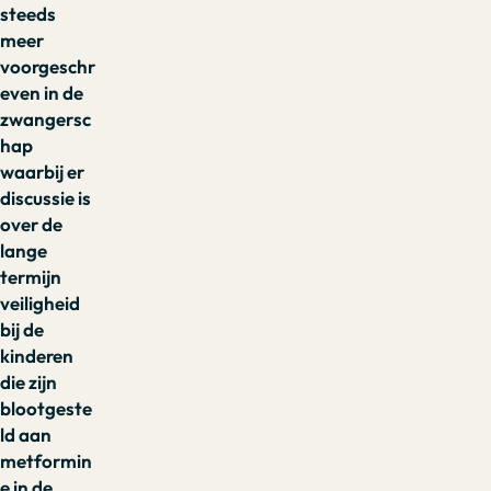
steeds
meer
voorgeschr
even in de
zwangersc
hap
waarbij er
discussie is
over de
lange
termijn
veiligheid
bij de
kinderen
die zijn
blootgeste
ld aan
metformin
e in de