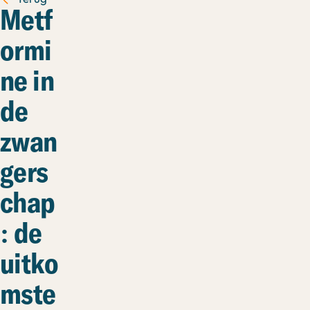
Metf
ormi
ne in
de
zwan
gers
chap
: de
uitko
mste