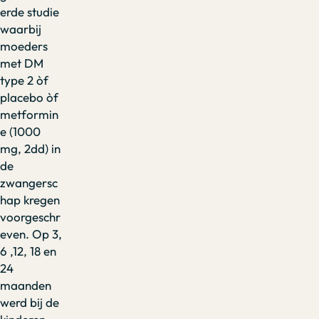
erde studie
waarbij
moeders
met DM
type 2 òf
placebo òf
metformin
e (1000
mg, 2dd) in
de
zwangersc
hap kregen
voorgeschr
even. Op 3,
6 ,12, 18 en
24
maanden
werd bij de