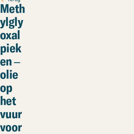
Meth
ylgly
oxal
piek
en –
olie
op
het
vuur
voor