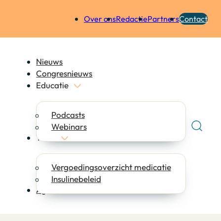
Over ons
Redactie
Partners
Contact
Nieuws
Congresnieuws
Educatie
Podcasts
Webinars
Tools
Vergoedingsoverzicht medicatie
Insulinebeleid
Agenda