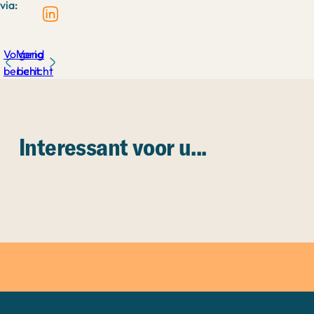
via:
Volgend
Vorig
bericht
bericht
Interessant voor u...