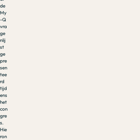
de
My
-Q
vra
ge
nlij
st
ge
pre
sen
tee
rd
tijd
ens
het
con
gre
s.
Hie
ron