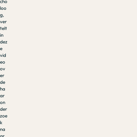
cho
loo
g,
ver
telt
in
dez
e
vid
eo
ov
er
de
ha
ar
on
der
zoe
k
na
ar