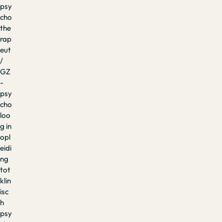
psy
cho
the
rap
eut
/
GZ
-
psy
cho
loo
g in
opl
eidi
ng
tot
klin
isc
h
psy