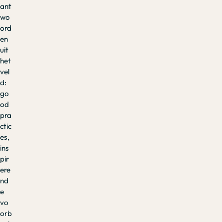
ant
wo
ord
en
uit
het
vel
d:
go
od
pra
ctic
es,
ins
pir
ere
nd
e
vo
orb