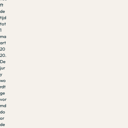
ft
de
tijd
tot
1
ma
art
20
20.
De
jur
y
wo
rdt
ge
vor
md
do
or
de