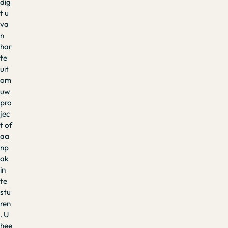
dig
t u
va
n
har
te
uit
om
uw
pro
jec
t of
aa
np
ak
in
te
stu
ren
. U
hee