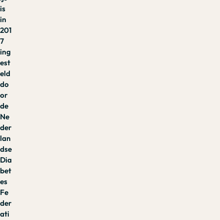
is
in
201
7
ing
est
eld
do
or
de
Ne
der
lan
dse
Dia
bet
es
Fe
der
ati