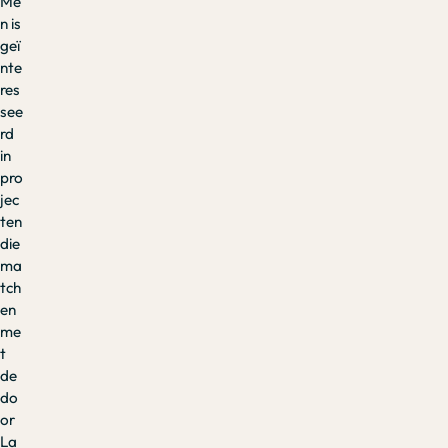
Me
n is
geï
nte
res
see
rd
in
pro
jec
ten
die
ma
tch
en
me
t
de
do
or
La