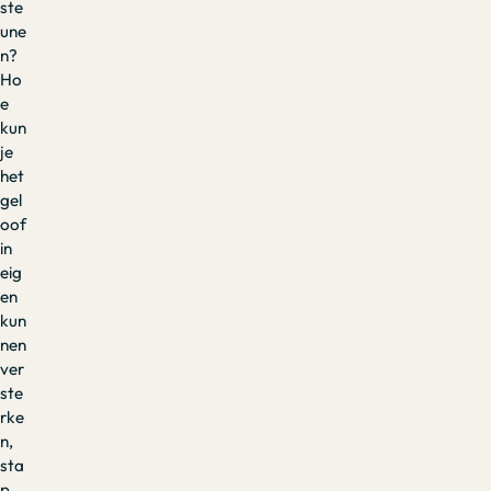
ste
une
n?
Ho
e
kun
je
het
gel
oof
in
eig
en
kun
nen
ver
ste
rke
n,
sta
p