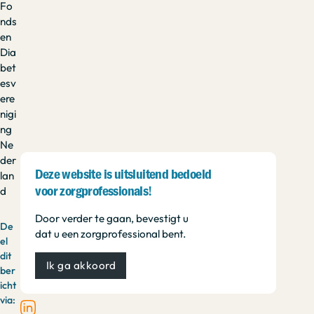
Fo
nds
en
Dia
bet
esv
ere
nigi
ng
Ne
der
Deze website is uitsluitend bedoeld
lan
d
voor zorgprofessionals!
Door verder te gaan, bevestigt u
De
dat u een zorgprofessional bent.
el
dit
Ik ga akkoord
ber
icht
via: