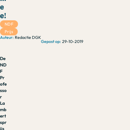
e
e!
NDF
Prijs
Redactie DGK
29-10-2019
De
ND
F
Pr
ofe
sso
r
La
mb
ert
spr
ijs