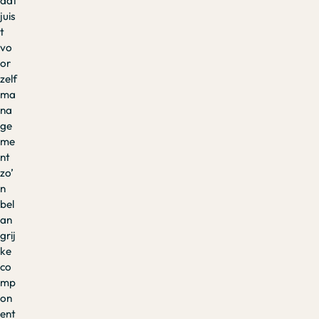
dat
juis
t
vo
or
zelf
ma
na
ge
me
nt
zo’
n
bel
an
grij
ke
co
mp
on
ent