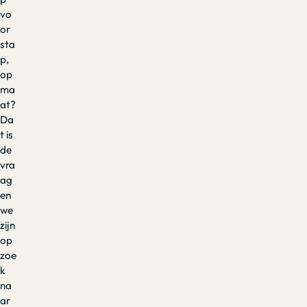
vo
or
sta
p,
op
ma
at?
Da
t is
de
vra
ag
en
we
zijn
op
zoe
k
na
ar