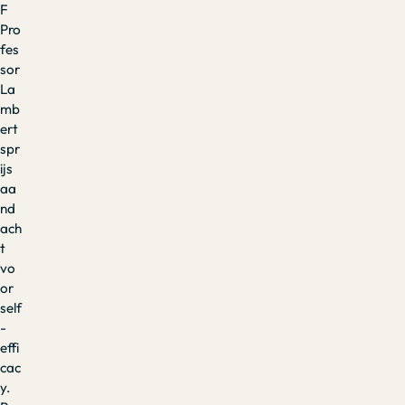
F
Pro
fes
sor
La
mb
ert
spr
ijs
aa
nd
ach
t
vo
or
self
-
effi
cac
y.