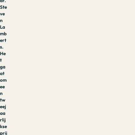
dr.
Ste
ve
n
La
mb
ert
s.
He
t
ga
at
om
ee
n
tw
eej
aa
rlij
kse
prij