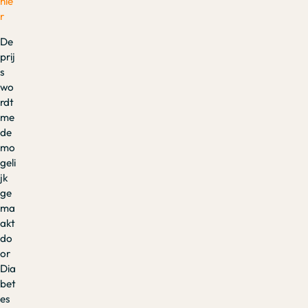
hie
r
De
prij
s
wo
rdt
me
de
mo
geli
jk
ge
ma
akt
do
or
Dia
bet
es