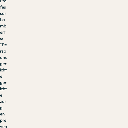
Pro
fes
sor
La
mb
ert
s:
“Pe
rso
ons
ger
icht
e
ger
icht
e
zor
g
en
pre
ven