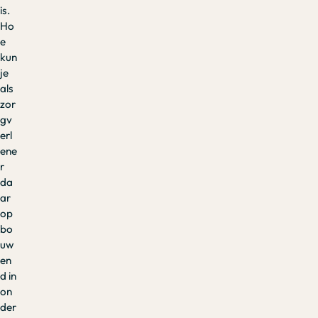
is.
Ho
e
kun
je
als
zor
gv
erl
ene
r
da
ar
op
bo
uw
en
d in
on
der