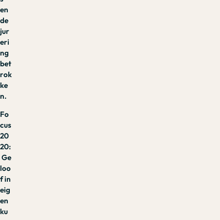
en
de
jur
eri
ng
bet
rok
ke
n.
Fo
cus
20
20:
Ge
loo
f in
eig
en
ku