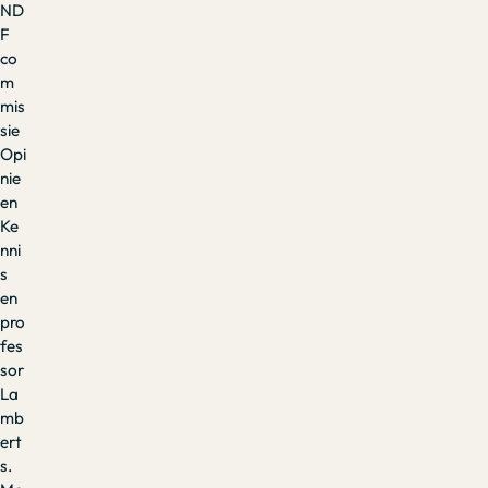
ND
F
co
m
mis
sie
Opi
nie
en
Ke
nni
s
en
pro
fes
sor
La
mb
ert
s.