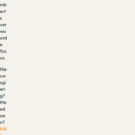
mb
ert
s
ver
wo
ord
e
foc
us.
Nie
uw
sgi
eri
g?
Me
ed
oe
n?
Klik