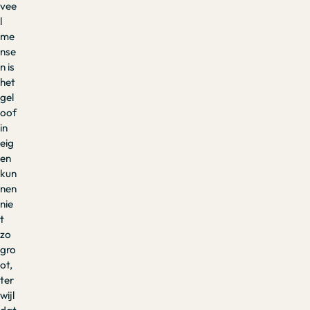
vee
l
me
nse
n is
het
gel
oof
in
eig
en
kun
nen
nie
t
zo
gro
ot,
ter
wijl