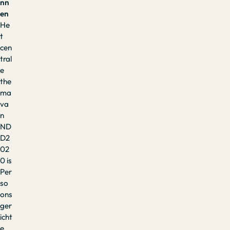
nn
en
He
t
cen
tral
e
the
ma
va
n
ND
D2
02
0 is
Per
so
ons
ger
icht
e