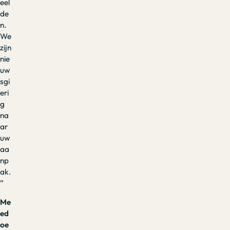
eel
de
n.
We
zijn
nie
uw
sgi
eri
g
na
ar
uw
aa
np
ak.
”
Me
ed
oe