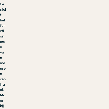
tie
stel
t
het
fun
cti
on
ere
n
va
n
me
nse
n
cen
tra
al.
Ma
ar
bij