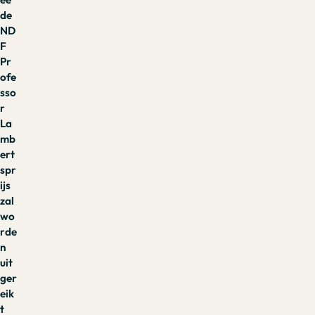
de
ND
F
Pr
ofe
sso
r
La
mb
ert
spr
ijs
zal
wo
rde
n
uit
ger
eik
t