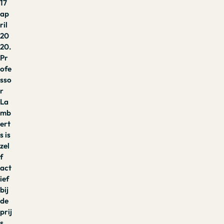
17
ap
ril
20
20.
Pr
ofe
sso
r
La
mb
ert
s is
zel
f
act
ief
bij
de
prij
s