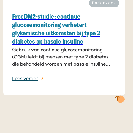
Onderzoek
FreeDM2-studie: continue
glucosemonitoring verbetert
glykemische uitkomsten bij type 2
diabetes op basale insuline
Gebruik van continue glucosemonitoring
(CGM) leidt bij mensen met type 2 diabetes
die behandeld worden met basale insuline...
Lees verder