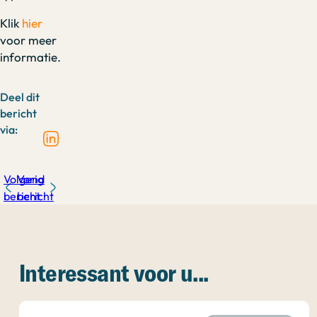
Klik
hier
voor meer
informatie.
Deel dit
bericht
via:
Volgend
Vorig
bericht
bericht
Interessant voor u...