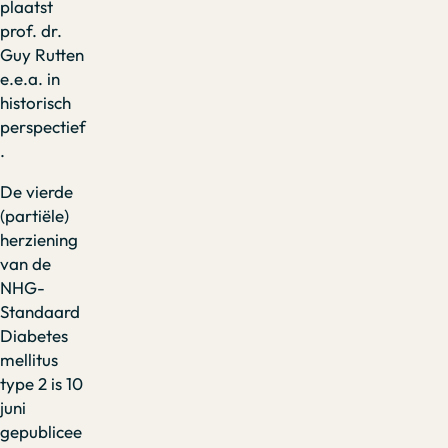
plaatst
prof. dr.
Guy Rutten
e.e.a. in
historisch
perspectief
.
De vierde
(partiële)
herziening
van de
NHG-
Standaard
Diabetes
mellitus
type 2 is 10
juni
gepublicee