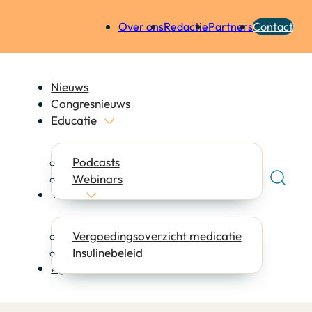
Over ons
Redactie
Partners
Contact
Nieuws
Congresnieuws
Educatie
Podcasts
Webinars
Tools
Vergoedingsoverzicht medicatie
Insulinebeleid
Agenda