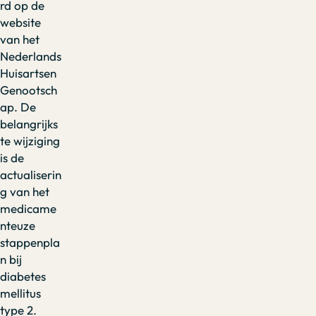
rd op de
website
van het
Nederlands
Huisartsen
Genootsch
ap. De
belangrijks
te wijziging
is de
actualiserin
g van het
medicame
nteuze
stappenpla
n bij
diabetes
mellitus
type 2.