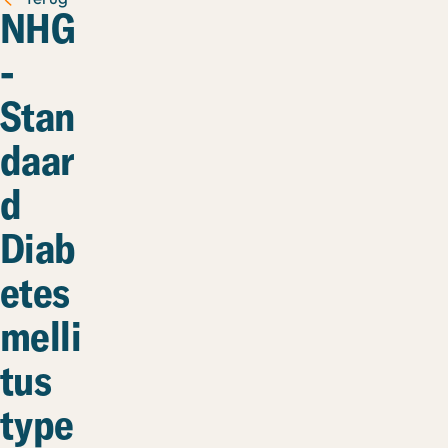
NHG
-
Stan
daar
d
Diab
etes
melli
tus
type