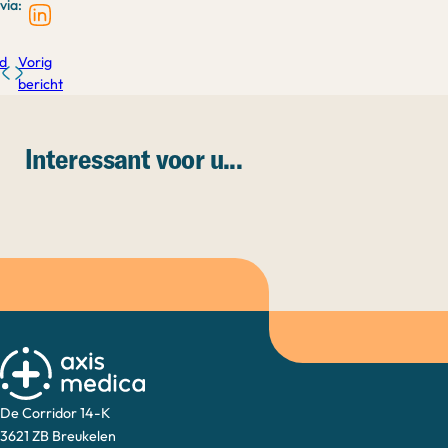
via:
d
Vorig
bericht
Interessant voor u...
De Corridor 14-K
3621 ZB Breukelen