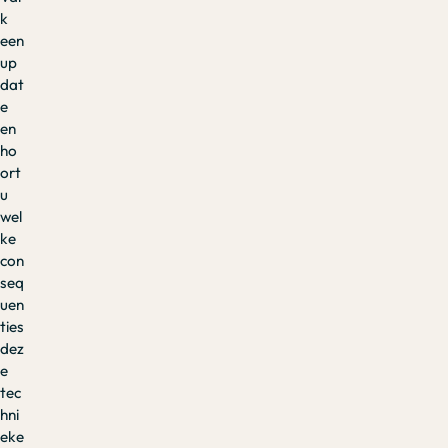
k
een
up
dat
e
en
ho
ort
u
wel
ke
con
seq
uen
ties
dez
e
tec
hni
eke