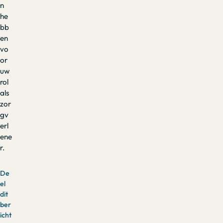
n
he
bb
en
vo
or
uw
rol
als
zor
gv
erl
ene
r.
De
el
dit
ber
icht