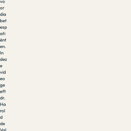
vo
or
dia
bet
esp
ati
ënt
en.
In
dez
e
vid
eo
ge
eft
dr.
Ha
rol
d
de
Val