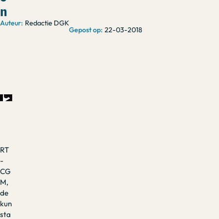
n
Redactie DGK
22-03-2018
RT
-
CG
M,
de
kun
sta