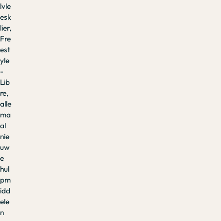
lvle
esk
lier,
Fre
est
yle
-
Lib
re,
alle
ma
al
nie
uw
e
hul
pm
idd
ele
n