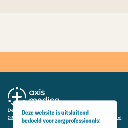
De Corridor 14-K
3621 ZB Breukelen
Deze website is uitsluitend
0346 - 20 00 13
secretariaat@axismedica.nl
bedoeld voor zorgprofessionals!