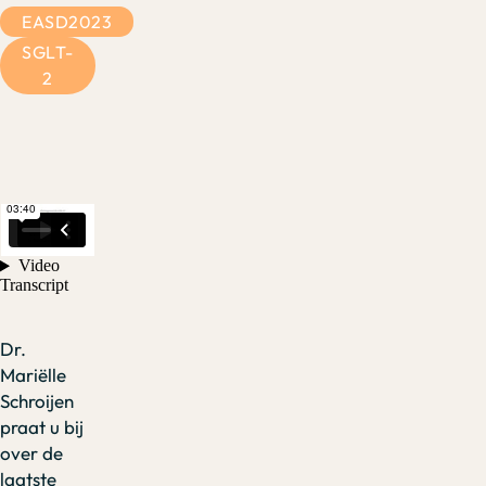
EASD2023
SGLT-
2
Dr.
Mariëlle
Schroijen
praat u bij
over de
laatste