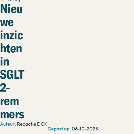
Nieu
we
inzic
hten
in
SGLT
2-
rem
mers
Redactie DGK
06-10-2023