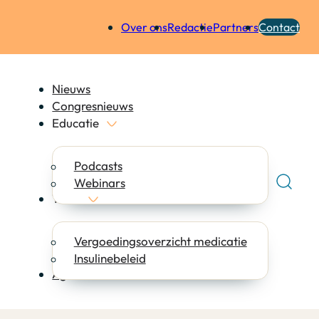
Over ons
Redactie
Partners
Contact
Nieuws
Congresnieuws
Educatie
Podcasts
Webinars
Tools
Vergoedingsoverzicht medicatie
Insulinebeleid
Agenda