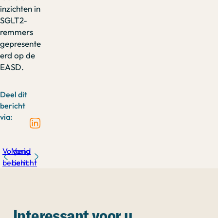
inzichten in
SGLT2-
remmers
gepresente
erd op de
EASD.
Deel dit
bericht
via:
Volgend
Vorig
bericht
bericht
Interessant voor u...