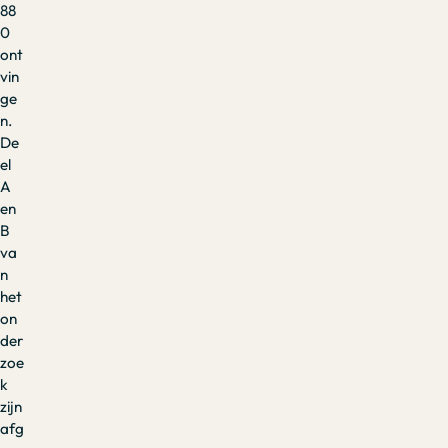
88
0
ont
vin
ge
n.
De
el
A
en
B
va
n
het
on
der
zoe
k
zijn
afg