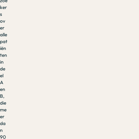
zoe
ker
s
ov
er
alle
pat
iën
ten
in
de
el
A
en
B,
die
me
er
da
n
90