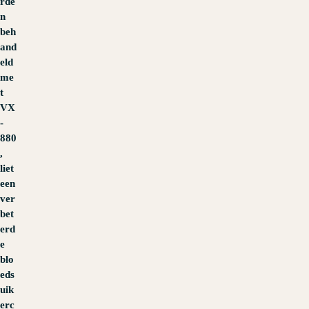
rde
n
beh
and
eld
me
t
VX
-
880
,
liet
een
ver
bet
erd
e
blo
eds
uik
erc