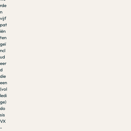
rde
n
vijf
pat
iën
ten
geï
ncl
ud
eer
d
die
een
(vol
ledi
ge)
do
sis
VX
-