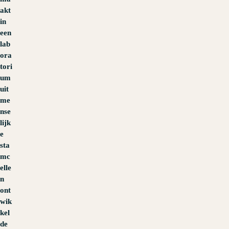
akt
in
een
lab
ora
tori
um
uit
me
nse
lijk
e
sta
mc
elle
n
ont
wik
kel
de