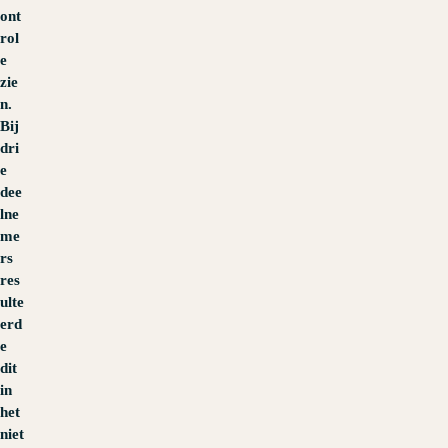
ont
rol
e
zie
n.
Bij
dri
e
dee
lne
me
rs
res
ulte
erd
e
dit
in
het
niet