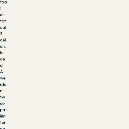
taa
t
uit
tot
aal
3
del
en.
In
de
el
A
we
rde
n
tw
ee
pat
iën
ten
ge