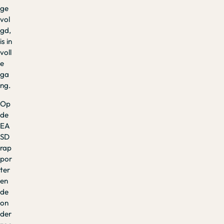
ge
vol
gd,
is in
voll
e
ga
ng.
Op
de
EA
SD
rap
por
ter
en
de
on
der