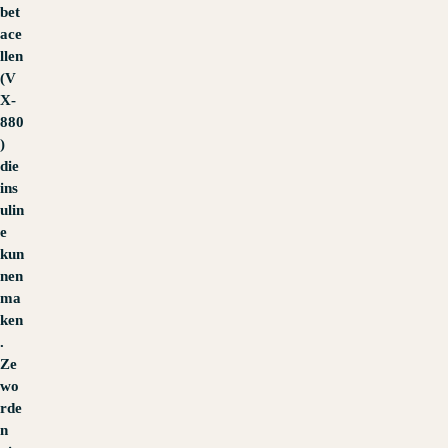
bet
ace
llen
(V
X-
880
)
die
ins
ulin
e
kun
nen
ma
ken
.
Ze
wo
rde
n