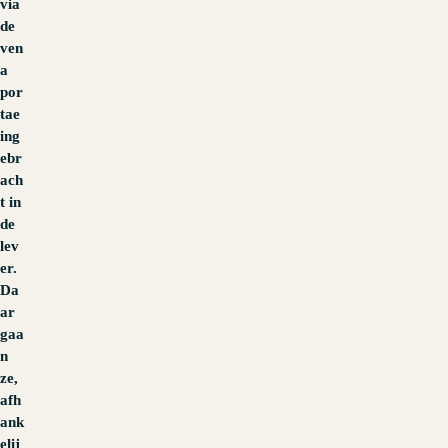
via
de
ven
a
por
tae
ing
ebr
ach
t in
de
lev
er.
Da
ar
gaa
n
ze,
afh
ank
elij