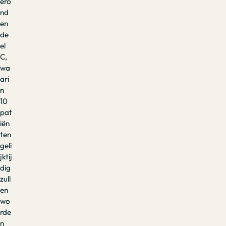
ero
nd
en
de
el
C,
wa
ari
n
10
pat
iën
ten
geli
jktij
dig
zull
en
wo
rde
n