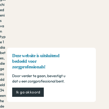
chi
ed
eni
s
va
n
typ
e 1
dia
bet
Deze website is uitsluitend
es,
bedoeld voor
die
zorgprofessionals!
ge
mi
Door verder te gaan, bevestigt u
dd
dat u een zorgprofessional bent.
eld
34
Ik ga akkoord
een
he
de