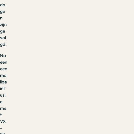
da
ge
n
zijn
ge
vol
gd.
Na
een
een
ma
lige
inf
usi
e
me
t
VX
-