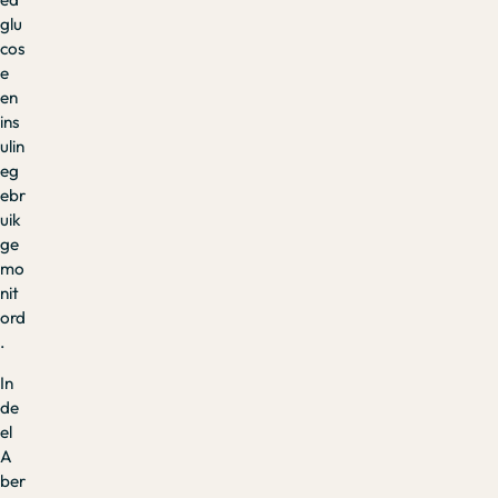
glu
cos
e
en
ins
ulin
eg
ebr
uik
ge
mo
nit
ord
.
In
de
el
A
ber