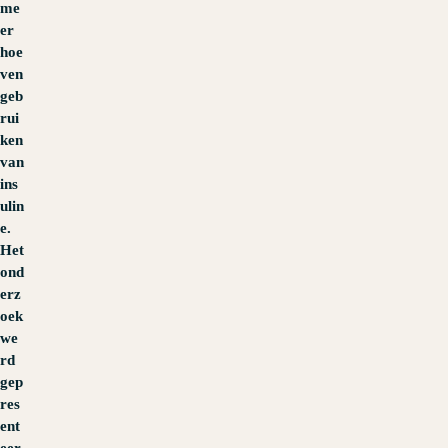
me
er
hoe
ven
geb
rui
ken
van
ins
ulin
e.
Het
ond
erz
oek
we
rd
gep
res
ent
eer