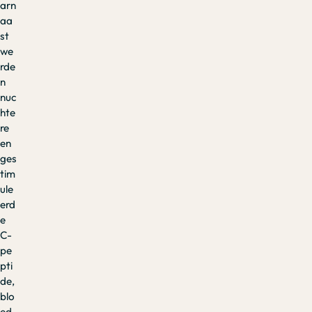
arn
aa
st
we
rde
n
nuc
hte
re
en
ges
tim
ule
erd
e
C-
pe
pti
de,
blo
ed