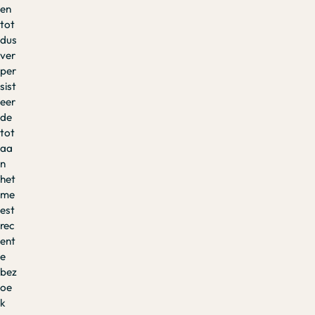
en
tot
dus
ver
per
sist
eer
de
tot
aa
n
het
me
est
rec
ent
e
bez
oe
k