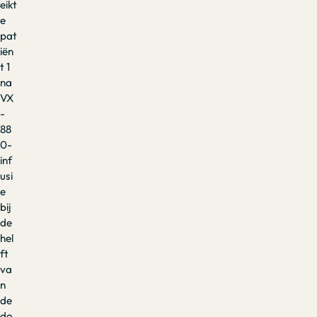
eikt
e
pat
iën
t 1
na
VX
-
88
0-
inf
usi
e
bij
de
hel
ft
va
n
de
do