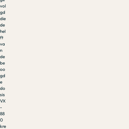
vol
gd
die
de
hel
ft
va
n
de
be
oo
gd
e
do
sis
VX
-
88
0
kre