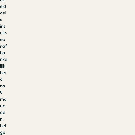
eld
osi
s
ins
ulin
eo
naf
ha
nke
lijk
hei
d
na
9
ma
an
de
n,
het
ge