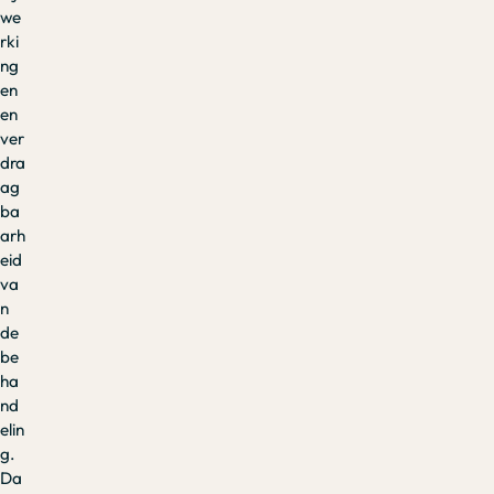
we
rki
ng
en
en
ver
dra
ag
ba
arh
eid
va
n
de
be
ha
nd
elin
g.
Da