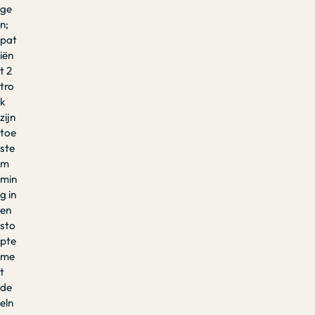
ge
n;
pat
iën
t 2
tro
k
zijn
toe
ste
m
min
g in
en
sto
pte
me
t
de
eln