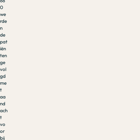
88
0
we
rde
n
de
pat
iën
ten
ge
vol
gd
me
t
aa
nd
ach
t
vo
or
bij