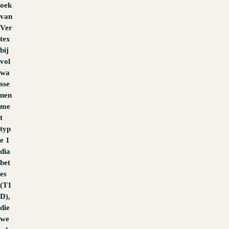
oek
van
Ver
tex
bij
vol
wa
sse
nen
me
t
typ
e 1
dia
bet
es
(T1
D),
die
we