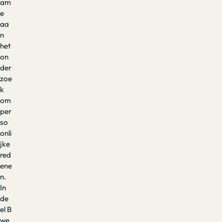
am
e
aa
n
het
on
der
zoe
k
om
per
so
onli
jke
red
ene
n.
In
de
el B
we