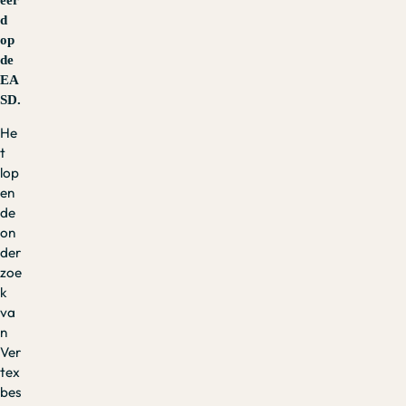
d
op
de
EA
SD.
He
t
lop
en
de
on
der
zoe
k
va
n
Ver
tex
bes