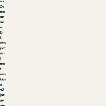
na
24
ma
an
de
n.
Dit
is
een
pat
iën
t
me
t
een
bijn
a
42-
jari
ge
ges