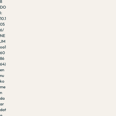
8
DO
I:
10.1
05
6/
NE
JM
oa1
60
86
64)
en
nu
ko
me
n
da
ar
dat
a