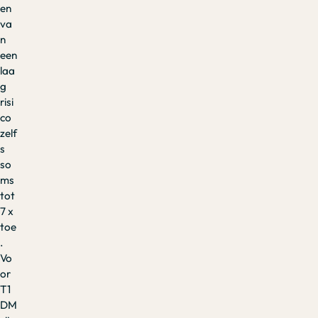
en
va
n
een
laa
g
risi
co
zelf
s
so
ms
tot
7 x
toe
.
Vo
or
T1
DM