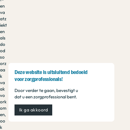
en
va
atz
iekt
en
als
do
od
so
orz
aa
Deze website is uitsluitend bedoeld
k
voor zorgprofessionals!
va
ak
Door verder te gaan, bevestigt u
vo
dat u een zorgprofessional bent.
ork
om
Ik ga akkoord
en,
oo
k