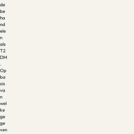
de
be
ha
nd
ele
n
als
T2
DM
.
Op
ba
sis
va
n
wel
ke
ge
ge
ven