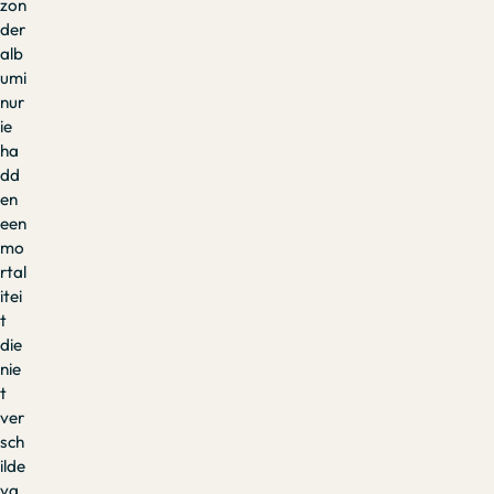
zon
der
alb
umi
nur
ie
ha
dd
en
een
mo
rtal
itei
t
die
nie
t
ver
sch
ilde
va