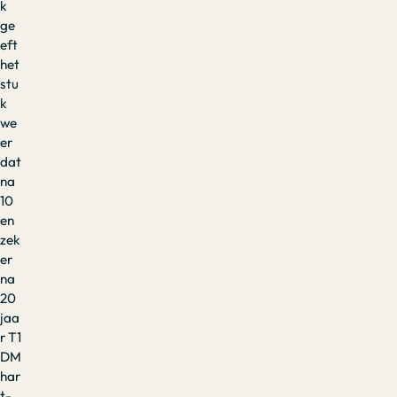
k
ge
eft
het
stu
k
we
er
dat
na
10
en
zek
er
na
20
jaa
r T1
DM
har
t-