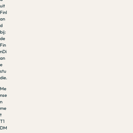
uit
Finl
an
d
bij:
de
Fin
nDi
an
e
stu
die.
Me
nse
n
me
t
T1
DM