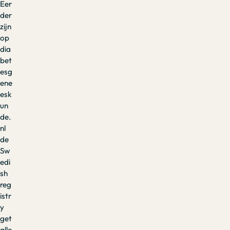
Eer
der
zijn
op
dia
bet
esg
ene
esk
un
de.
nl
de
Sw
edi
sh
reg
istr
y
get
alle