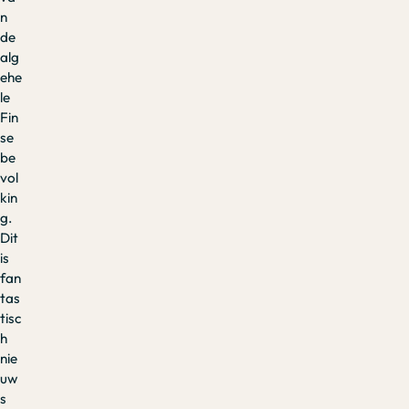
n
de
alg
ehe
le
Fin
se
be
vol
kin
g.
Dit
is
fan
tas
tisc
h
nie
uw
s