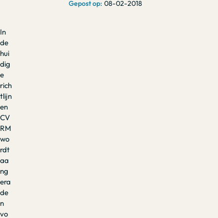
08-02-2018
In
de
hui
dig
e
rich
tlijn
en
CV
RM
wo
rdt
aa
ng
era
de
n
vo