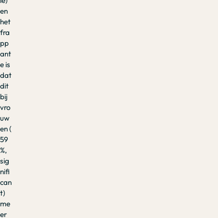
ie)
en
het
fra
pp
ant
e is
dat
dit
bij
vro
uw
en (
59
%,
sig
nifi
can
t)
me
er