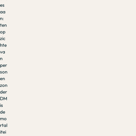
es
aa
n:
ten
op
zic
hte
va
n
per
son
en
zon
der
DM
is
de
mo
rtal
itei