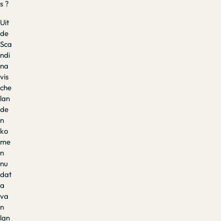
s ?
Uit
de
Sca
ndi
na
vis
che
lan
de
n
ko
me
n
nu
dat
a
va
n
lan