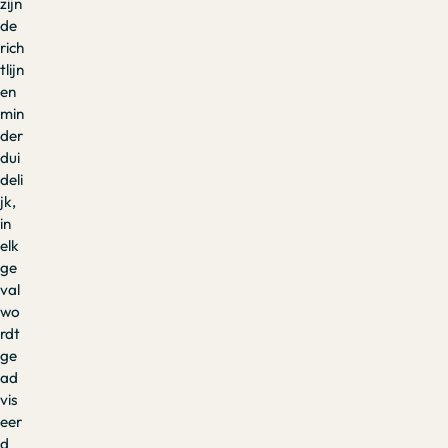
zijn
de
rich
tlijn
en
min
der
dui
deli
jk,
in
elk
ge
val
wo
rdt
ge
ad
vis
eer
d