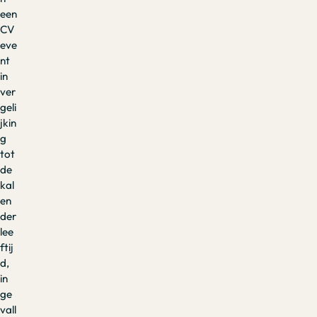
een
CV
eve
nt
in
ver
geli
jkin
g
tot
de
kal
en
der
lee
ftij
d,
in
ge
vall