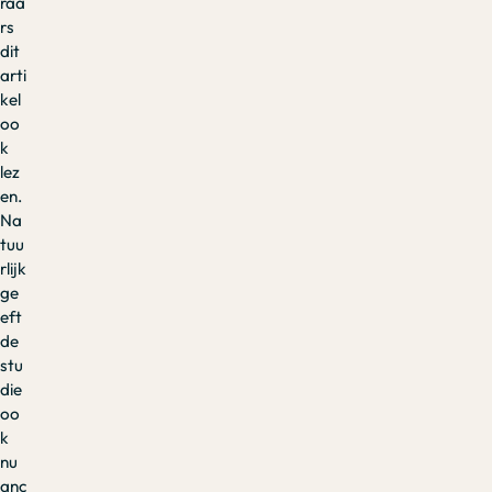
raa
rs
dit
arti
kel
oo
k
lez
en.
Na
tuu
rlijk
ge
eft
de
stu
die
oo
k
nu
anc