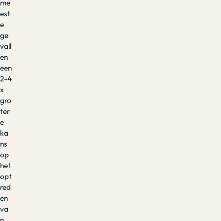
me
est
e
ge
vall
en
een
2-4
x
gro
ter
e
ka
ns
op
het
opt
red
en
va
n