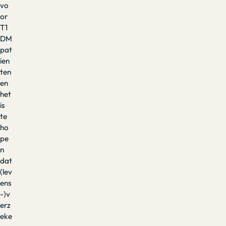
vo
or
T1
DM
pat
ien
ten
en
het
is
te
ho
pe
n
dat
(lev
ens
-)v
erz
eke