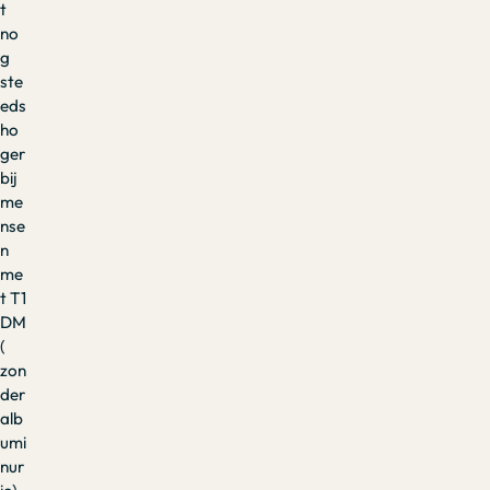
t
no
g
ste
eds
ho
ger
bij
me
nse
n
me
t T1
DM
(
zon
der
alb
umi
nur