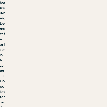
bes
cho
uw
en.
De
me
est
e
art
sen
in
NL
zull
en
T1
DM
pat
iën
ten
ou