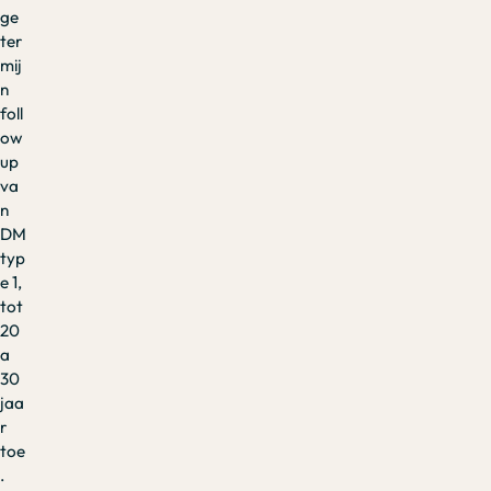
ge
ter
mij
n
foll
ow
up
va
n
DM
typ
e 1,
tot
20
a
30
jaa
r
toe
.