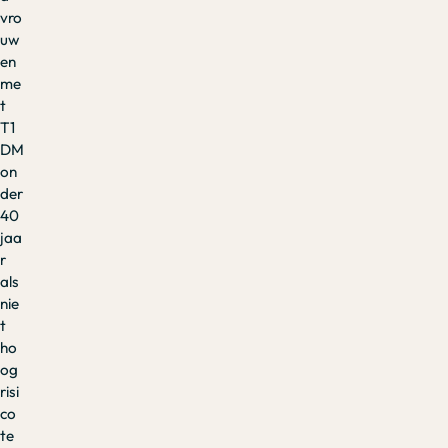
vro
uw
en
me
t
T1
DM
on
der
40
jaa
r
als
nie
t
ho
og
risi
co
te