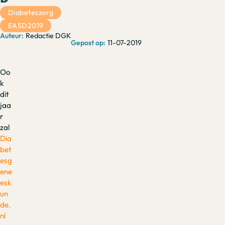
Diabeteszorg
EASD2019
Redactie DGK
11-07-2019
Oo
k
dit
jaa
r
zal
Dia
bet
esg
ene
esk
un
de.
nl