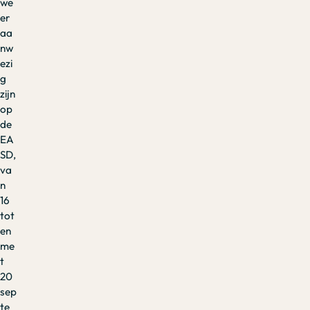
we
er
aa
nw
ezi
g
zijn
op
de
EA
SD,
va
n
16
tot
en
me
t
20
sep
te