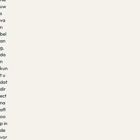
uw
s
va
n
bel
an
g,
da
n
kun
t u
dat
dir
ect
na
afl
oo
p in
de
vor