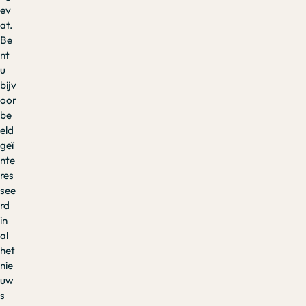
ev
at.
Be
nt
u
bijv
oor
be
eld
geï
nte
res
see
rd
in
al
het
nie
uw
s