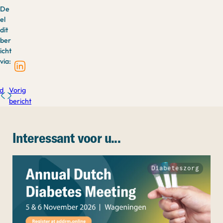
De
el
dit
ber
icht
via:
d
Vorig
bericht
Interessant voor u...
Diabeteszorg