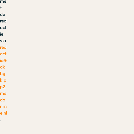
me
t
de
red
act
ie
via
red
act
ie@
dk
bg
k.p
p2.
me
do
nlin
e.nl
.