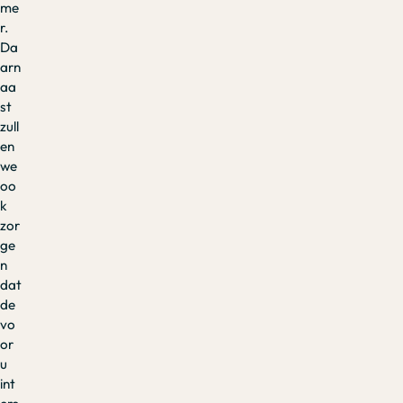
me
r.
Da
arn
aa
st
zull
en
we
oo
k
zor
ge
n
dat
de
vo
or
u
int