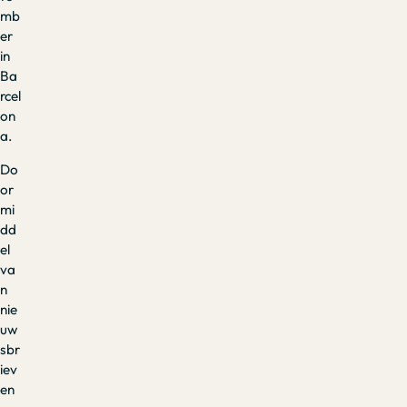
mb
er
in
Ba
rcel
on
a.
Do
or
mi
dd
el
va
n
nie
uw
sbr
iev
en