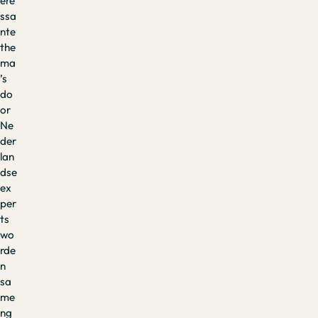
ere
ssa
nte
the
ma
’s
do
or
Ne
der
lan
dse
ex
per
ts
wo
rde
n
sa
me
ng