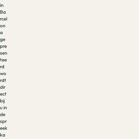
in
Ba
rcel
on
a
ge
pre
sen
tee
rd
wo
rdt
dir
ect
bij
u in
de
spr
eek
ka