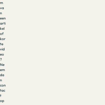
m
va
n
een
arti
kel
of
kor
te
vid
eo
?
Ne
em
da
n
con
tac
t
op