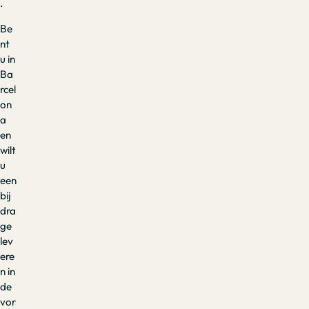
.
Be
nt
u in
Ba
rcel
on
a
en
wilt
u
een
bij
dra
ge
lev
ere
n in
de
vor