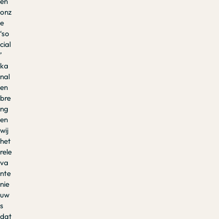
en
onz
e
‘so
cial
’
ka
nal
en
bre
ng
en
wij
het
rele
va
nte
nie
uw
s
dat