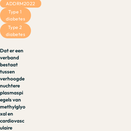
ADDRM2022
Type 1 
diabetes
Type 2 
diabetes
Dat er een
verband
bestaat
tussen
verhoogde
nuchtere
plasmaspi
egels van
methylglyo
xal en
cardiovasc
ulaire