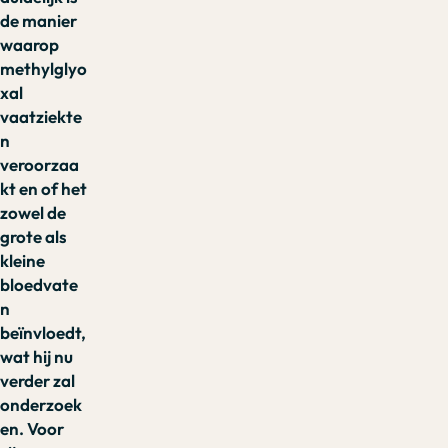
de manier
waarop
methylglyo
xal
vaatziekte
n
veroorzaa
kt en of het
zowel de
grote als
kleine
bloedvate
n
beïnvloedt,
wat hij nu
verder zal
onderzoek
en. Voor