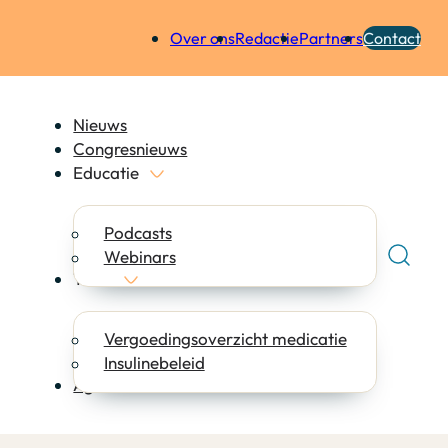
Over ons
Redactie
Partners
Contact
Nieuws
Congresnieuws
Educatie
Podcasts
Webinars
Tools
Vergoedingsoverzicht medicatie
Insulinebeleid
Agenda