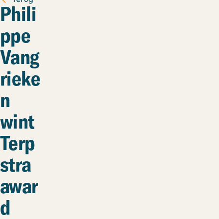
Phili
ppe
Vang
rieke
n
wint
Terp
stra
awar
d