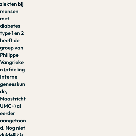
ziekten bij
mensen
met
diabetes
type 1 en 2
heeft de
groep van
Philippe
Vangrieke
n (afdeling
Interne
geneeskun
de,
Maastricht
UMC+) al
eerder
aangetoon
d. Nog niet
duidelijk is