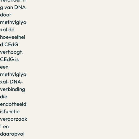
g van DNA
door
methylglyo
xal de
hoeveelhei
d CEdG
verhoogt.
CEdG is
een
methylglyo
xal-DNA-
verbinding
die
endotheeld
isfunctie
veroorzaak
t en
daaropvol