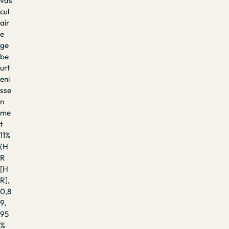
vas
cul
air
e
ge
be
urt
eni
sse
n
me
t
11%
(H
R
[H
R],
0,8
9,
95
%