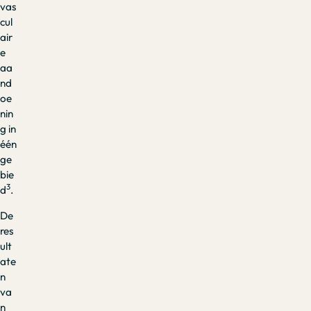
vas
cul
air
e
aa
nd
oe
nin
g in
één
ge
bie
3
d
.
De
res
ult
ate
n
va
n