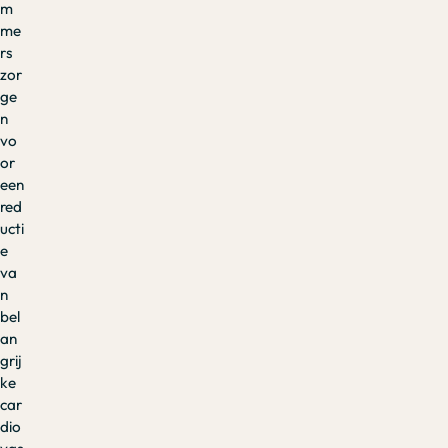
m
me
rs
zor
ge
n
vo
or
een
red
ucti
e
va
n
bel
an
grij
ke
car
dio