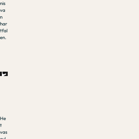
nis
va
n
har
tfal
en.
He
t
vas
cul