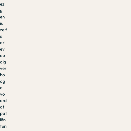
ezi
g
en
is
zelf
s
dri
ev
ou
dig
ver
ho
og
d
vo
ord
at
pat
iën
ten