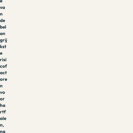
e
va
n
de
bel
an
grij
kst
e
risi
cof
act
ore
n
vo
or
ha
rtf
ale
n,
na