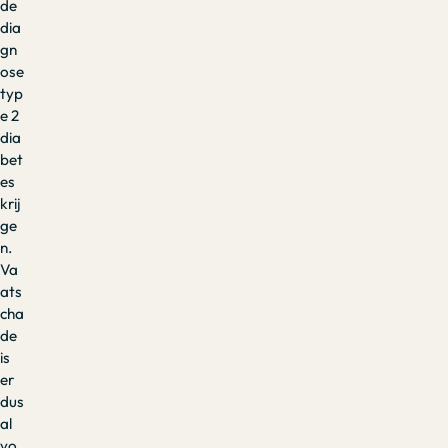
de
dia
gn
ose
typ
e 2
dia
bet
es
krij
ge
n.
Va
ats
cha
de
is
er
dus
al
vo