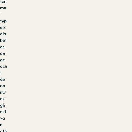
ten
me
t
typ
e 2
dia
bet
es,
on
ge
ach
t
de
aa
nw
ezi
gh
eid
va
n
ath