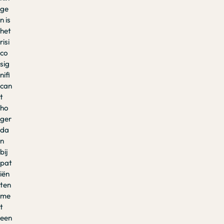
ge
n is
het
risi
co
sig
nifi
can
t
ho
ger
da
n
bij
pat
iën
ten
me
t
een