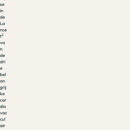
se
in
de
La
nce
2
t
va
n
de
dri
e
bel
an
grij
ke
car
dio
vas
cul
air