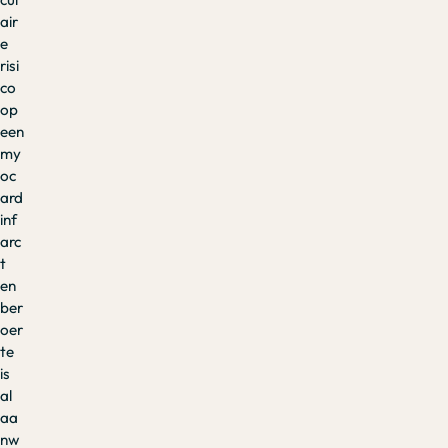
air
e
risi
co
op
een
my
oc
ard
inf
arc
t
en
ber
oer
te
is
al
aa
nw