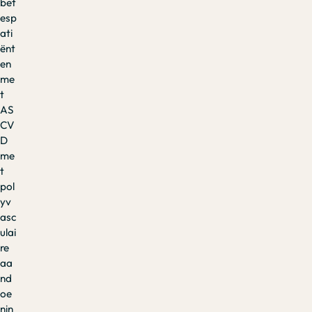
bet
esp
ati
ënt
en
me
t
AS
CV
D
me
t
pol
yv
asc
ulai
re
aa
nd
oe
nin