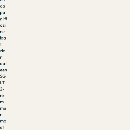
da
pa
glifl
ozi
ne
laa
t
zie
n
dat
een
SG
LT
2-
re
m
me
r
mo
et