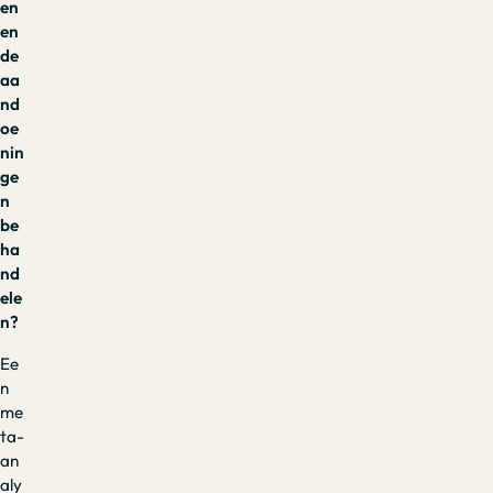
en
en
de
aa
nd
oe
nin
ge
n
be
ha
nd
ele
n?
Ee
n
me
ta-
an
aly