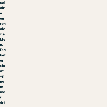
cul
air
e
en
ren
ale
zie
kte
n.
Dia
bet
es
sta
at
op
nu
m
me
r
dri