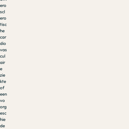
ero
scl
ero
tisc
he
car
dio
vas
cul
air
e
zie
kte
of
een
vo
org
esc
hie
de