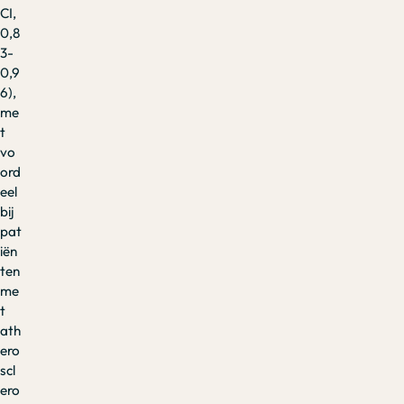
CI,
0,8
3-
0,9
6),
me
t
vo
ord
eel
bij
pat
iën
ten
me
t
ath
ero
scl
ero