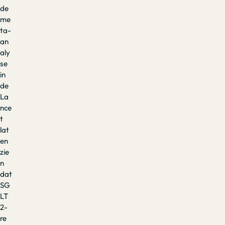
de
me
ta-
an
aly
se
in
de
La
nce
t
lat
en
zie
n
dat
SG
LT
2-
re