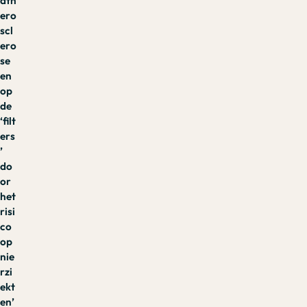
ath
ero
scl
ero
se
en
op
de
‘filt
ers
’
do
or
het
risi
co
op
nie
rzi
ekt
en’