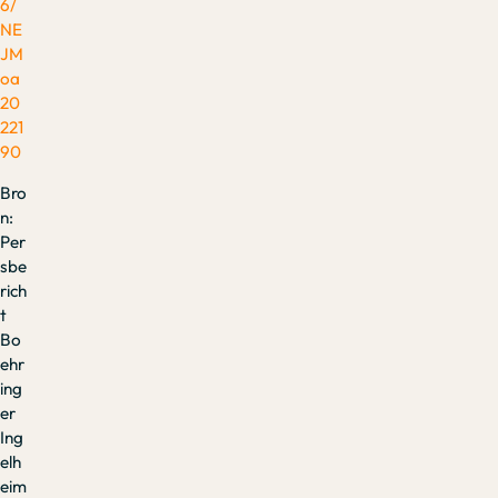
6/
NE
JM
oa
20
221
90
Bro
n:
Per
sbe
rich
t
Bo
ehr
ing
er
Ing
elh
eim