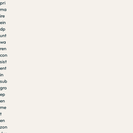
pri
ma
ire
ein
dp
unt
wa
ren
con
sist
ent
in
sub
gro
ep
en
me
t
en
zon