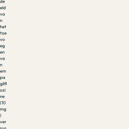
de
eld
va
n
het
toe
vo
eg
en
va
n
em
pa
glifl
ozi
ne
(10
mg
)
ver
sus