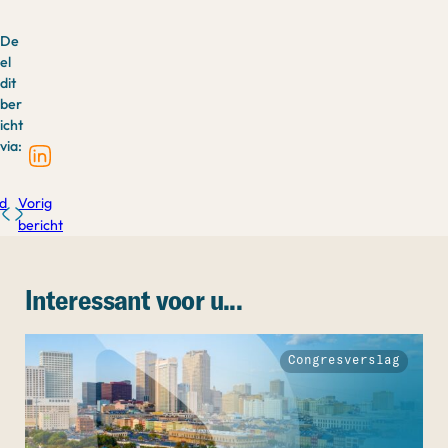
De
el
dit
ber
icht
via:
d
Vorig
bericht
Interessant voor u...
Congresverslag