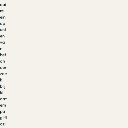
dai
re
ein
dp
unt
en
va
n
het
on
der
zoe
k
blij
kt
dat
em
pa
glifl
ozi