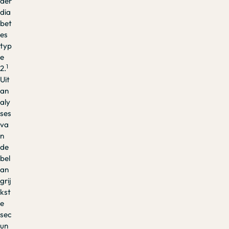
der
dia
bet
es
typ
e
1
2.
Uit
an
aly
ses
va
n
de
bel
an
grij
kst
e
sec
un