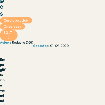
e
s
Cardiovasculair
Onderzoek
SGLT-
2
Redactie DGK
01-09-2020
Em
pa
glif
lo
zin
e
ver
mi
nd