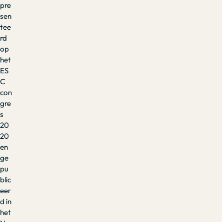
pre
sen
tee
rd
op
het
ES
C
con
gre
s
20
20
en
ge
pu
blic
eer
d in
het