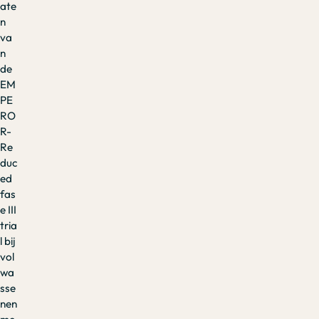
ate
n
va
n
de
EM
PE
RO
R-
Re
duc
ed
fas
e III
tria
l bij
vol
wa
sse
nen