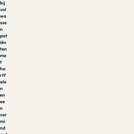
bij
vol
wa
sse
n
pat
iën
ten
me
t
ha
rtf
ale
n
en
ee
n
ver
mi
nd