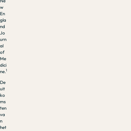
Ne
w
En
gla
nd
Jo
urn
al
of
Me
dici
1
ne.
De
uit
ko
ms
ten
va
n
het