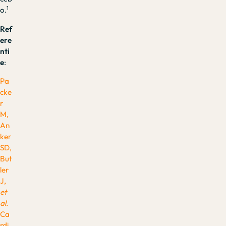
1
o.
Ref
ere
nti
e
:
Pa
cke
r
M,
An
ker
SD,
But
ler
J,
et
al
.
Ca
rdi