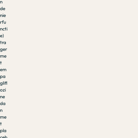
n
de
nie
rfu
ncti
e)
tra
ger
me
t
em
pa
glifl
ozi
ne
da
n
me
t
pla
ceb