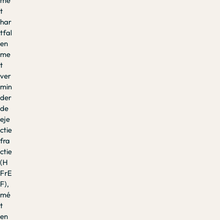
me
t
har
tfal
en
me
t
ver
min
der
de
eje
ctie
fra
ctie
(H
FrE
F),
mé
t
en