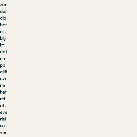
zon
der
dia
bet
es,
blij
kt
dat
em
pa
glifl
ozi
ne
het
rel
ati
eve
risi
co
ver