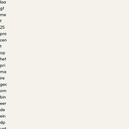
laa
gt
me
t
25
pro
cen
t
op
het
pri
ma
ire
gec
om
bin
eer
de
ein
dp
unt