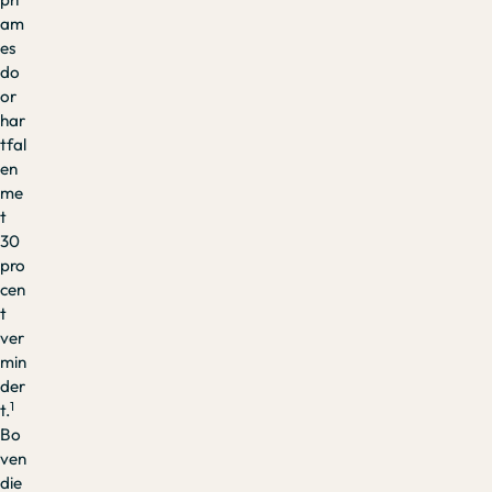
am
es
do
or
har
tfal
en
me
t
30
pro
cen
t
ver
min
der
1
t.
Bo
ven
die