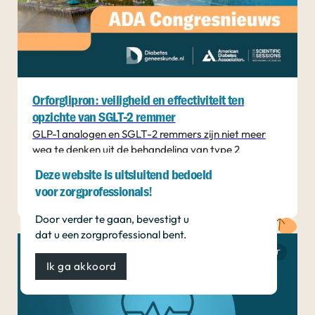
Orforglipron: veiligheid en effectiviteit ten
opzichte van SGLT-2 remmer
GLP-1 analogen en SGLT-2 remmers zijn niet meer
weg te denken uit de behandeling van type 2
diabetes....
Deze website is uitsluitend bedoeld
Lees verder
voor zorgprofessionals!
Door verder te gaan, bevestigt u
dat u een zorgprofessional bent.
Cardiovasculair
Ik ga akkoord