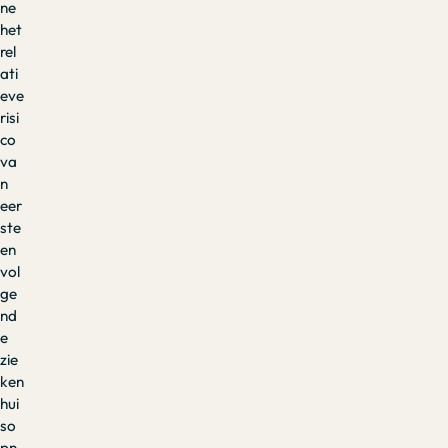
ne
het
rel
ati
eve
risi
co
va
n
eer
ste
en
vol
ge
nd
e
zie
ken
hui
so
pn