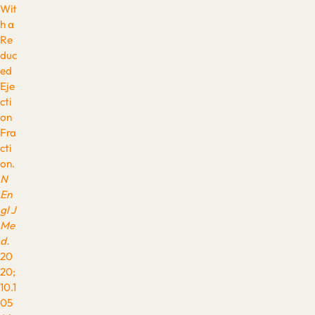
Wit
h a
Re
duc
ed
Eje
cti
on
Fra
cti
on.
N
En
gl J
Me
d.
20
20;
10.1
05