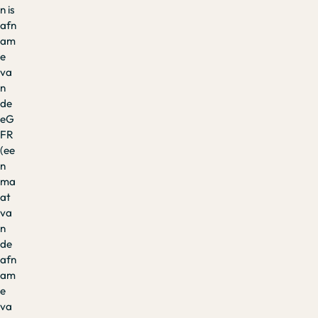
n is
afn
am
e
va
n
de
eG
FR
(ee
n
ma
at
va
n
de
afn
am
e
va