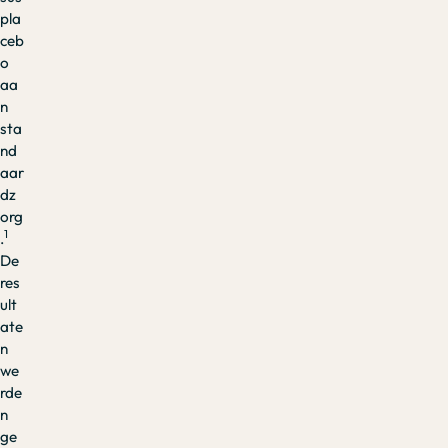
pla
ceb
o
aa
n
sta
nd
aar
dz
org
1
.
De
res
ult
ate
n
we
rde
n
ge