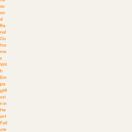
ac
an
d
Re
nal
Ou
tco
me
s
Wit
h
Em
pa
glifl
ozi
n in
He
art
Fail
ure