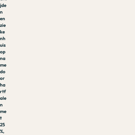
jde
n
en
zie
ke
nh
uis
op
na
me
do
or
ha
rtf
ale
n
me
t
25
%,