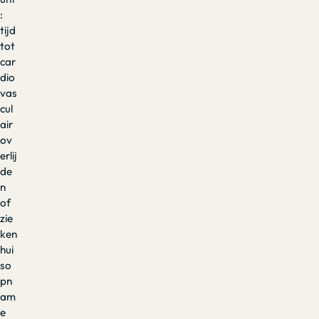
:
tijd
tot
car
dio
vas
cul
air
ov
erlij
de
n
of
zie
ken
hui
so
pn
am
e