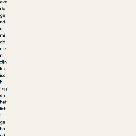
eve
rla
ge
nd
e
mi
dd
ele
n
zijn
krit
isc
h
teg
en
het
lich
t
ge
ho
ud