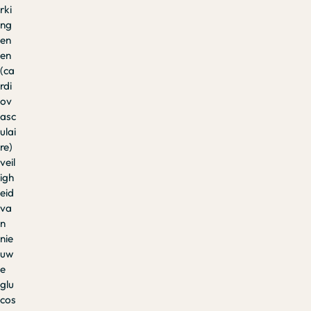
rki
ng
en
en
(ca
rdi
ov
asc
ulai
re)
veil
igh
eid
va
n
nie
uw
e
glu
cos