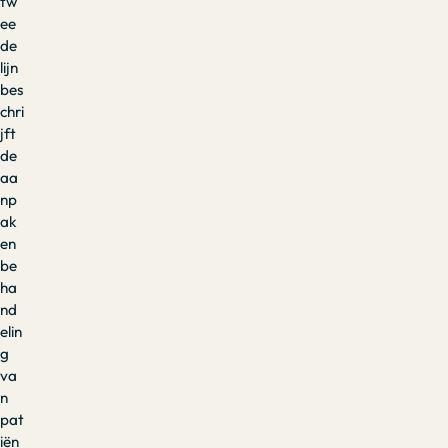
tw
ee
de
lijn
bes
chri
jft
de
aa
np
ak
en
be
ha
nd
elin
g
va
n
pat
iën