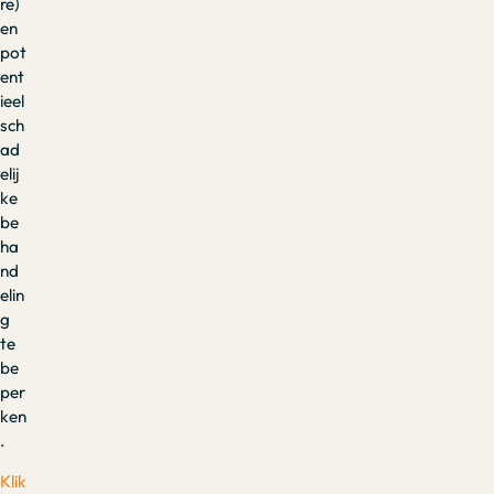
re)
en
pot
ent
ieel
sch
ad
elij
ke
be
ha
nd
elin
g
te
be
per
ken
.
Klik