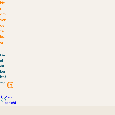
hie
r
om
ver
der
te
lez
en
De
el
dit
ber
icht
via:
d
Vorig
bericht