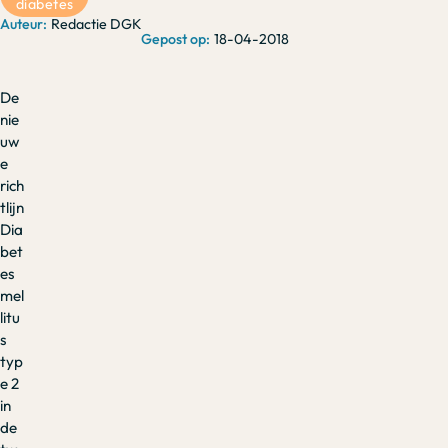
diabetes
Redactie DGK
18-04-2018
De
nie
uw
e
rich
tlijn
Dia
bet
es
mel
litu
s
typ
e 2
in
de