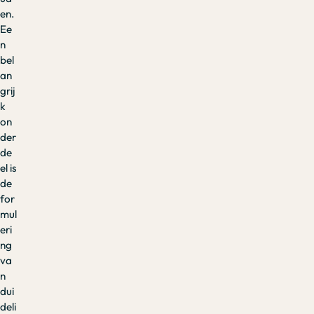
en.
Ee
n
bel
an
grij
k
on
der
de
el is
de
for
mul
eri
ng
va
n
dui
deli