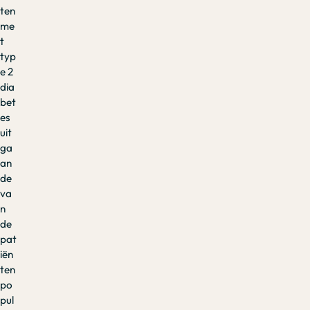
ten
me
t
typ
e 2
dia
bet
es
uit
ga
an
de
va
n
de
pat
iën
ten
po
pul