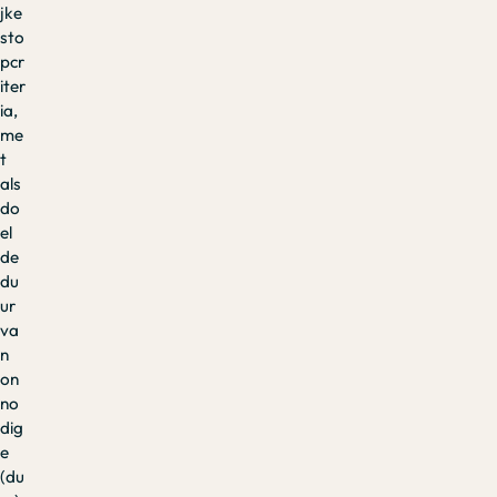
jke
sto
pcr
iter
ia,
me
t
als
do
el
de
du
ur
va
n
on
no
dig
e
(du