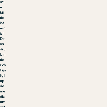
ati
e
bij
de
int
ern
ist.
De
na
dru
k in
de
rich
tlijn
ligt
op
de
me
dic
am
ent