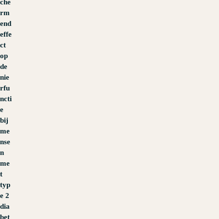
che
rm
end
effe
ct
op
de
nie
rfu
ncti
e
bij
me
nse
n
me
t
typ
e 2
dia
bet