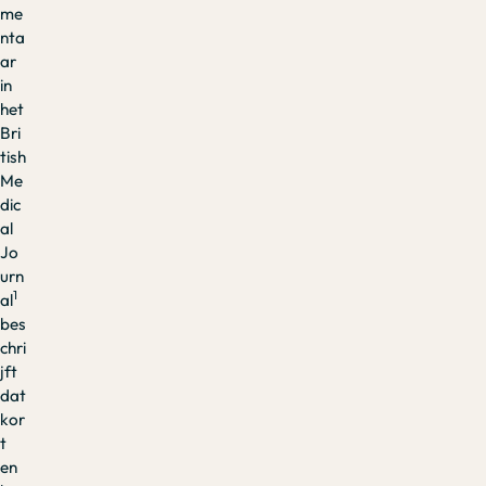
me
nta
ar
in
het
Bri
tish
Me
dic
al
Jo
urn
1
al
bes
chri
jft
dat
kor
t
en