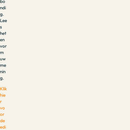
bo
ndi
g.
Lee
s
het
en
vor
m
uw
me
nin
g.
Klik
hie
r
vo
or
de
edi