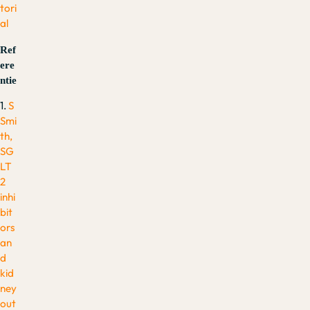
tori
al
Ref
ere
ntie
1.
S
Smi
th,
SG
LT
2
inhi
bit
ors
an
d
kid
ney
out