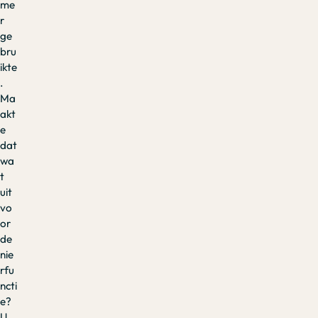
me
r
ge
bru
ikte
.
Ma
akt
e
dat
wa
t
uit
vo
or
de
nie
rfu
ncti
e?
U