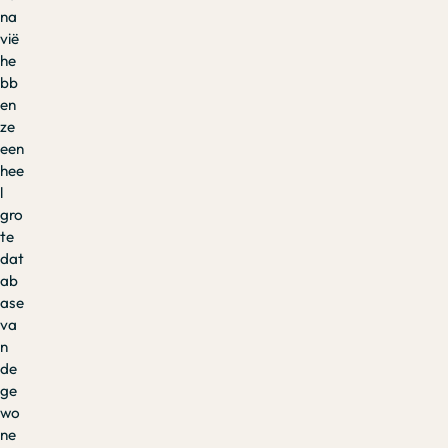
na
vië
he
bb
en
ze
een
hee
l
gro
te
dat
ab
ase
va
n
de
ge
wo
ne