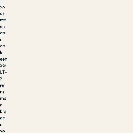
t
vo
or
red
en
da
n
oo
k
een
SG
LT-
2
re
m
me
r
kre
ge
n
vo