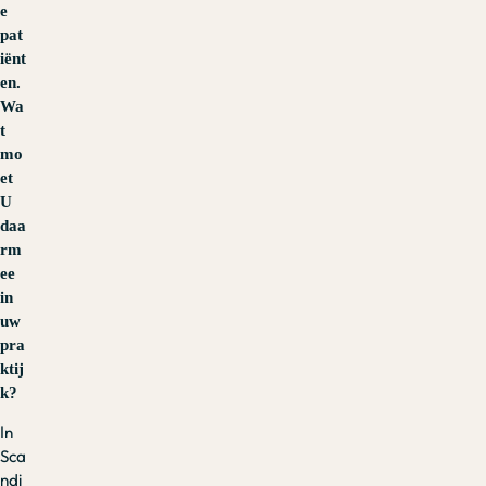
e
pat
iënt
en.
Wa
t
mo
et
U
daa
rm
ee
in
uw
pra
ktij
k?
In
Sca
ndi