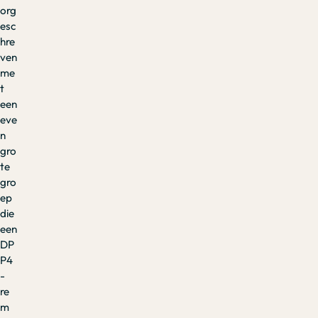
org
esc
hre
ven
me
t
een
eve
n
gro
te
gro
ep
die
een
DP
P4
-
re
m