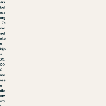
dia
bet
esz
org
. Ze
ver
gel
eke
n
bijn
a
30.
00
0
me
nse
n
die
om
wa