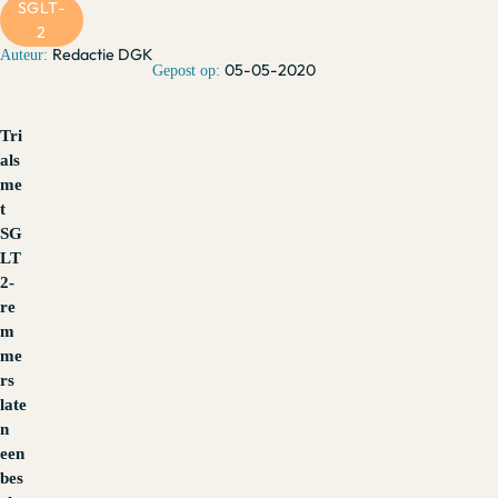
SGLT-
2
Redactie DGK
05-05-2020
Tri
als
me
t
SG
LT
2-
re
m
me
rs
late
n
een
bes