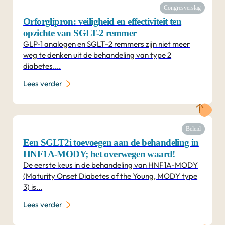
Congresverslag
Orforglipron: veiligheid en effectiviteit ten
opzichte van SGLT-2 remmer
GLP-1 analogen en SGLT-2 remmers zijn niet meer
weg te denken uit de behandeling van type 2
diabetes....
Lees verder
Beleid
Een SGLT2i toevoegen aan de behandeling in
HNF1A-MODY; het overwegen waard!
De eerste keus in de behandeling van HNF1A-MODY
(Maturity Onset Diabetes of the Young, MODY type
3) is...
Lees verder