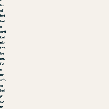
ho
eft
het
hel
e
arti
kel
nie
t te
lez
en.
Ee
n
on
afh
an
keli
jk
co
m