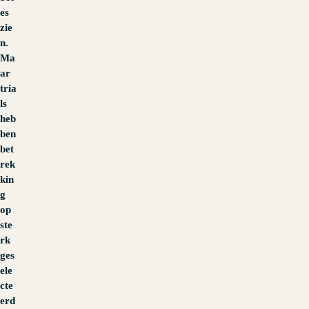
es
zie
n.
Ma
ar
tria
ls
heb
ben
bet
rek
kin
g
op
ste
rk
ges
ele
cte
erd