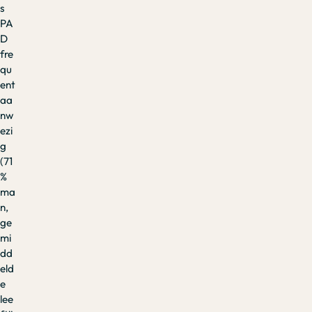
s
PA
D
fre
qu
ent
aa
nw
ezi
g
(71
%
ma
n,
ge
mi
dd
eld
e
lee