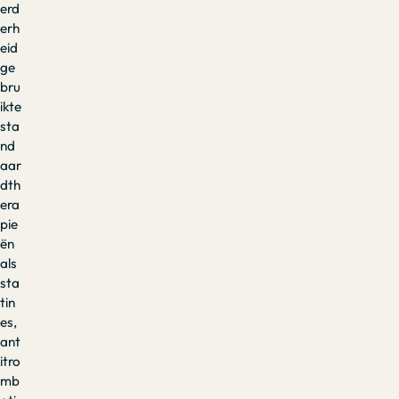
erd
erh
eid
ge
bru
ikte
sta
nd
aar
dth
era
pie
ën
als
sta
tin
es,
ant
itro
mb