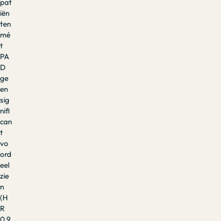
pat
iën
ten
mé
t
PA
D
ge
en
sig
nifi
can
t
vo
ord
eel
zie
n
(H
R
0,9