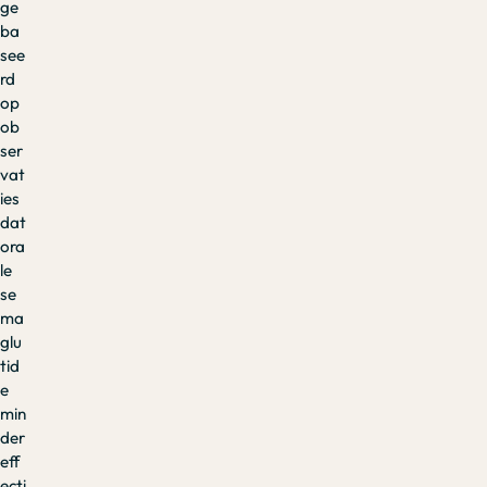
ge
ba
see
rd
op
ob
ser
vat
ies
dat
ora
le
se
ma
glu
tid
e
min
der
eff
ecti