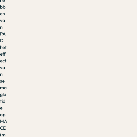
he
bb
en
va
n
PA
D
het
eff
ect
va
n
se
ma
glu
tid
e
op
MA
CE
(m