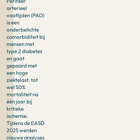
Perifeer
arterieel
vaatlijden (PAD)
is een
onderbelichte
comorbiditeit bij
mensen met
type 2 diabetes
en gaat
gepaard met
een hoge
ziektelast: tot
wel 50%
mortaliteit na
één jaar bij
kritieke
ischemie.
Tijdens de EASD
2025 werden
nieuwe analyses