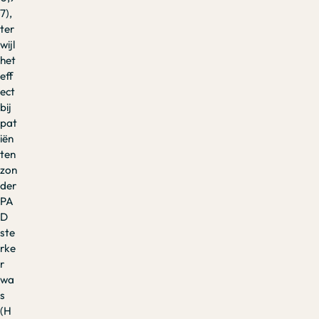
7),
ter
wijl
het
eff
ect
bij
pat
iën
ten
zon
der
PA
D
ste
rke
r
wa
s
(H