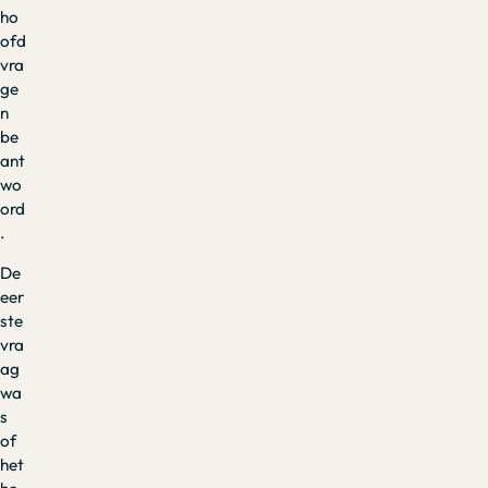
ho
ofd
vra
ge
n
be
ant
wo
ord
.
De
eer
ste
vra
ag
wa
s
of
het