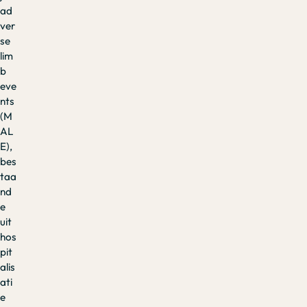
ad
ver
se
lim
b
eve
nts
(M
AL
E),
bes
taa
nd
e
uit
hos
pit
alis
ati
e