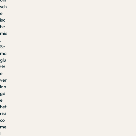
sch
e
isc
he
mie
.
Se
ma
glu
tid
e
ver
laa
gd
e
het
risi
co
me
t