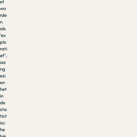
et
wo
rde
n
als
‘ex
plo
rati
ef’,
aa
ng
ezi
en
het
in
de
sta
tist
isc
he
hië