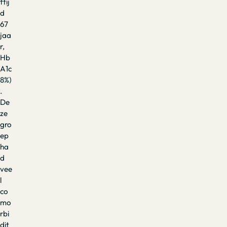
ftij
d
67
jaa
r,
Hb
A1c
8%)
.
De
ze
gro
ep
ha
d
vee
l
co
mo
rbi
dit