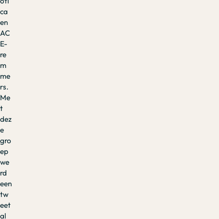
oti
ca
en
AC
E-
re
m
me
rs.
Me
t
dez
e
gro
ep
we
rd
een
tw
eet
al