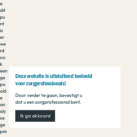
e
dit
pu
nt
is
er
we
rd
oo
k
een
Deze website is uitsluitend bedoeld
ge
voor zorgprofessionals!
po
old
Door verder te gaan, bevestigt u
e
dat u een zorgprofessional bent.
an
aly
Ik ga akkoord
se
ge
pre