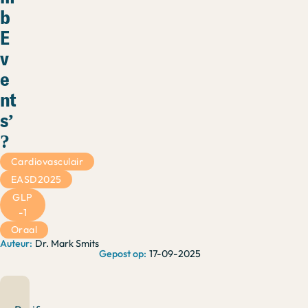
b
E
v
e
nt
s’
?
Cardiovasculair
EASD2025
GLP
-1
Oraal
Dr. Mark Smits
17-09-2025