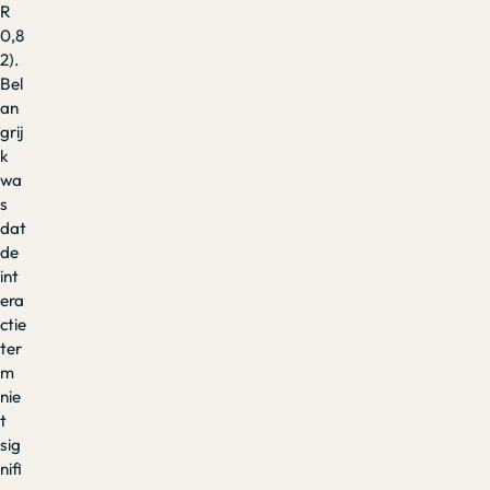
R
0,8
2).
Bel
an
grij
k
wa
s
dat
de
int
era
ctie
ter
m
nie
t
sig
nifi