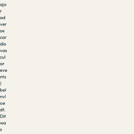
ajo
r
ad
ver
se
car
dio
vas
cul
ar
eve
nts
)
beï
nvl
oe
dt.
Dit
wa
s