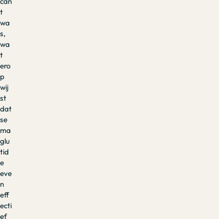
can
t
wa
s,
wa
t
ero
p
wij
st
dat
se
ma
glu
tid
e
eve
n
eff
ecti
ef