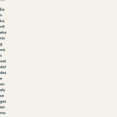
Ee
n
ka
ntt
eke
nin
g
wa
s
wel
dat
dez
e
an
aly
se
gez
ien
mo