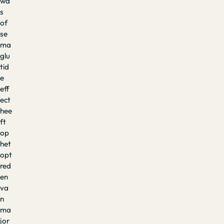
wa
s
of
se
ma
glu
tid
e
eff
ect
hee
ft
op
het
opt
red
en
va
n
ma
jor