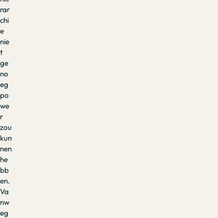
rar
chi
e
nie
t
ge
no
eg
po
we
r
zou
kun
nen
he
bb
en.
Va
nw
eg