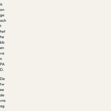
is
on
ge
ach
t
het
he
bb
en
va
n
PA
D.
De
tw
ee
de
vra
ag