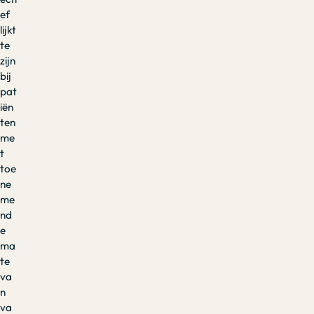
ef
lijkt
te
zijn
bij
pat
iën
ten
me
t
toe
ne
me
nd
e
ma
te
va
n
va