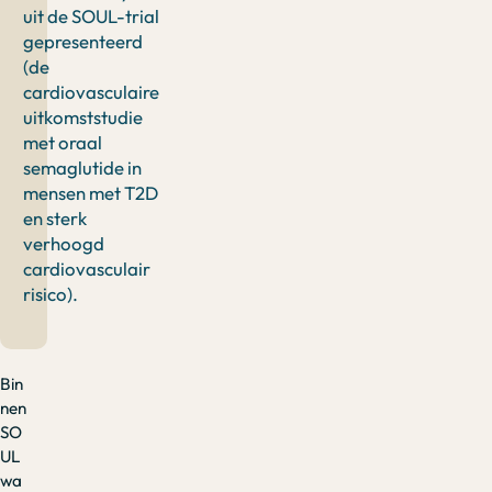
uit de SOUL-trial
gepresenteerd
(de
cardiovasculaire
uitkomststudie
met oraal
semaglutide in
mensen met T2D
en sterk
verhoogd
cardiovasculair
risico).
Bin
nen
SO
UL
wa