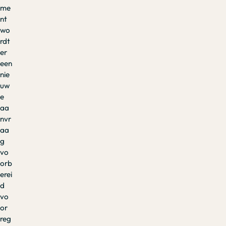
me
nt
wo
rdt
er
een
nie
uw
e
aa
nvr
aa
g
vo
orb
erei
d
vo
or
reg