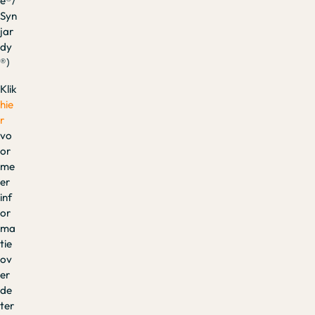
e®/
Syn
jar
dy
®)
Klik
hie
r
vo
or
me
er
inf
or
ma
tie
ov
er
de
ter