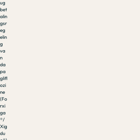
ug
bet
alin
gsr
eg
elin
g
va
n
da
pa
glifl
ozi
ne
(Fo
rxi
ga
®/
Xig
du