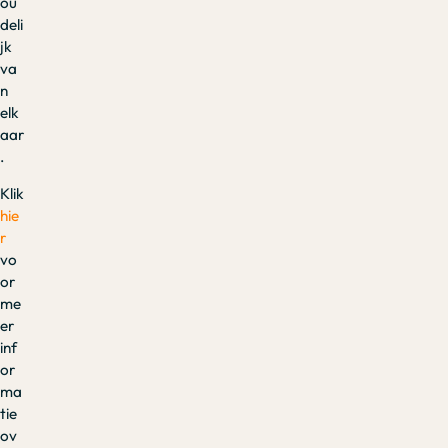
ou
deli
jk
va
n
elk
aar
.
Klik
hie
r
vo
or
me
er
inf
or
ma
tie
ov