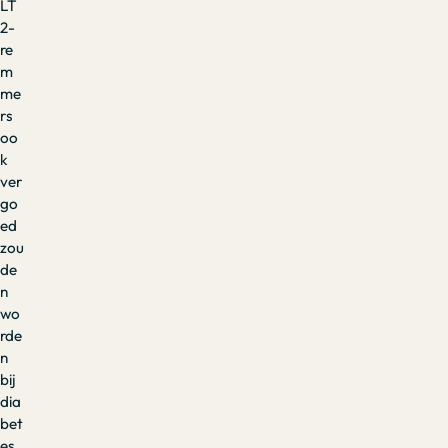
LT
2-
re
m
me
rs
oo
k
ver
go
ed
zou
de
n
wo
rde
n
bij
dia
bet
es