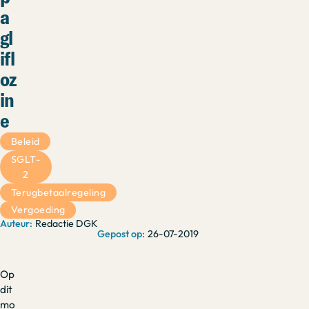
a
gl
ifl
oz
in
e
Beleid
SGLT-
2
Terugbetaalregeling
Vergoeding
Redactie DGK
26-07-2019
Op
dit
mo