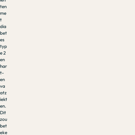
ten
me
t
dia
bet
es
typ
e 2
en
har
t-
en
va
atz
iekt
en.
Dit
zou
bet
eke