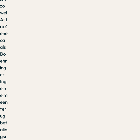
zo
wel
Ast
raZ
ene
ca
als
Bo
ehr
ing
er
Ing
elh
eim
een
ter
ug
bet
alin
gsr