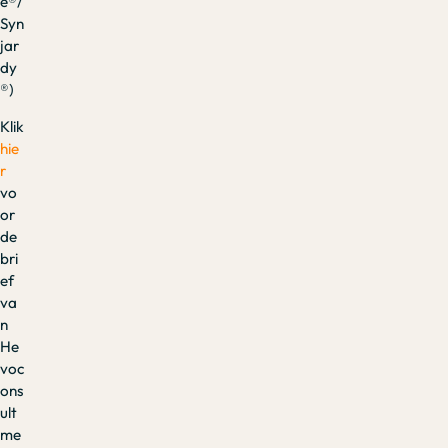
e®/
Syn
jar
dy
®)
Klik
hie
r
vo
or
de
bri
ef
va
n
He
voc
ons
ult
me