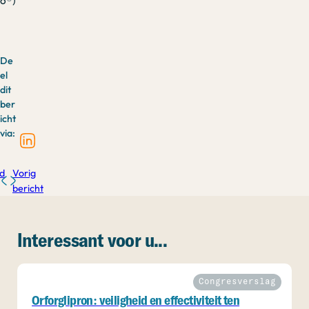
o®)
De
el
dit
ber
icht
via:
d
Vorig
bericht
Interessant voor u...
Congresverslag
Orforglipron: veiligheid en effectiviteit ten