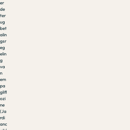
er
de
ter
ug
bet
alin
gsr
eg
elin
g
va
n
em
pa
glifl
ozi
ne
(Ja
rdi
anc