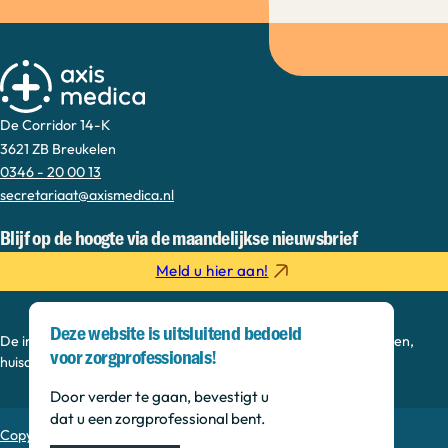
De Corridor 14-K
3621 ZB Breukelen
0346 - 20 00 13
secretariaat@axismedica.nl
Blijf op de hoogte via de maandelijkse nieuwsbrief
Meld u hier aan!
Deze website is uitsluitend bedoeld
De informatie op deze sectie is bedoeld voor medisch specialisten,
voor zorgprofessionals!
huisartsen, verpleegkundig specialisten en onderzoekers.
Door verder te gaan, bevestigt u
dat u een zorgprofessional bent.
Copyright © 2026, Axis Medica