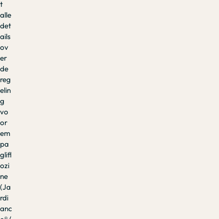
t
alle
det
ails
ov
er
de
reg
elin
g
vo
or
em
pa
glifl
ozi
ne
(Ja
rdi
anc