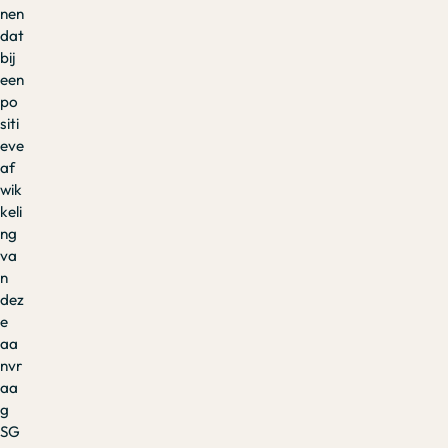
nen
dat
bij
een
po
siti
eve
af
wik
keli
ng
va
n
dez
e
aa
nvr
aa
g
SG