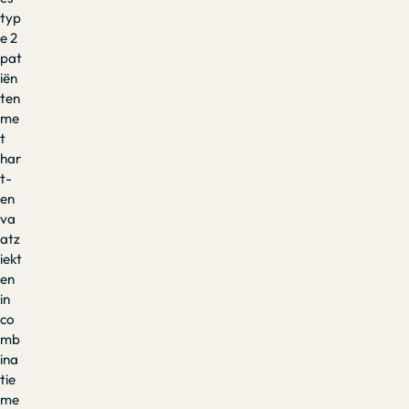
typ
e 2
pat
iën
ten
me
t
har
t-
en
va
atz
iekt
en
in
co
mb
ina
tie
me