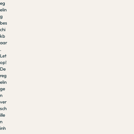
eg
elin
g
bes
chi
kb
aar
.
Let
op!
De
reg
elin
ge
n
ver
sch
ille
n
inh