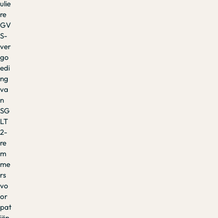
ulie
re
GV
S-
ver
go
edi
ng
va
n
SG
LT
2-
re
m
me
rs
vo
or
pat
iën