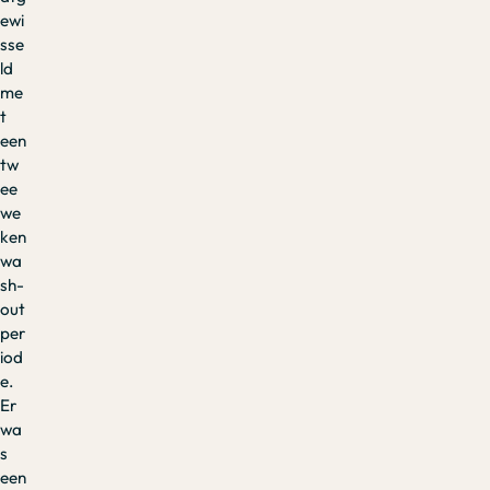
ewi
sse
ld
me
t
een
tw
ee
we
ken
wa
sh-
out
per
iod
e.
Er
wa
s
een