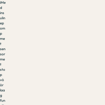
iMe
d
ins
ulin
ep
om
p
me
t
sen
sor
me
t
sto
p
vò
òr
laa
g
fun