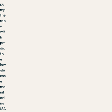
pu
mp
the
rap
y
wit
h
pre
dic
tiv
e
low
glu
cos
e
mo
nit
ori
ng
(SA