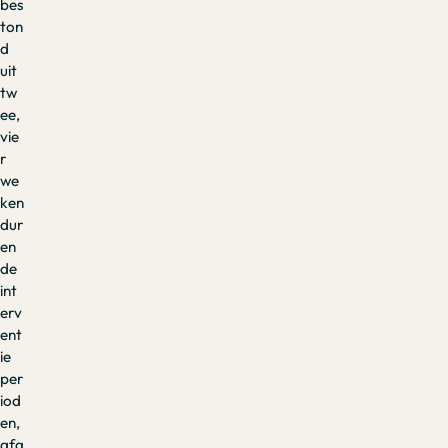
bes
ton
d
uit
tw
ee,
vie
r
we
ken
dur
en
de
int
erv
ent
ie
per
iod
en,
afg