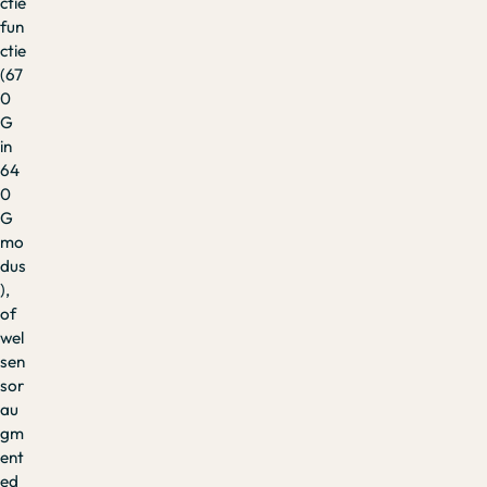
ctie
fun
ctie
(67
0
G
in
64
0
G
mo
dus
),
of
wel
sen
sor
au
gm
ent
ed