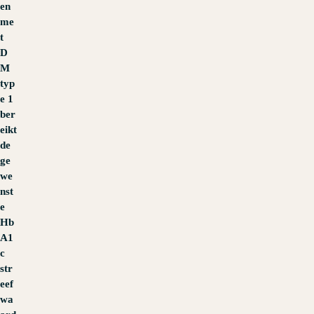
en
me
t
D
M
typ
e 1
ber
eikt
de
ge
we
nst
e
Hb
A1
c
str
eef
wa