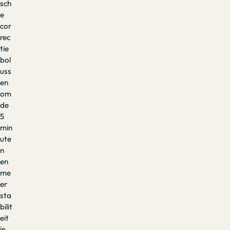
sch
e
cor
rec
tie
bol
uss
en
om
de
5
min
ute
n
en
me
er
sta
bilit
eit
in