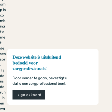
om
p in
co
mb
ina
tie
me
t
de
sen
Deze website is uitsluitend
sor
bedoeld voor
.
zorgprofessionals!
Tij
de
Door verder te gaan, bevestigt u
ns
dat u een zorgprofessional bent.
de
run
Ik ga akkoord
-in
en
wa