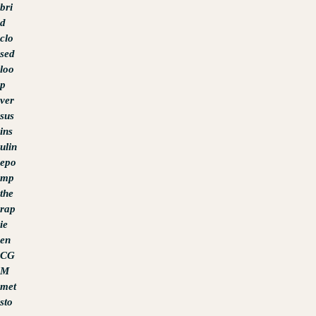
bri
d
clo
sed
loo
p
ver
sus
ins
ulin
epo
mp
the
rap
ie
en
CG
M
met
sto