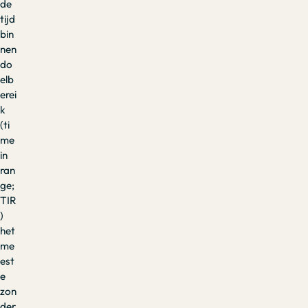
de
tijd
bin
nen
do
elb
erei
k
(ti
me
in
ran
ge;
TIR
)
het
me
est
e
zon
der