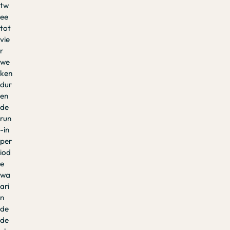
tw
ee
tot
vie
r
we
ken
dur
en
de
run
-in
per
iod
e
wa
ari
n
de
de