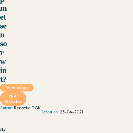
m
et
se
n
so
r
w
in
t?
Technologie
Type 1 
diabetes
Redactie DGK
23-04-2021
Hy