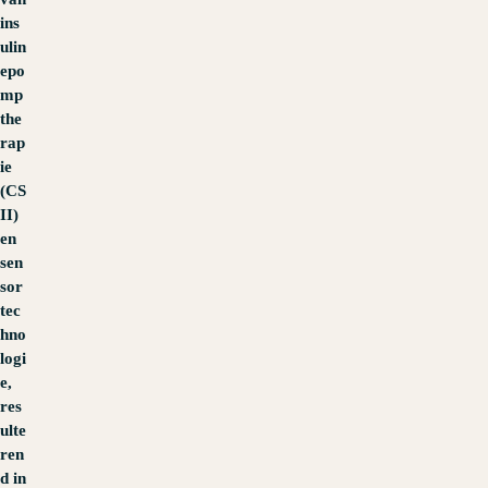
ins
ulin
epo
mp
the
rap
ie
(CS
II)
en
sen
sor
tec
hno
logi
e,
res
ulte
ren
d in