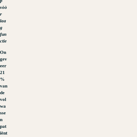
p
vòò
r
laa
g
fun
ctie
On
gev
eer
21
%
van
de
vol
wa
sse
n
pat
iënt