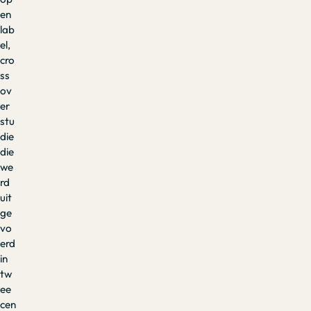
en
lab
el,
cro
ss
ov
er
stu
die
die
we
rd
uit
ge
vo
erd
in
tw
ee
cen