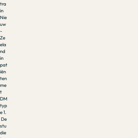
tra
in
Nie
uw
-
Ze
ela
nd
in
pat
iën
ten
me
t
DM
typ
e 1.
De
stu
die