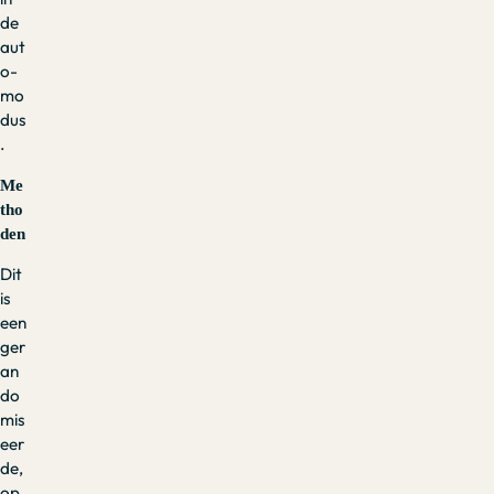
de
aut
o-
mo
dus
.
Me
tho
den
Dit
is
een
ger
an
do
mis
eer
de,
op