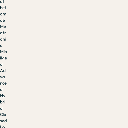
at
het
om
de
Me
dtr
oni
c
Min
iMe
d
Ad
va
nce
d
Hy
bri
d
Clo
sed
Lo