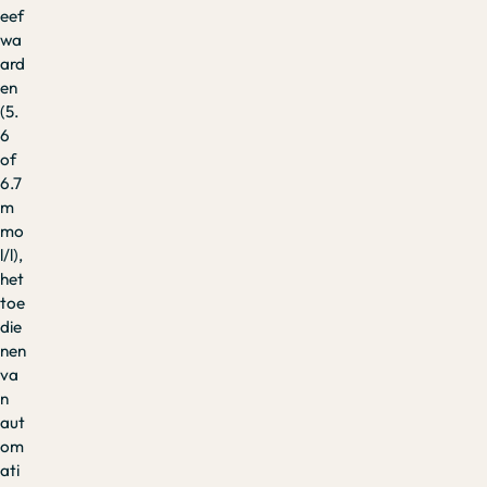
eef
wa
ard
en
(5.
6
of
6.7
m
mo
l/l),
het
toe
die
nen
va
n
aut
om
ati