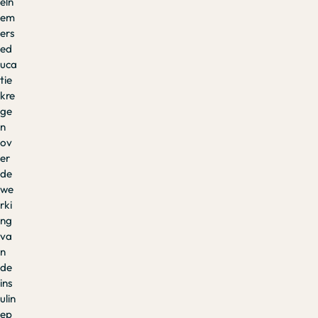
eln
em
ers
ed
uca
tie
kre
ge
n
ov
er
de
we
rki
ng
va
n
de
ins
ulin
ep