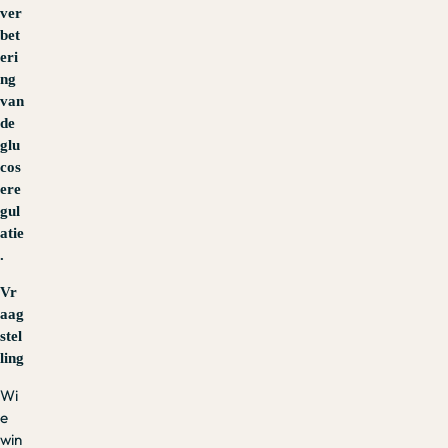
ver
bet
eri
ng
van
de
glu
cos
ere
gul
atie
.
Vr
aag
stel
ling
Wi
e
win