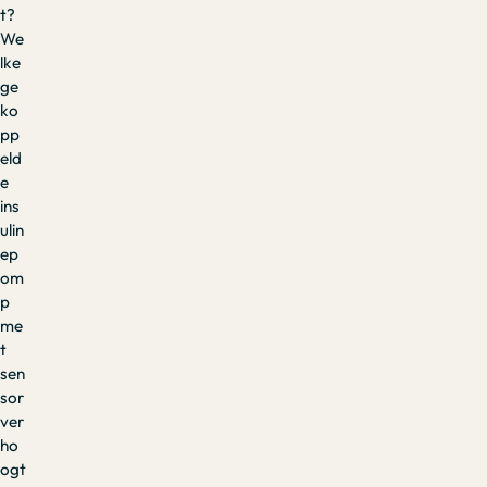
t?
We
lke
ge
ko
pp
eld
e
ins
ulin
ep
om
p
me
t
sen
sor
ver
ho
ogt