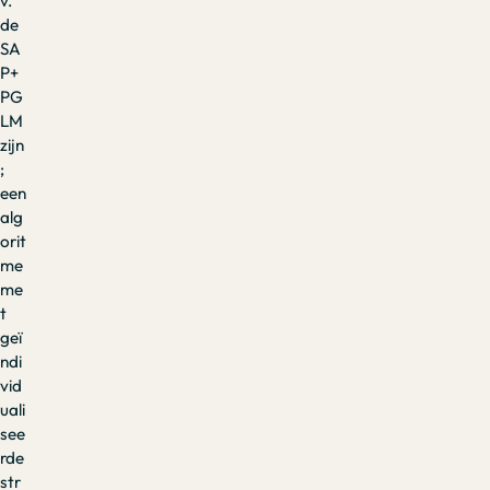
v.
de
SA
P+
PG
LM
zijn
;
een
alg
orit
me
me
t
geï
ndi
vid
uali
see
rde
str