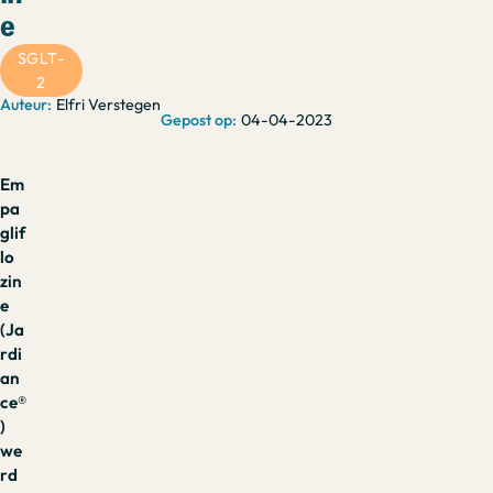
e
SGLT-
2
Elfri Verstegen
04-04-2023
Em
pa
glif
lo
zin
e
(Ja
rdi
an
ce®
)
we
rd