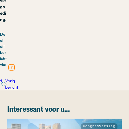
ver
go
edi
ng.
De
el
dit
ber
icht
via:
d
Vorig
bericht
Interessant voor u...
Congresverslag