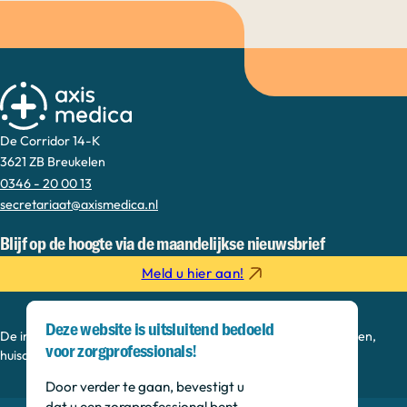
De Corridor 14-K
3621 ZB Breukelen
0346 - 20 00 13
secretariaat@axismedica.nl
Blijf op de hoogte via de maandelijkse nieuwsbrief
Meld u hier aan!
Deze website is uitsluitend bedoeld
De informatie op deze sectie is bedoeld voor medisch specialisten,
voor zorgprofessionals!
huisartsen, verpleegkundig specialisten en onderzoekers.
Door verder te gaan, bevestigt u
dat u een zorgprofessional bent.