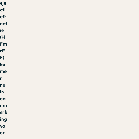
eje
cti
efr
act
ie
(H
Fm
rE
F)
ko
me
n
nu
in
aa
nm
erk
ing
vo
or