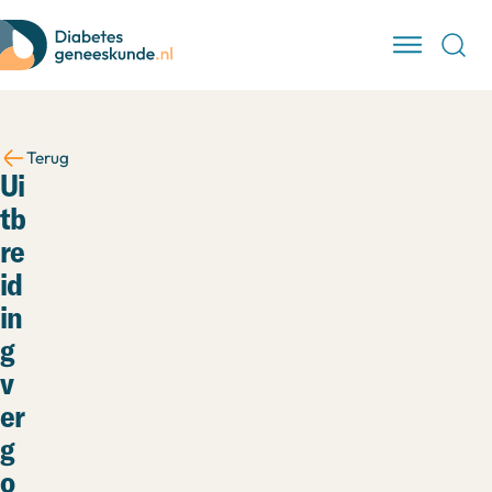
Terug
Ui
tb
re
id
in
g
v
er
g
o