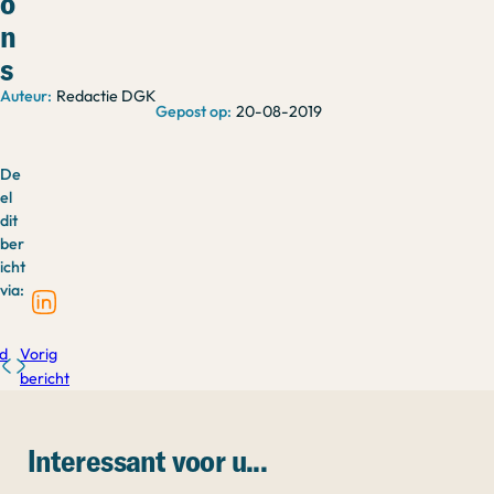
o
n
s
Redactie DGK
20-08-2019
De
el
dit
ber
icht
via:
d
Vorig
bericht
Interessant voor u...