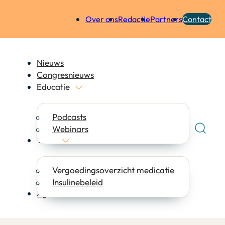
Over ons
Redactie
Partners
Contact
Nieuws
Congresnieuws
Educatie
Podcasts
Webinars
Tools
Vergoedingsoverzicht medicatie
Insulinebeleid
Agenda