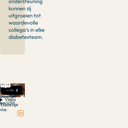
ondersteuning
kunnen zij
uitgroeien tot
waardevolle
collega’s in elke
diabetesteam.
Deel dit
bericht
via: