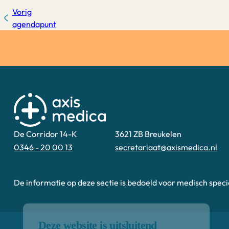
Vorig
agendapunt
De Corridor 14-K
3621 ZB Breukelen
0346 - 20 00 13
secretariaat@axismedica.nl
Deze website is uitsluitend
bedoeld voor
De informatie op deze sectie is bedoeld voor medisch speci
zorgprofessionals!
Door verder te gaan, bevestigt u
dat u een zorgprofessional bent.