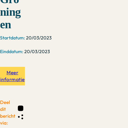
ning
en
20/03/2023
20/03/2023
Meer
informatie
Deel
dit
bericht
via: