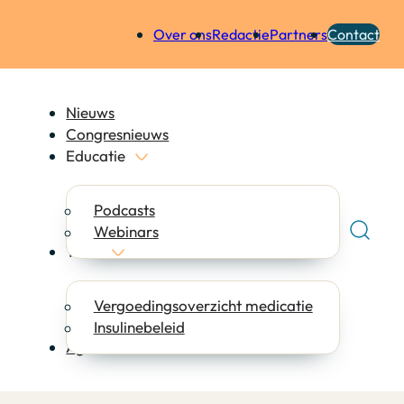
Over ons
Redactie
Partners
Contact
Nieuws
Congresnieuws
Educatie
Podcasts
Webinars
Tools
Vergoedingsoverzicht medicatie
Insulinebeleid
Agenda