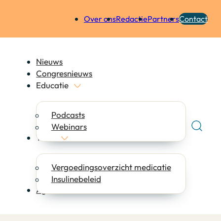
Over ons
Redactie
Partners
Contact
Nieuws
Congresnieuws
Educatie
Podcasts
Webinars
Tools
Vergoedingsoverzicht medicatie
Insulinebeleid
Agenda