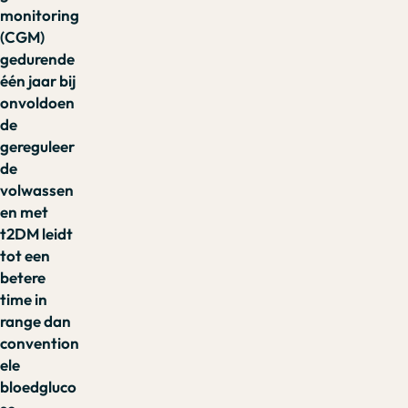
monitoring
(CGM)
gedurende
één jaar bij
onvoldoen
de
gereguleer
de
volwassen
en met
t2DM leidt
tot een
betere
time in
range dan
convention
ele
bloedgluco