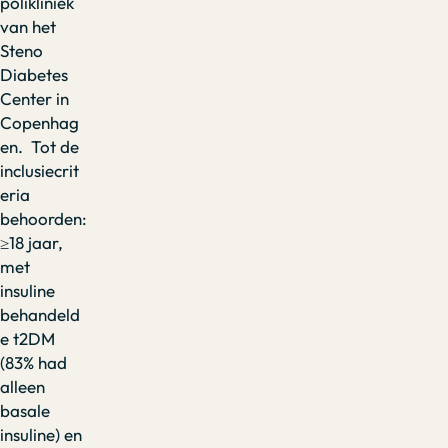
polikliniek
van het
Steno
Diabetes
Center in
Copenhag
en. Tot de
inclusiecrit
eria
behoorden:
≥18 jaar,
met
insuline
behandeld
e t2DM
(83% had
alleen
basale
insuline) en