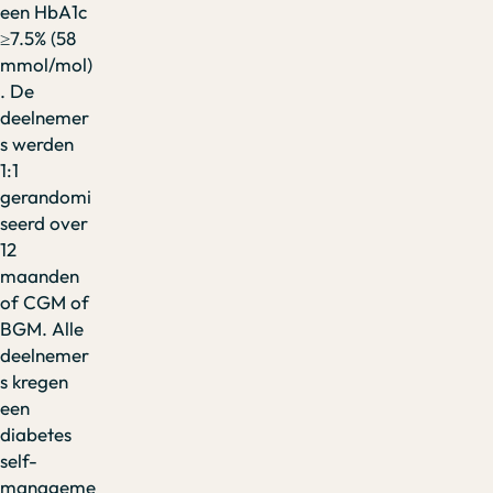
een HbA1c
≥7.5% (58
mmol/mol)
. De
deelnemer
s werden
1:1
gerandomi
seerd over
12
maanden
of CGM of
BGM. Alle
deelnemer
s kregen
een
diabetes
self-
manageme