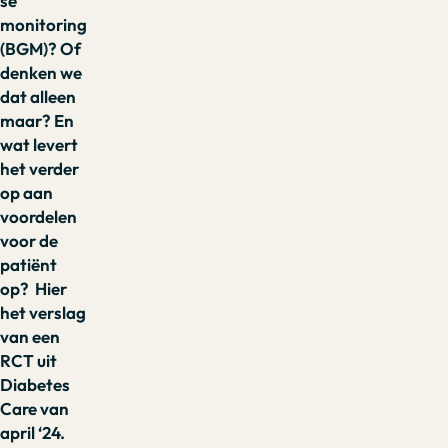
se
monitoring
(BGM)? Of
denken we
dat alleen
maar? En
wat levert
het verder
op aan
voordelen
voor de
patiënt
op? Hier
het verslag
van een
RCT uit
Diabetes
Care van
april ‘24.