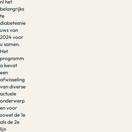
nl het
belangrijks
te
diabetesnie
uws van
2024 voor
u samen.
Het
programm
a bevat
een
afwisseling
van diverse
actuele
onderwerp
en voor
zowel de 1e
als de 2e
lijn