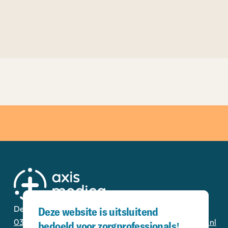
De Corridor 14-K
3621 ZB Breukelen
Deze website is uitsluitend
0346 - 20 00 13
secretariaat@axismedica.nl
bedoeld voor zorgprofessionals!