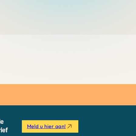
de
Meld u hier aan!
ief