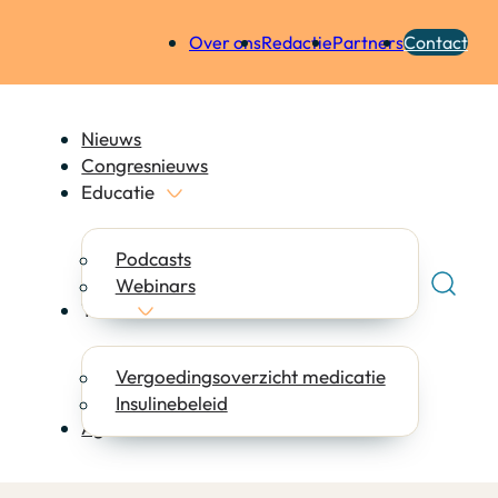
Over ons
Redactie
Partners
Contact
Nieuws
Congresnieuws
Educatie
Podcasts
Webinars
Tools
Vergoedingsoverzicht medicatie
Insulinebeleid
Agenda