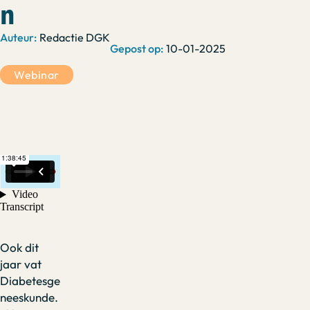
n
Redactie DGK
10-01-2025
Webinar
Ook dit
jaar vat
Diabetesge
neeskunde.