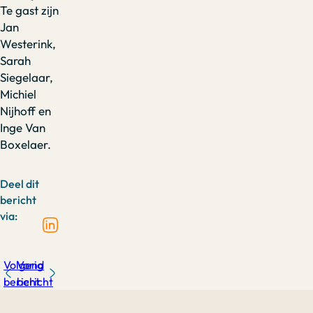
Te gast zijn
Jan
Westerink,
Sarah
Siegelaar,
Michiel
Nijhoff en
Inge Van
Boxelaer.
Deel dit
bericht
via:
Volgend
Vorig
bericht
bericht