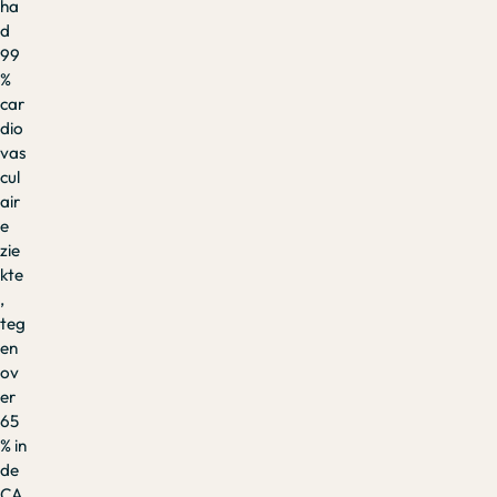
ha
d
99
%
car
dio
vas
cul
air
e
zie
kte
,
teg
en
ov
er
65
% in
de
CA