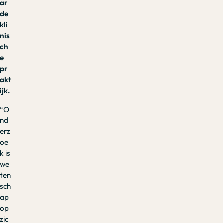
ar
de
kli
nis
ch
e
pr
akt
ijk.
“O
nd
erz
oe
k is
we
ten
sch
ap
op
zic