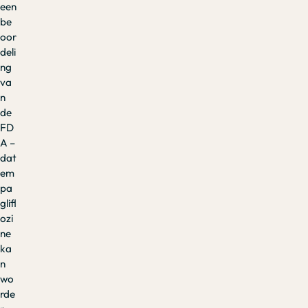
een
be
oor
deli
ng
va
n
de
FD
A –
dat
em
pa
glifl
ozi
ne
ka
n
wo
rde