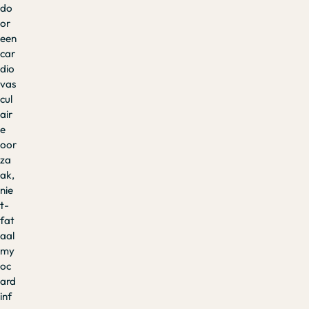
do
or
een
car
dio
vas
cul
air
e
oor
za
ak,
nie
t-
fat
aal
my
oc
ard
inf