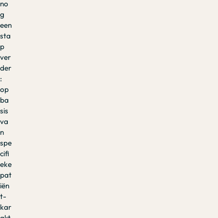
no
g
een
sta
p
ver
der
:
op
ba
sis
va
n
spe
cifi
eke
pat
iën
t-
kar
akt