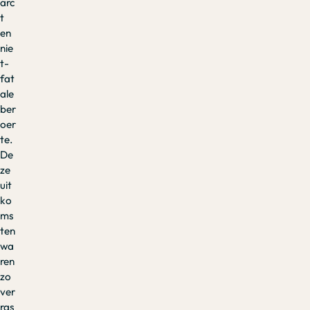
arc
t
en
nie
t-
fat
ale
ber
oer
te.
De
ze
uit
ko
ms
ten
wa
ren
zo
ver
ras