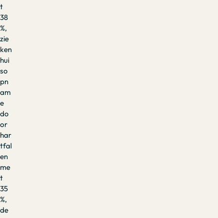
t
38
%,
zie
ken
hui
so
pn
am
e
do
or
har
tfal
en
me
t
35
%,
de