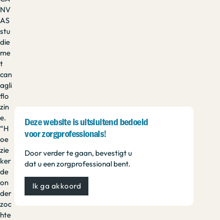
NV
AS
stu
die
me
t
can
agli
flo
zin
e.
Deze website is uitsluitend bedoeld
“H
voor zorgprofessionals!
oe
zie
Door verder te gaan, bevestigt u
ker
dat u een zorgprofessional bent.
de
on
Ik ga akkoord
der
zoc
hte