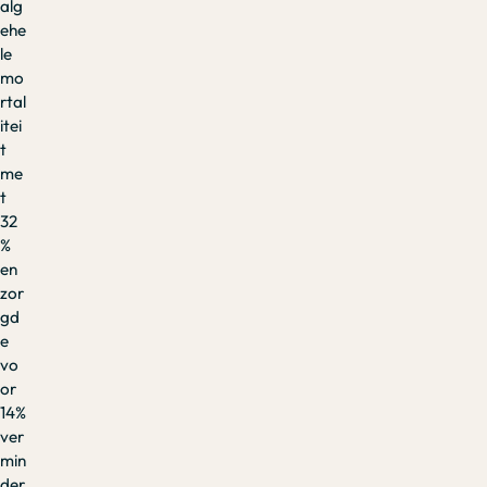
alg
ehe
le
mo
rtal
itei
t
me
t
32
%
en
zor
gd
e
vo
or
14%
ver
min
der