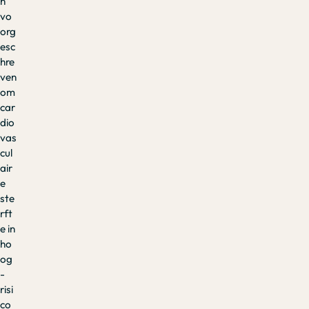
n
vo
org
esc
hre
ven
om
car
dio
vas
cul
air
e
ste
rft
e in
ho
og
-
risi
co