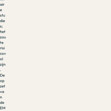
air
e
stu
die
s;
het
zou
te
risi
cov
ol
zijn
.
De
op
zet
va
n
de
EM