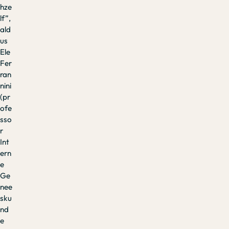
hze
lf”,
ald
us
Ele
Fer
ran
nini
(pr
ofe
sso
r
Int
ern
e
Ge
nee
sku
nd
e