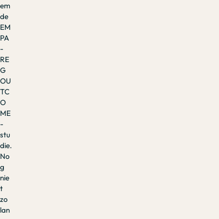
em
de
EM
PA
-
RE
G
OU
TC
O
ME
-
stu
die.
No
g
nie
t
zo
lan