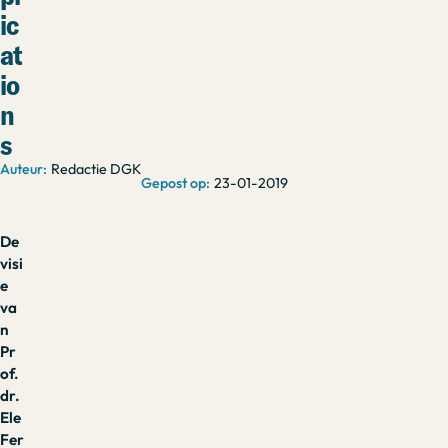
ic
at
io
n
s
Redactie DGK
23-01-2019
De
visi
e
va
n
Pr
of.
dr.
Ele
Fer