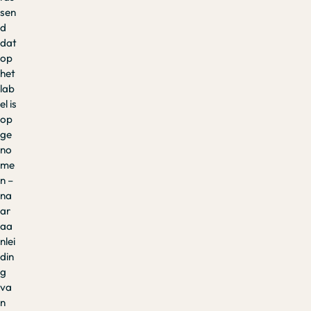
sen
d
dat
op
het
lab
el is
op
ge
no
me
n –
na
ar
aa
nlei
din
g
va
n