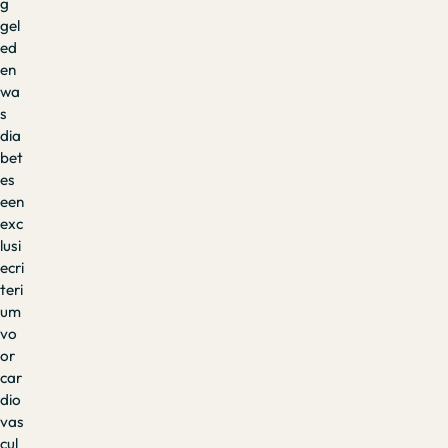
g
gel
ed
en
wa
s
dia
bet
es
een
exc
lusi
ecri
teri
um
vo
or
car
dio
vas
cul