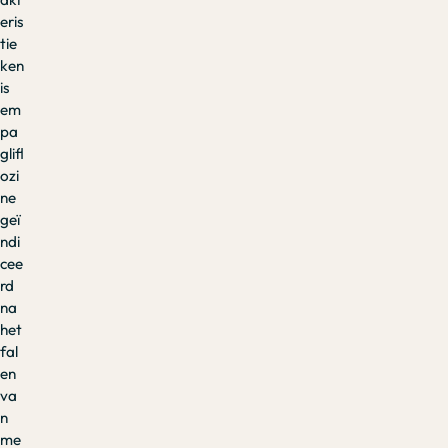
eris
tie
ken
is
em
pa
glifl
ozi
ne
geï
ndi
cee
rd
na
het
fal
en
va
n
me