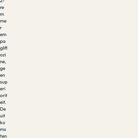
2-
re
m
me
r
em
pa
glifl
ozi
ne,
ge
en
sup
eri
orit
eit.
De
uit
ko
ms
ten