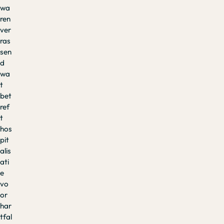
wa
ren
ver
ras
sen
d
wa
t
bet
ref
t
hos
pit
alis
ati
e
vo
or
har
tfal