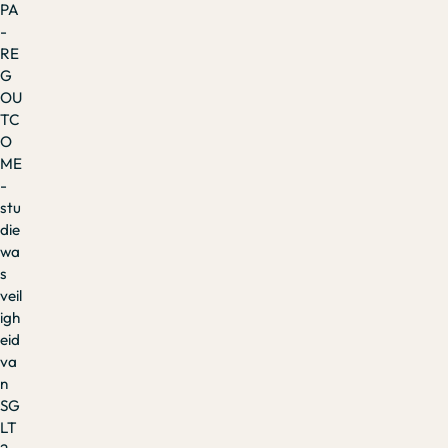
PA
-
RE
G
OU
TC
O
ME
-
stu
die
wa
s
veil
igh
eid
va
n
SG
LT