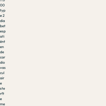
00
typ
e 2
dia
bet
esp
ati
ënt
en
de
car
dio
vas
cul
air
e
ste
rft
e
me