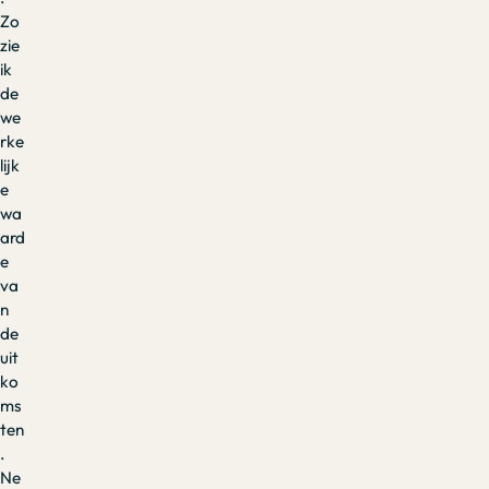
Zo
zie
ik
de
we
rke
lijk
e
wa
ard
e
va
n
de
uit
ko
ms
ten
.
Ne