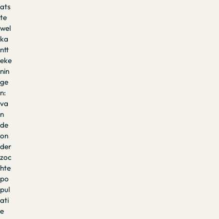
ats
te
wel
ka
ntt
eke
nin
ge
n:
va
n
de
on
der
zoc
hte
po
pul
ati
e