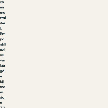
en
en
mo
rtal
itei
t.
Em
pa
glifl
ozi
ne
ver
laa
gd
e
bij
me
er
da
n
7.0