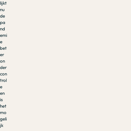
lijkt
nu
de
pa
nd
emi
e
bet
er
on
der
con
trol
e
en
is
het
mo
geli
jk