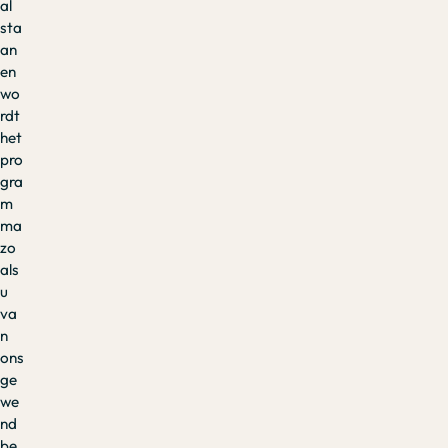
al
sta
an
en
wo
rdt
het
pro
gra
m
ma
zo
als
u
va
n
ons
ge
we
nd
be