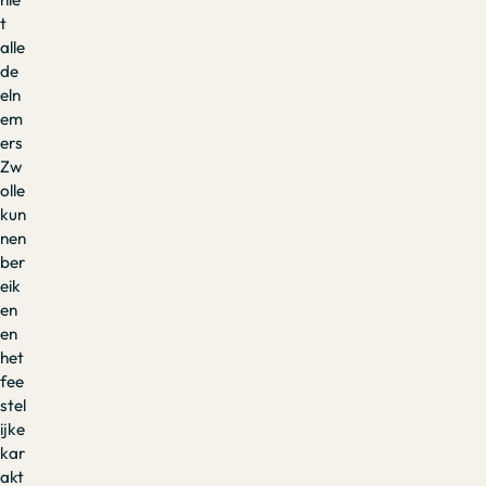
t
alle
de
eln
em
ers
Zw
olle
kun
nen
ber
eik
en
en
het
fee
stel
ijke
kar
akt