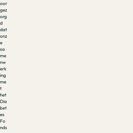
oor
gez
org
d
dat
onz
e
sa
me
nw
erk
ing
me
t
het
Dia
bet
es
Fo
nds