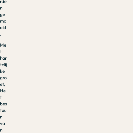
rde
n
ge
ma
akt
.
Me
t
har
telij
ke
gro
et,
He
t
bes
tuu
r
va
n