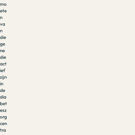
mo
ete
n
va
n
die
ge
ne
die
act
ief
zijn
in
de
dia
bet
esz
org
cen
tra