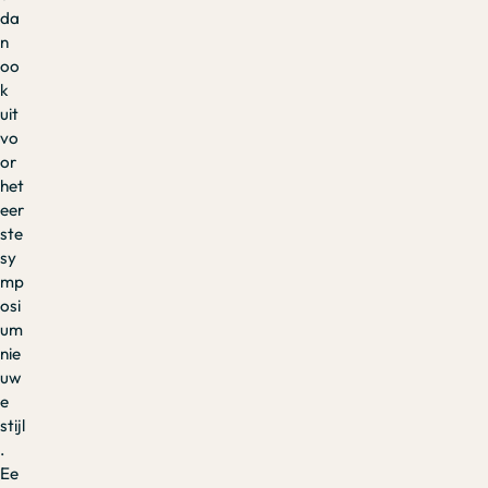
da
n
oo
k
uit
vo
or
het
eer
ste
sy
mp
osi
um
nie
uw
e
stijl
.
Ee