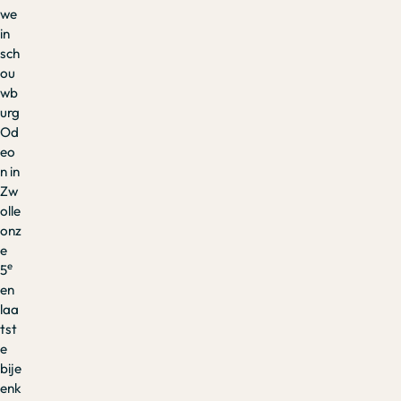
we
in
sch
ou
wb
urg
Od
eo
n in
Zw
olle
onz
e
e
5
en
laa
tst
e
bije
enk