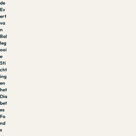
de
Ev
ert
va
n
Bal
leg
ooi
e
Sti
cht
ing
en
het
Dia
bet
es
Fo
nd
s