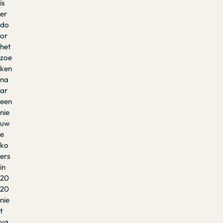
is
er
do
or
het
zoe
ken
na
ar
een
nie
uw
e
ko
ers
in
20
20
nie
t
va