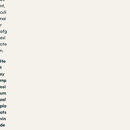
nt,
culi
nai
r
afg
esl
ote
n.
He
t
sy
mp
osi
um
zal
pla
ats
vin
de