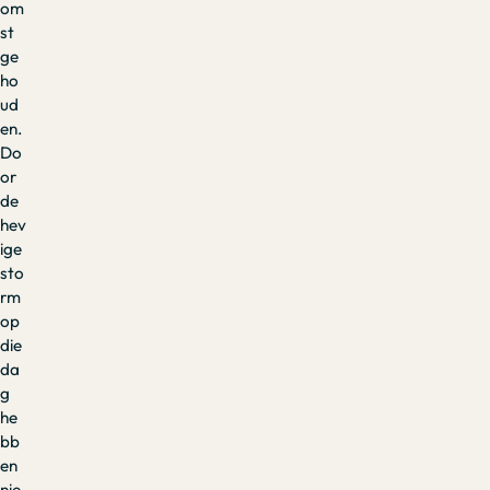
om
st
ge
ho
ud
en.
Do
or
de
hev
ige
sto
rm
op
die
da
g
he
bb
en
nie