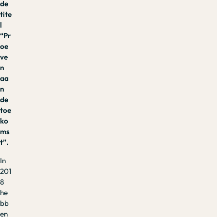
de
tite
l
“Pr
oe
ve
n
aa
n
de
toe
ko
ms
t”.
In
201
8
he
bb
en