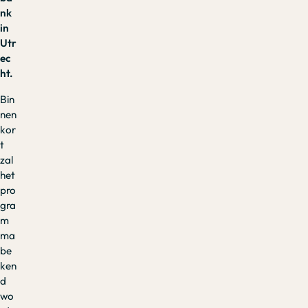
nk
in
Utr
ec
ht.
Bin
nen
kor
t
zal
het
pro
gra
m
ma
be
ken
d
wo