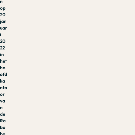
n
op
20
jan
uar
i
20
22
in
het
ho
ofd
ka
nto
or
va
n
de
Ra
bo
ba