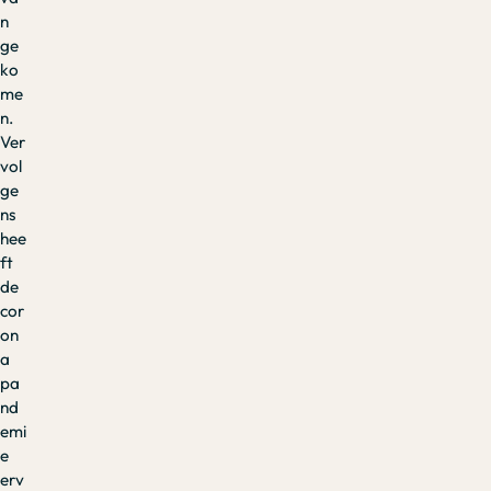
n
ge
ko
me
n.
Ver
vol
ge
ns
hee
ft
de
cor
on
a
pa
nd
emi
e
erv