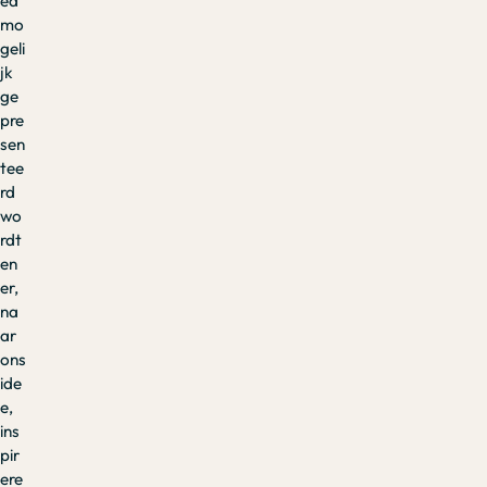
ed
mo
geli
jk
ge
pre
sen
tee
rd
wo
rdt
en
er,
na
ar
ons
ide
e,
ins
pir
ere