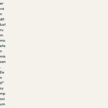
er
va
n
dit
lust
ru
m
mo
ete
n
mis
sen
.
Ee
n
e
6
sy
mp
osi
um