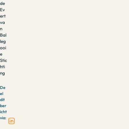
de
Ev
ert
va
n
Bal
leg
ooi
e
Stic
hti
ng
De
el
dit
ber
icht
via: