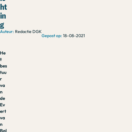
ht
in
g
Redactie DGK
18-08-2021
He
t
bes
tuu
r
va
n
de
Ev
ert
va
n
Bal