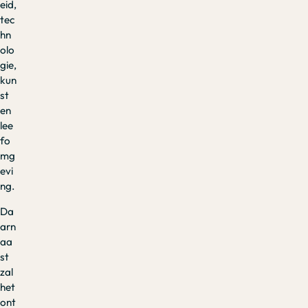
eid,
tec
hn
olo
gie,
kun
st
en
lee
fo
mg
evi
ng.
Da
arn
aa
st
zal
het
ont