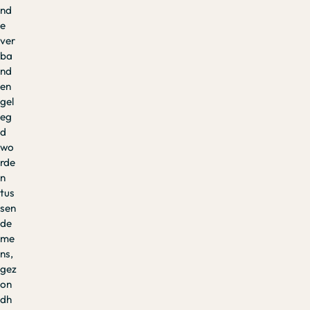
nd
e
ver
ba
nd
en
gel
eg
d
wo
rde
n
tus
sen
de
me
ns,
gez
on
dh