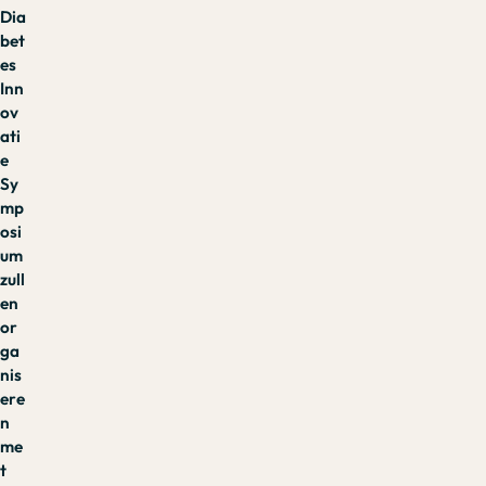
Dia
bet
es
Inn
ov
ati
e
Sy
mp
osi
um
zull
en
or
ga
nis
ere
n
me
t