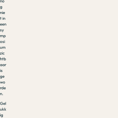
no
g
nie
t in
een
sy
mp
osi
um
zic
htb
aar
is
ge
wo
rde
n.
Gel
ukk
ig