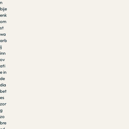
n
bije
enk
om
st
wa
arb
ij
inn
ov
ati
e in
de
dia
bet
es
zor
g
zo
bre