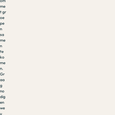
om
me
t gr
oe
pe
n
sa
me
n
te
ko
me
n.
Gr
aa
g
no
dig
en
we
u