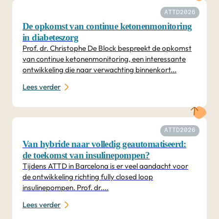
ATTD2026
De opkomst van continue ketonenmonitoring
in diabeteszorg
Prof. dr. Christophe De Block bespreekt de opkomst
van continue ketonenmonitoring, een interessante
ontwikkeling die naar verwachting binnenkort...
Lees verder
ATTD2026
Van hybride naar volledig geautomatiseerd:
de toekomst van insulinepompen?
Tijdens ATTD in Barcelona is er veel aandacht voor
de ontwikkeling richting fully closed loop
insulinepompen. Prof. dr....
Lees verder