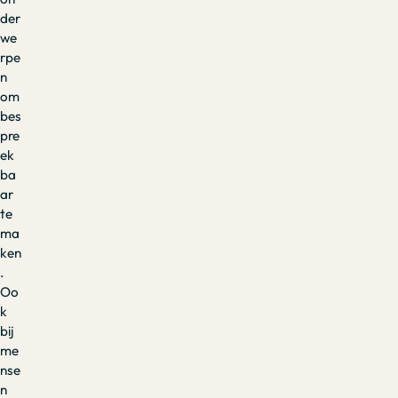
der
we
rpe
n
om
bes
pre
ek
ba
ar
te
ma
ken
.
Oo
k
bij
me
nse
n