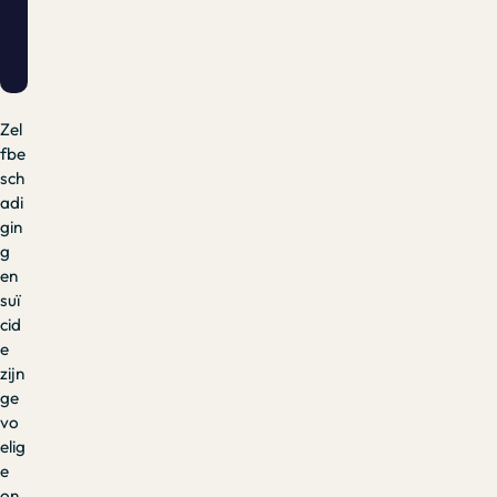
Zel
fbe
sch
adi
gin
g
en
suï
cid
e
zijn
ge
vo
elig
e
on