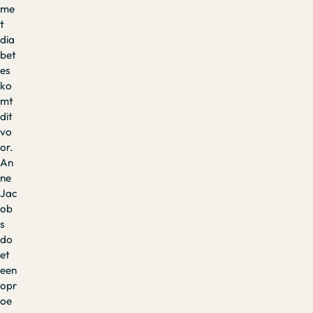
me
t
dia
bet
es
ko
mt
dit
vo
or.
An
ne
Jac
ob
s
do
et
een
opr
oe