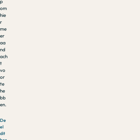
p
om
hie
r
me
er
aa
nd
ach
t
vo
or
te
he
bb
en.
De
el
dit