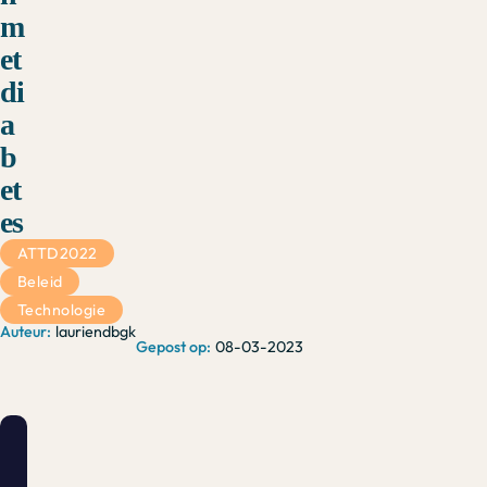
m
et
di
a
b
et
es
ATTD2022
Beleid
Technologie
lauriendbgk
08-03-2023