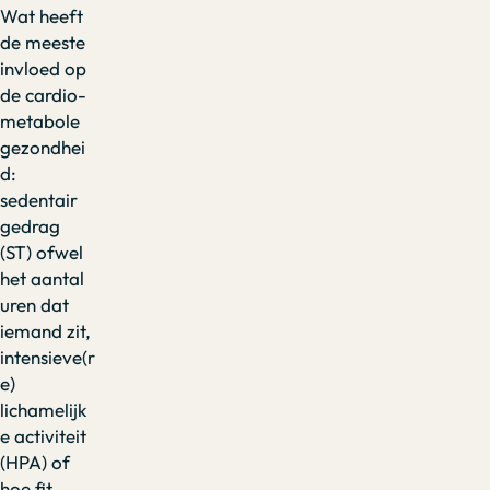
Wat heeft
de meeste
invloed op
de cardio-
metabole
gezondhei
d:
sedentair
gedrag
(ST) ofwel
het aantal
uren dat
iemand zit,
intensieve(r
e)
lichamelijk
e activiteit
(HPA) of
hoe fit