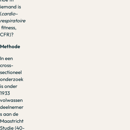
iemand is
(
cardio-
respiratoire
fitness,
CFR)?
Methode
In een
cross-
sectioneel
onderzoek
is onder
1933
volwassen
deelnemer
s aan de
Maastricht
Studie (40-