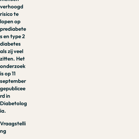
verhoogd
risico te
lopen op
prediabete
s en type 2
diabetes
als zij veel
zitten.
Het
onderzoek
is op 11
september
gepublicee
rd in
Diabetolog
ia.
Vraagstelli
ng