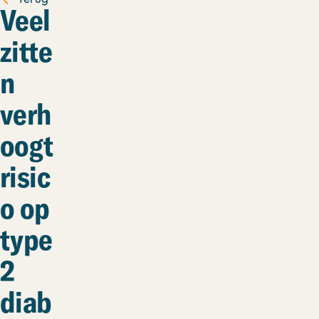
Veel
zitte
n
verh
oogt
risic
o op
type
2
diab