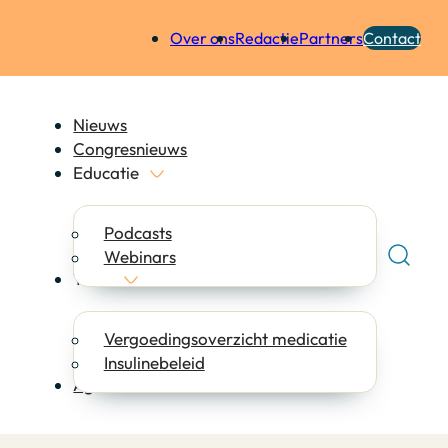
Over ons
Redactie
Partners
Contact
Nieuws
Congresnieuws
Educatie
Podcasts
Webinars
Tools
Vergoedingsoverzicht medicatie
Insulinebeleid
Agenda