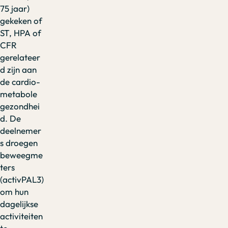
75 jaar)
gekeken of
ST, HPA of
CFR
gerelateer
d zijn aan
de cardio-
metabole
gezondhei
d. De
deelnemer
s droegen
beweegme
ters
(activPAL3)
om hun
dagelijkse
activiteiten