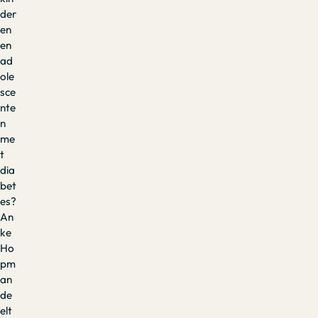
der
en
en
ad
ole
sce
nte
n
me
t
dia
bet
es?
An
ke
Ho
pm
an
de
elt