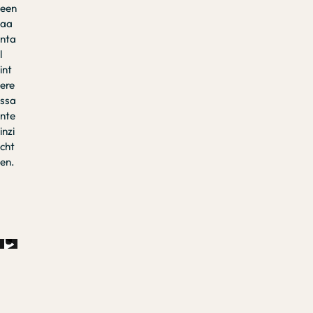
een
aa
nta
l
int
ere
ssa
nte
inzi
cht
en.