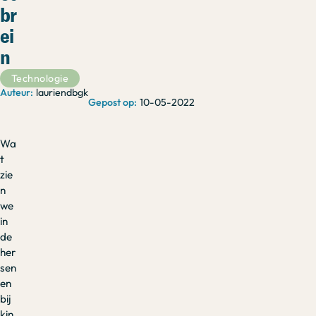
br
ei
n
Technologie
lauriendbgk
10-05-2022
Wa
t
zie
n
we
in
de
her
sen
en
bij
kin