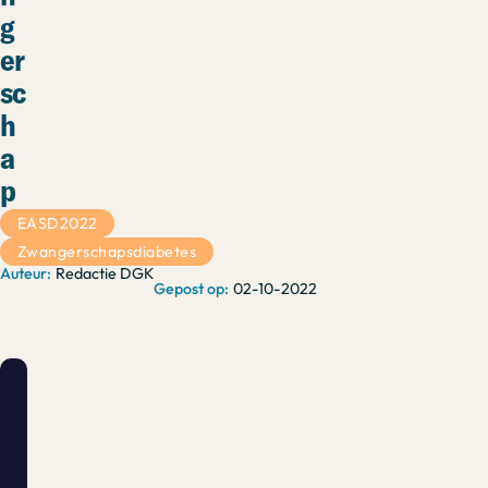
g
er
sc
h
a
p
EASD2022
Zwangerschapsdiabetes
Redactie DGK
02-10-2022