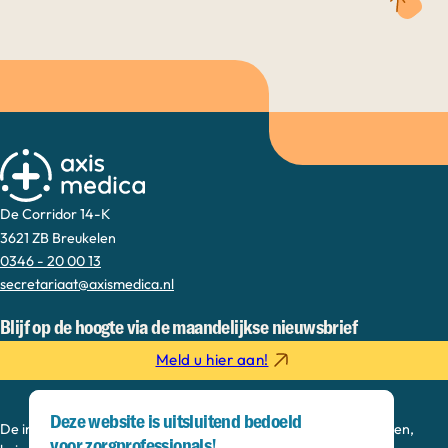
De Corridor 14-K
3621 ZB Breukelen
0346 - 20 00 13
secretariaat@axismedica.nl
Blijf op de hoogte via de maandelijkse nieuwsbrief
Meld u hier aan!
Deze website is uitsluitend bedoeld
De informatie op deze sectie is bedoeld voor medisch specialisten,
voor zorgprofessionals!