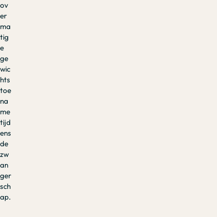
ov
er
ma
tig
e
ge
wic
hts
toe
na
me
tijd
ens
de
zw
an
ger
sch
ap.