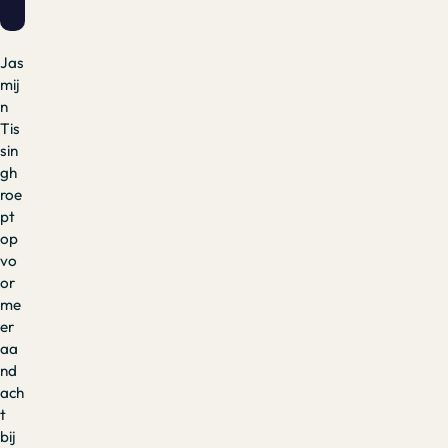
Jas
mij
n
Tis
sin
gh
roe
pt
op
vo
or
me
er
aa
nd
ach
t
bij