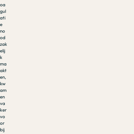
oa
gul
ati
e
no
od
zak
elij
k
ma
akt
en,
kw
am
en
va
ker
vo
or
bij