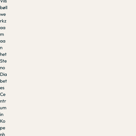
Vils
bøll
we
rkz
aa
m
aa
n
het
Ste
no
Dia
bet
es
Ce
ntr
um
in
Ko
pe
nh