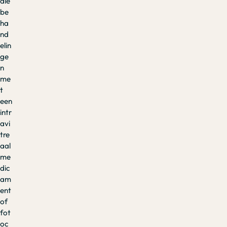
die
be
ha
nd
elin
ge
n
me
t
een
intr
avi
tre
aal
me
dic
am
ent
of
fot
oc