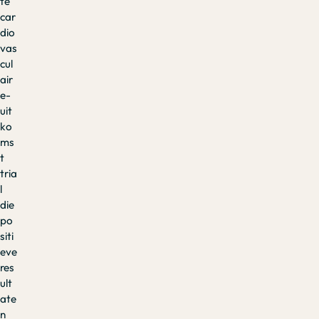
te
car
dio
vas
cul
air
e-
uit
ko
ms
t
tria
l
die
po
siti
eve
res
ult
ate
n