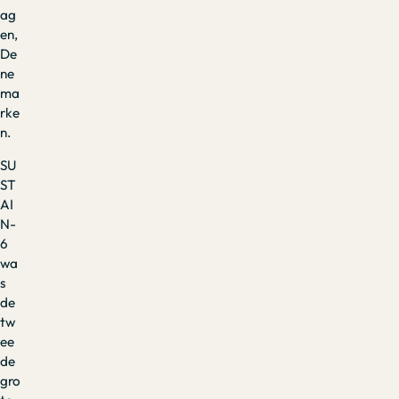
ag
en,
De
ne
ma
rke
n.
SU
ST
AI
N-
6
wa
s
de
tw
ee
de
gro