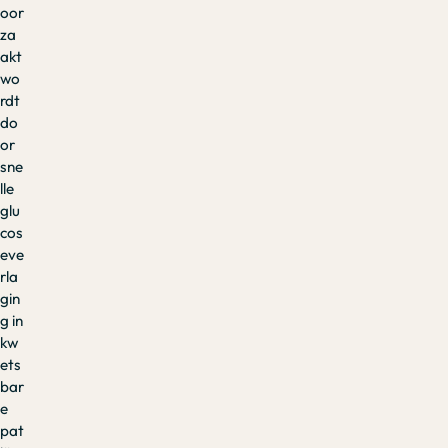
oor
za
akt
wo
rdt
do
or
sne
lle
glu
cos
eve
rla
gin
g in
kw
ets
bar
e
pat