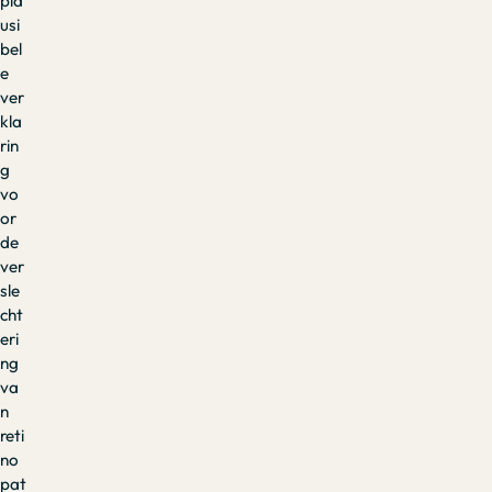
pla
usi
bel
e
ver
kla
rin
g
vo
or
de
ver
sle
cht
eri
ng
va
n
reti
no
pat