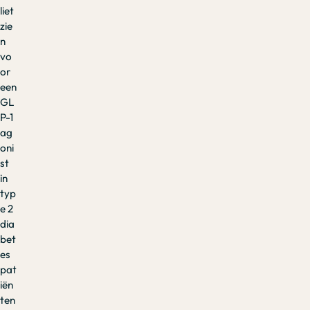
liet
zie
n
vo
or
een
GL
P-1
ag
oni
st
in
typ
e 2
dia
bet
es
pat
iën
ten