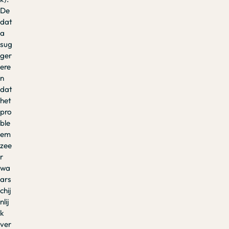
De
dat
a
sug
ger
ere
n
dat
het
pro
ble
em
zee
r
wa
ars
chij
nlij
k
ver