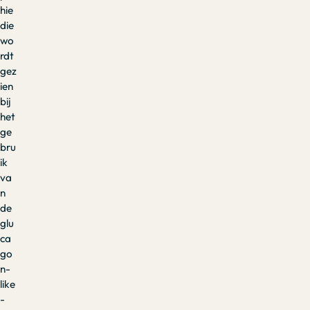
hie
die
wo
rdt
gez
ien
bij
het
ge
bru
ik
va
n
de
glu
ca
go
n-
like
-