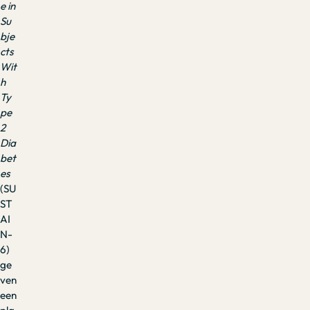
e in
Su
bje
cts
Wit
h
Ty
pe
2
Dia
bet
es
(SU
ST
AI
N-
6)
ge
ven
een