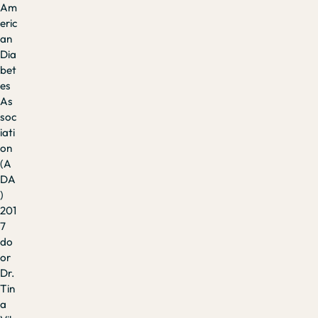
Am
eric
an
Dia
bet
es
As
soc
iati
on
(A
DA
)
201
7
do
or
Dr.
Tin
a