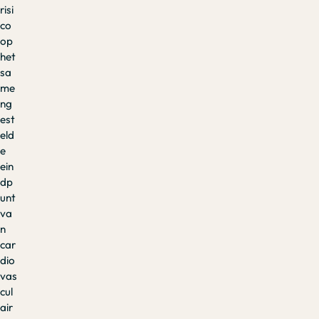
risi
co
op
het
sa
me
ng
est
eld
e
ein
dp
unt
va
n
car
dio
vas
cul
air