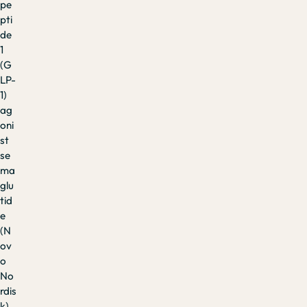
pe
pti
de
1
(G
LP-
1)
ag
oni
st
se
ma
glu
tid
e
(N
ov
o
No
rdis
k).