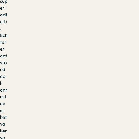
sup
eri
orit
eit)
.
Ech
ter
er
ont
sto
nd
oo
k
onr
ust
ov
er
het
va
ker
vo