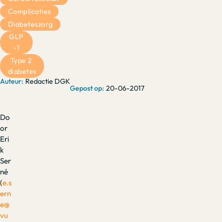
Complicaties
Diabeteszorg
GLP
-1
Type 2 
diabetes
Redactie DGK
20-06-2017
Do
or
Eri
k
Ser
né
(
e.s
ern
e@
vu