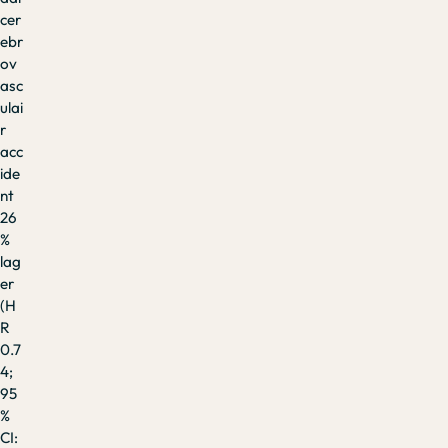
cer
ebr
ov
asc
ulai
r
acc
ide
nt
26
%
lag
er
(H
R
0.7
4;
95
%
CI: