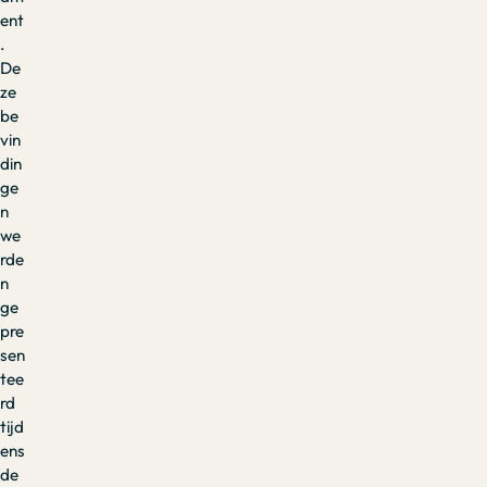
ent
.
De
ze
be
vin
din
ge
n
we
rde
n
ge
pre
sen
tee
rd
tijd
ens
de