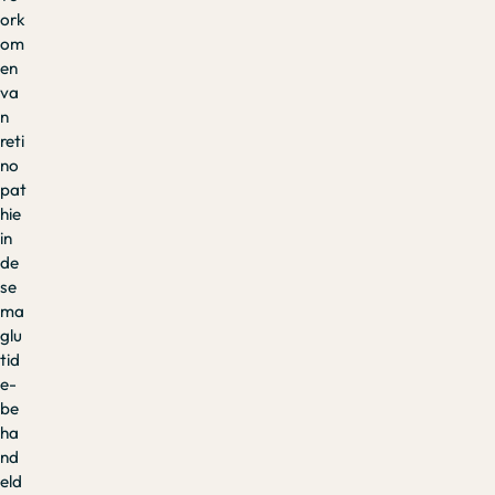
ork
om
en
va
n
reti
no
pat
hie
in
de
se
ma
glu
tid
e-
be
ha
nd
eld