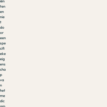
iën
ten
en
nie
t
do
or
een
spe
cifi
eke
eig
ens
cha
p
va
n
het
me
dic
am