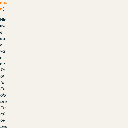
mc.
nl
)
Nie
uw
e
dat
a
va
n
de
Tri
al
to
Ev
alu
ate
Ca
rdi
ov
asc