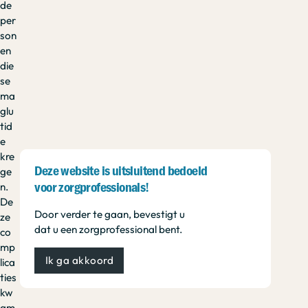
de
per
son
en
die
se
ma
glu
tid
e
kre
Deze website is uitsluitend bedoeld
ge
n.
voor zorgprofessionals!
De
Door verder te gaan, bevestigt u
ze
dat u een zorgprofessional bent.
co
mp
Ik ga akkoord
lica
ties
kw
am