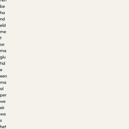
be
ha
nd
eld
me
t
se
ma
glu
tid
e
een
ma
al
per
we
ek
wa
s
het