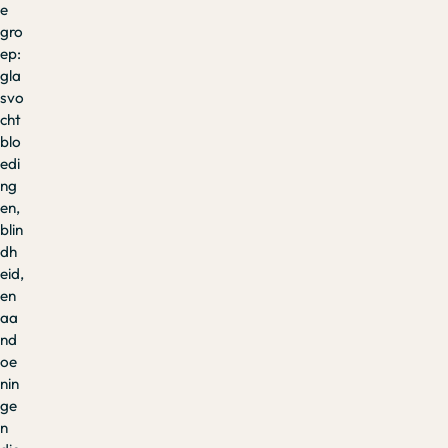
e
gro
ep:
gla
svo
cht
blo
edi
ng
en,
blin
dh
eid,
en
aa
nd
oe
nin
ge
n