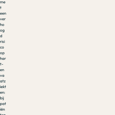
me
t
een
ver
ho
og
d
risi
co
op
har
t-
en
va
atz
iekt
en:
bij
pat
iën
ten