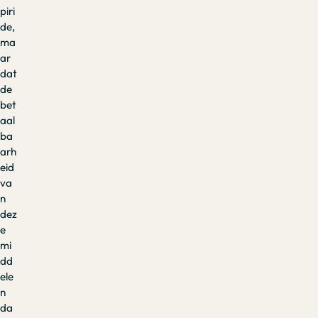
piri
de,
ma
ar
dat
de
bet
aal
ba
arh
eid
va
n
dez
e
mi
dd
ele
n
da