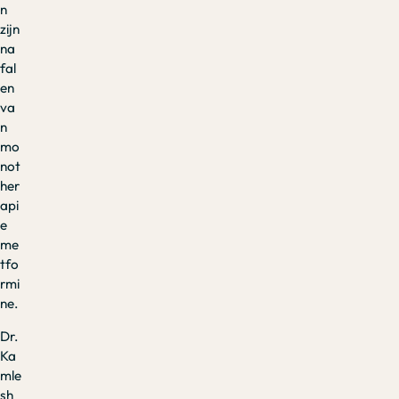
n
zijn
na
fal
en
va
n
mo
not
her
api
e
me
tfo
rmi
ne.
Dr.
Ka
mle
sh