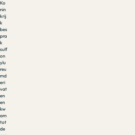
Ko
nin
krij
k
bes
pra
k
sulf
on
ylu
reu
md
eri
vat
en
en
kw
am
tot
de