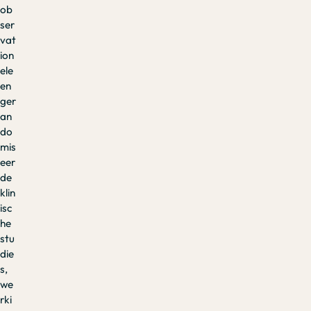
ob
ser
vat
ion
ele
en
ger
an
do
mis
eer
de
klin
isc
he
stu
die
s,
we
rki