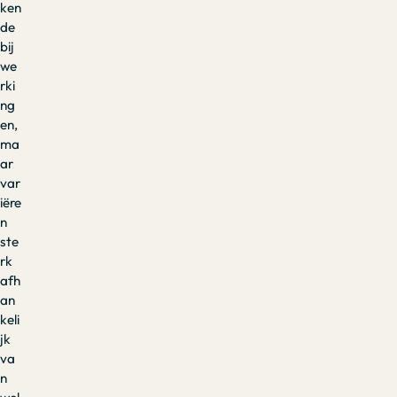
ken
de
bij
we
rki
ng
en,
ma
ar
var
iëre
n
ste
rk
afh
an
keli
jk
va
n