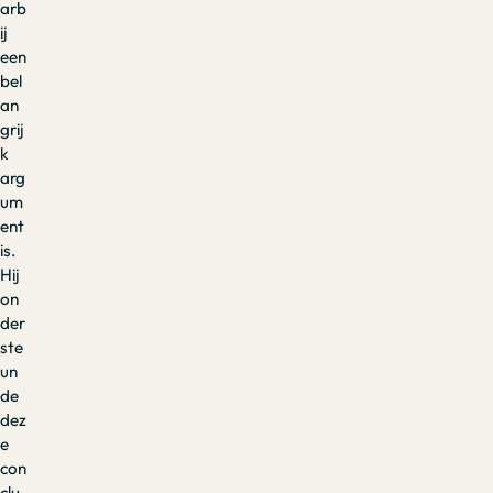
arb
ij
een
bel
an
grij
k
arg
um
ent
is.
Hij
on
der
ste
un
de
dez
e
con
clu