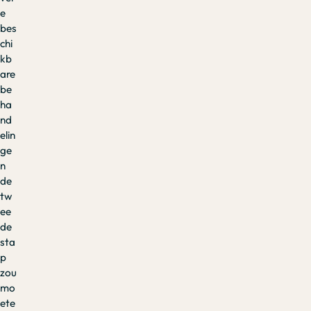
e
bes
chi
kb
are
be
ha
nd
elin
ge
n
de
tw
ee
de
sta
p
zou
mo
ete