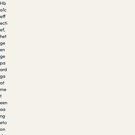
Hb
a1c
eff
ecti
ef,
het
ge
en
ge
pa
ard
ga
at
me
t
een
aa
ng
eto
on