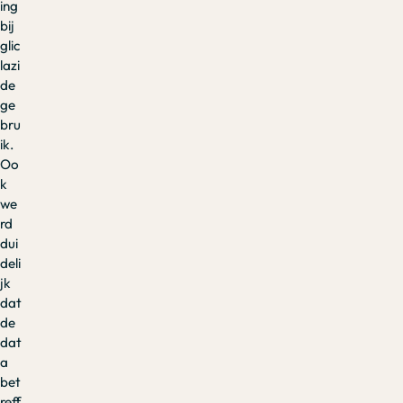
ing
bij
glic
lazi
de
ge
bru
ik.
Oo
k
we
rd
dui
deli
jk
dat
de
dat
a
bet
reff