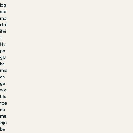
lag
ere
mo
rtal
itei
t.
Hy
po
gly
ke
mie
en
ge
wic
hts
toe
na
me
zijn
be