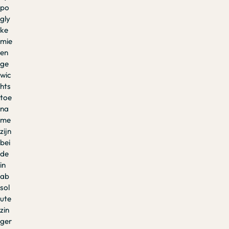
po
gly
ke
mie
en
ge
wic
hts
toe
na
me
zijn
bei
de
in
ab
sol
ute
zin
ger