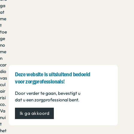
ga
at
me
t
toe
ge
no
me
n
car
dio
Deze website is uitsluitend bedoeld
vas
voor zorgprofessionals!
cul
air
Door verder te gaan, bevestigt u
risi
dat u een zorgprofessional bent.
co.
Va
Ik ga akkoord
nui
t
het