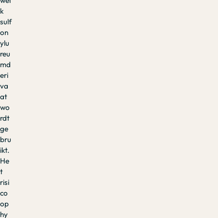
wel
k
sulf
on
ylu
reu
md
eri
va
at
wo
rdt
ge
bru
ikt.
He
t
risi
co
op
hy