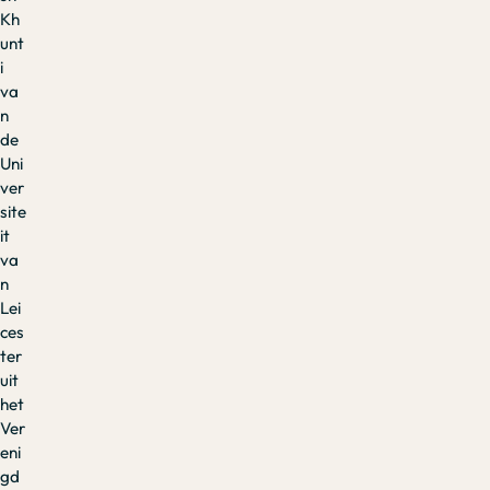
Kh
unt
i
va
n
de
Uni
ver
site
it
va
n
Lei
ces
ter
uit
het
Ver
eni
gd