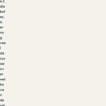
e 2
dia
bet
es,
is
er
no
g
vee
l
dis
cus
sie
ov
er
wel
ke
va
n
de
vel