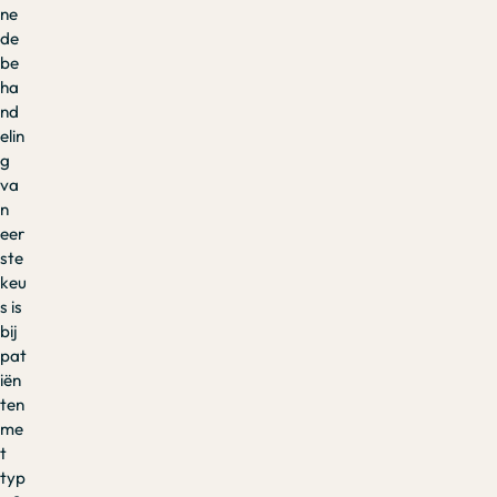
ne
de
be
ha
nd
elin
g
va
n
eer
ste
keu
s is
bij
pat
iën
ten
me
t
typ