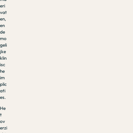
eri
vat
en,
en
de
mo
geli
jke
klin
isc
he
im
plic
ati
es.
He
t
ov
erzi