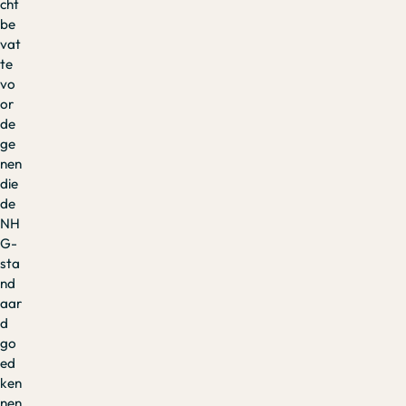
cht
be
vat
te
vo
or
de
ge
nen
die
de
NH
G-
sta
nd
aar
d
go
ed
ken
nen