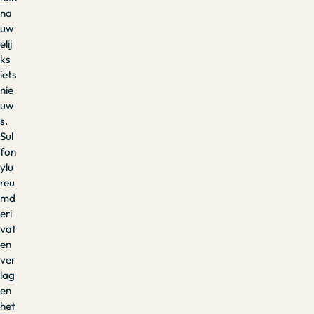
na
uw
elij
ks
iets
nie
uw
s.
Sul
fon
ylu
reu
md
eri
vat
en
ver
lag
en
het