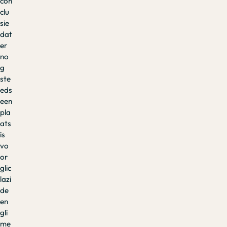
con
clu
sie
dat
er
no
g
ste
eds
een
pla
ats
is
vo
or
glic
lazi
de
en
gli
me