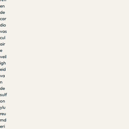
en
de
car
dio
vas
cul
air
e
veil
igh
eid
va
n
de
sulf
on
ylu
reu
md
eri