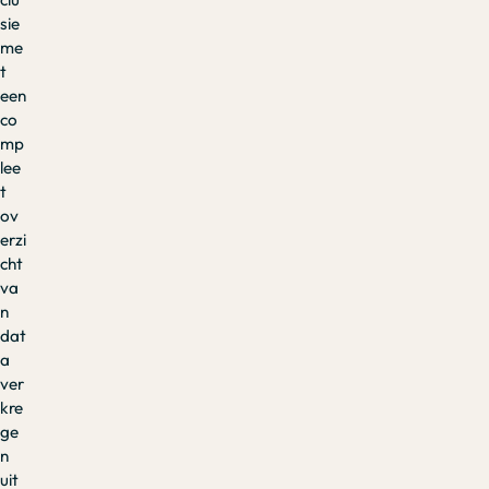
sie
me
t
een
co
mp
lee
t
ov
erzi
cht
va
n
dat
a
ver
kre
ge
n
uit