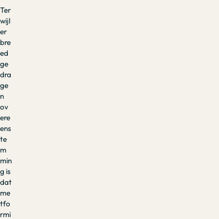
Ter
wijl
er
bre
ed
ge
dra
ge
n
ov
ere
ens
te
m
min
g is
dat
me
tfo
rmi