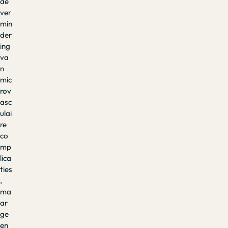
de
ver
min
der
ing
va
n
mic
rov
asc
ulai
re
co
mp
lica
ties
,
ma
ar
ge
en