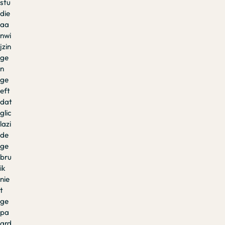
stu
die
aa
nwi
jzin
ge
n
ge
eft
dat
glic
lazi
de
ge
bru
ik
nie
t
ge
pa
ard