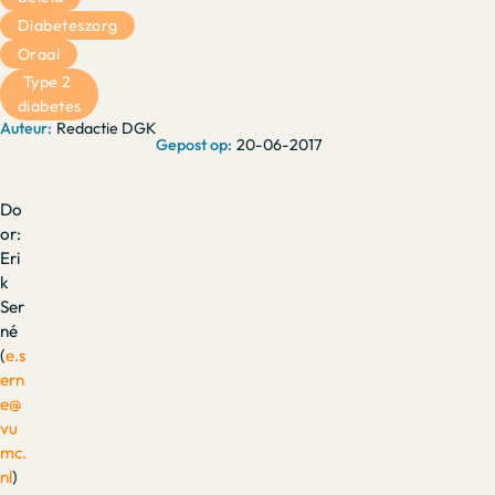
Diabeteszorg
Oraal
Type 2 
diabetes
Redactie DGK
20-06-2017
Do
or:
Eri
k
Ser
né
(
e.s
ern
e@
vu
mc.
nl
)