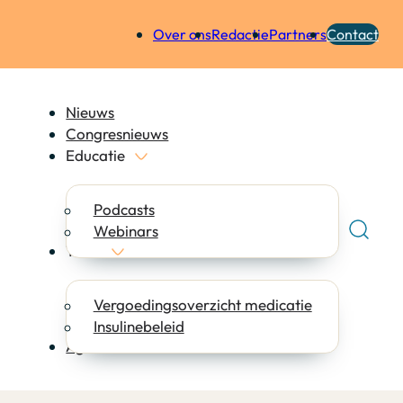
Over ons
Redactie
Partners
Contact
Nieuws
Congresnieuws
Educatie
Podcasts
Webinars
Tools
Vergoedingsoverzicht medicatie
Insulinebeleid
Agenda