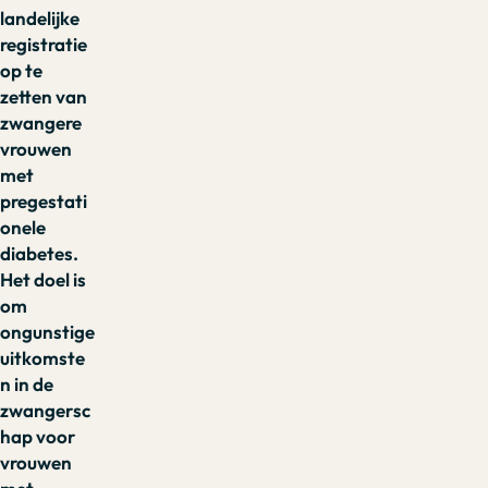
landelijke
registratie
op te
zetten van
zwangere
vrouwen
met
pregestati
onele
diabetes.
Het doel is
om
ongunstige
uitkomste
n in de
zwangersc
hap voor
vrouwen