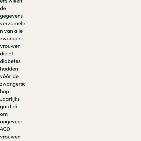
ers willen
de
gegevens
verzamele
n van alle
zwangere
vrouwen
die al
diabetes
hadden
vóór de
zwangersc
hap.
Jaarlijks
gaat dit
om
ongeveer
400
vrouwen