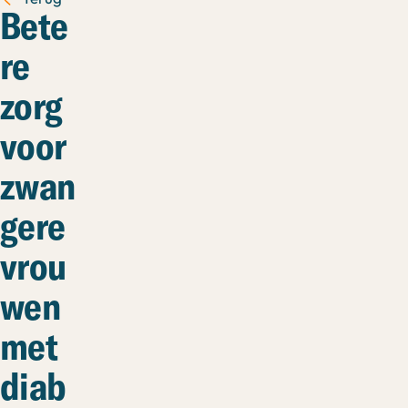
Bete
re
zorg
voor
zwan
gere
vrou
wen
met
diab