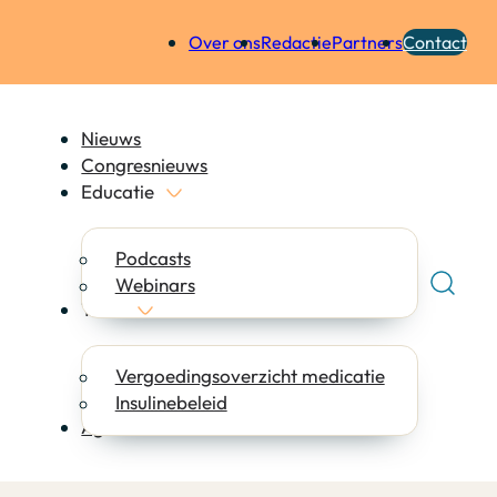
Over ons
Redactie
Partners
Contact
Nieuws
Congresnieuws
Educatie
Podcasts
Webinars
Tools
Vergoedingsoverzicht medicatie
Insulinebeleid
Agenda