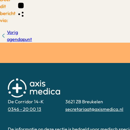
dit
bericht
via:
Vorig
agendapunt
De Corridor 14-K
3621 ZB Breukelen
0346 - 20 00 13
secretariaat@axismedica.nl
Deze website is uitsluitend
De informatie op deze sectie is bedoeld voor medisch speci
bedoeld voor zorgprofessionals!