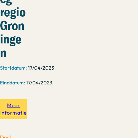
regio
Gron
inge
n
17/04/2023
17/04/2023
Meer
informatie
Deel