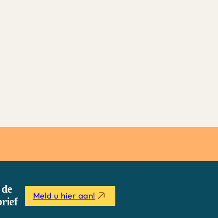
 de
Meld u hier aan!
rief