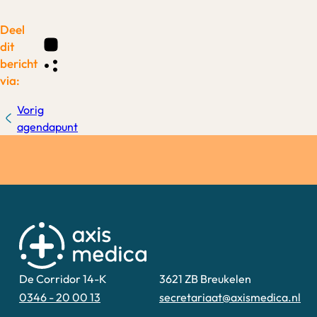
Deel
dit
bericht
via:
Vorig
agendapunt
De Corridor 14-K
3621 ZB Breukelen
0346 - 20 00 13
secretariaat@axismedica.nl
Deze website is uitsluitend