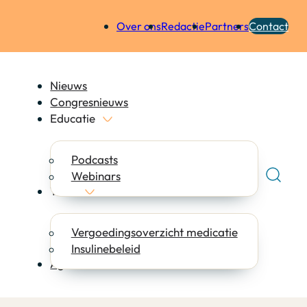
Over ons
Redactie
Partners
Contact
Nieuws
Congresnieuws
Educatie
Podcasts
Webinars
Tools
Vergoedingsoverzicht medicatie
Insulinebeleid
Agenda