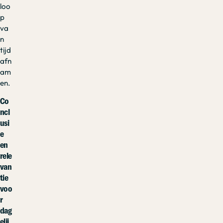
loo
p
va
n
tijd
afn
am
en.
Co
ncl
usi
e
en
rele
van
tie
voo
r
dag
elij