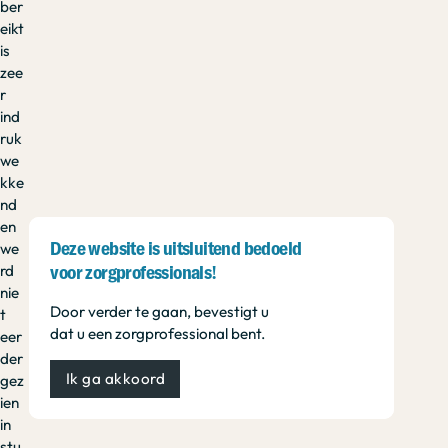
ber
eikt
is
zee
r
ind
ruk
we
kke
nd
en
we
Deze website is uitsluitend bedoeld
rd
voor zorgprofessionals!
nie
Door verder te gaan, bevestigt u
t
dat u een zorgprofessional bent.
eer
der
Ik ga akkoord
gez
ien
in
stu