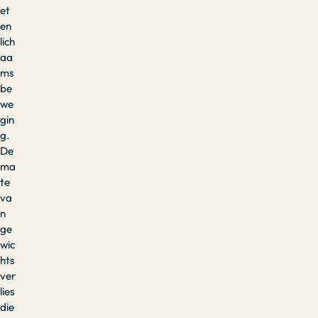
et
en
lich
aa
ms
be
we
gin
g.
De
ma
te
va
n
ge
wic
hts
ver
lies
die