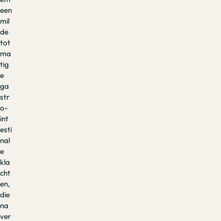
een
mil
de
tot
ma
tig
e
ga
str
o-
int
esti
nal
e
kla
cht
en,
die
na
ver