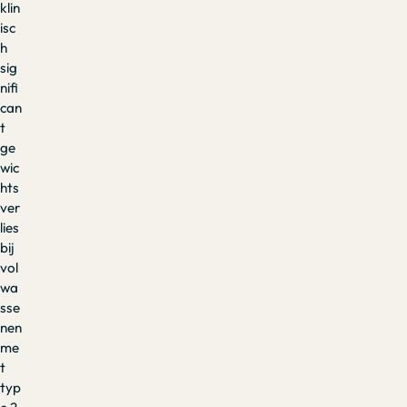
klin
isc
h
sig
nifi
can
t
ge
wic
hts
ver
lies
bij
vol
wa
sse
nen
me
t
typ