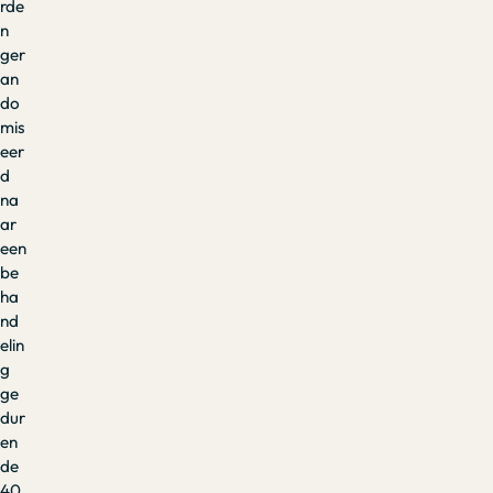
rde
n
ger
an
do
mis
eer
d
na
ar
een
be
ha
nd
elin
g
ge
dur
en
de
40