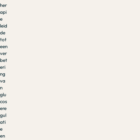
her
api
e
leid
de
tot
een
ver
bet
eri
ng
va
n
glu
cos
ere
gul
ati
e
en