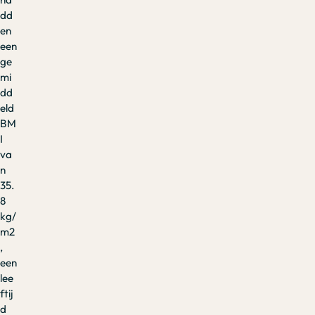
dd
en
een
ge
mi
dd
eld
BM
I
va
n
35.
8
kg/
m2
,
een
lee
ftij
d