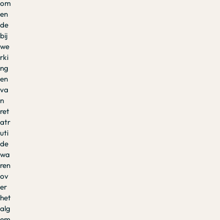
om
en
de
bij
we
rki
ng
en
va
n
ret
atr
uti
de
wa
ren
ov
er
het
alg
em