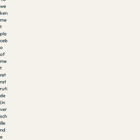
we
ken
me
t
pla
ceb
o
of
me
t
ret
rat
ruti
de
(in
ver
sch
ille
nd
e