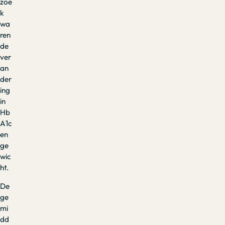
zoe
k
wa
ren
de
ver
an
der
ing
in
Hb
A1c
en
ge
wic
ht.
De
ge
mi
dd