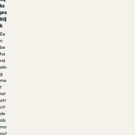
ks
pra
ktij
k
Ee
n
be
ha
nd
elin
g
me
t
ret
atr
uti
de
als
mo
not