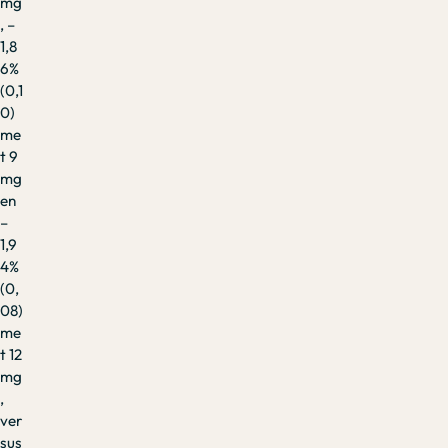
mg
, –
1,8
6%
(0,1
0)
me
t 9
mg
en
–
1,9
4%
(0,
08)
me
t 12
mg
,
ver
sus