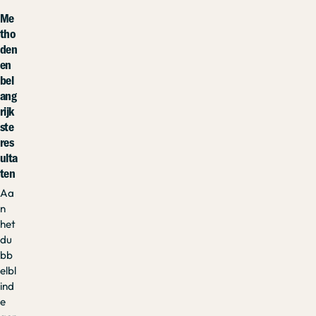
Me
tho
den
en
bel
ang
rijk
ste
res
ulta
ten
Aa
n
het
du
bb
elbl
ind
e