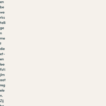
en
be
we
rks
telli
ge
n
me
t
die
et-
en
lee
fsti
jlm
aat
reg
ele
n.
Zij
ha