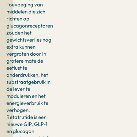
Toevoeging van
middelen die zich
richten op
glucagonreceptoren
zouden het
gewichtsverlies nog
extra kunnen
vergroten door in
grotere mate de
eetlust te
onderdrukken, het
substraatgebruik in
de lever te
moduleren en het
energieverbruik te
verhogen.
Retatrutide is een
nieuwe GIP, GLP-1
en glucagon