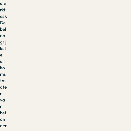
ste
rkt
es).
De
bel
an
grij
kst
e
uit
ko
ms
tm
ate
n
va
n
het
on
der