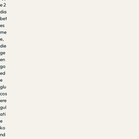
e 2
dia
bet
es
me
e,
die
ge
en
go
ed
e
glu
cos
ere
gul
ati
e
ko
nd