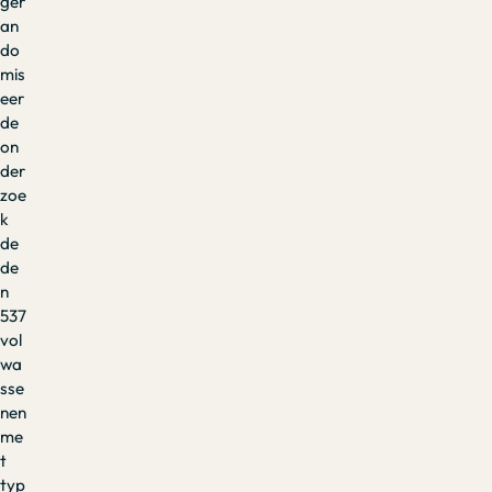
ger
an
do
mis
eer
de
on
der
zoe
k
de
de
n
537
vol
wa
sse
nen
me
t
typ