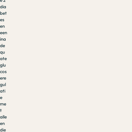
e 2
dia
bet
es
en
een
ina
de
qu
ate
glu
cos
ere
gul
ati
e
me
t
alle
en
die