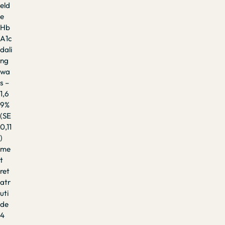
eld
e
Hb
A1c
dali
ng
wa
s –
1,6
9%
(SE
0,11
)
me
t
ret
atr
uti
de
4