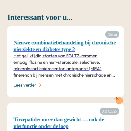
Interessant voor u...
Nieren
Nieuwe combinatiebehandeling bij chronische
nierziekte en diabetes type 2
Het gelijktijdig starten van SGLT2-remmer
empagliflozine en niet-steroïdale, selectieve,
mineralocorticoïdreceptor-antagonist (MRA)
finerenon bij mensen met chronische nierschade en...
Lees verder
ADA2025
Tirzepatide: meer dan gewicht — ook de
nierfunctie onder de loep