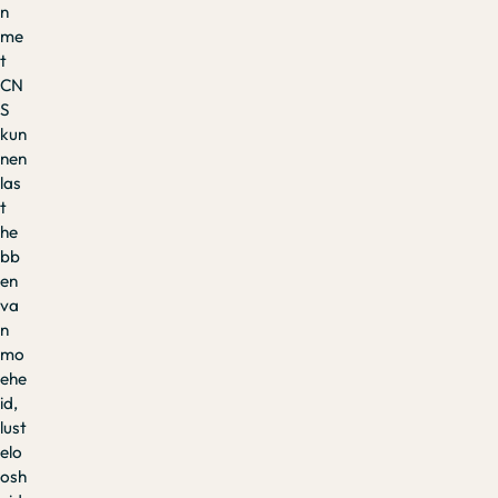
n
me
t
CN
S
kun
nen
las
t
he
bb
en
va
n
mo
ehe
id,
lust
elo
osh