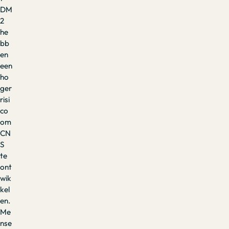
DM
2
he
bb
en
een
ho
ger
risi
co
om
CN
S
te
ont
wik
kel
en.
Me
nse