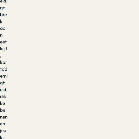
eid,
ge
bre
k
aa
n
eet
lust
,
kor
tad
emi
gh
eid,
dik
ke
be
nen
en
jeu
k.