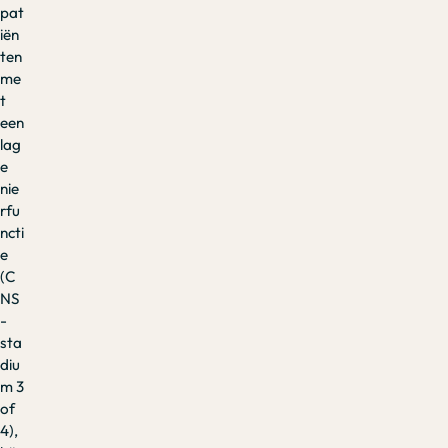
pat
iën
ten
me
t
een
lag
e
nie
rfu
ncti
e
(C
NS
-
sta
diu
m 3
of
4),