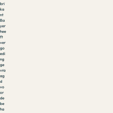
bri
ka
nt
Ba
yer
hee
ft
ver
go
edi
ng
ge
vra
ag
d
vo
or
de
be
ha