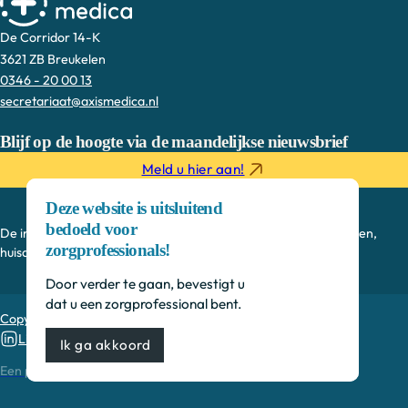
De Corridor 14-K
3621 ZB Breukelen
0346 - 20 00 13
secretariaat@axismedica.nl
Blijf op de hoogte via de maandelijkse nieuwsbrief
Meld u hier aan!
Deze website is uitsluitend
bedoeld voor
De informatie op deze sectie is bedoeld voor medisch specialisten,
zorgprofessionals!
huisartsen, verpleegkundig specialisten en onderzoekers.
Door verder te gaan, bevestigt u
dat u een zorgprofessional bent.
Copyright © 2026, Axis Medica
Linkedin
Ik ga akkoord
MEDonline
Een productie van