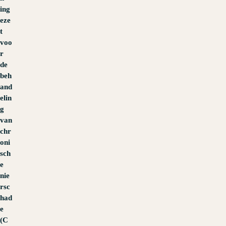
ing
eze
t
voo
r
de
beh
and
elin
g
van
chr
oni
sch
e
nie
rsc
had
e
(C