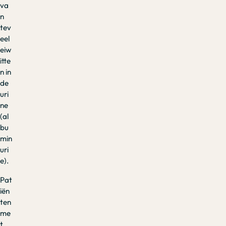
va
n
tev
eel
eiw
itte
n in
de
uri
ne
(al
bu
min
uri
e).
Pat
iën
ten
me
t