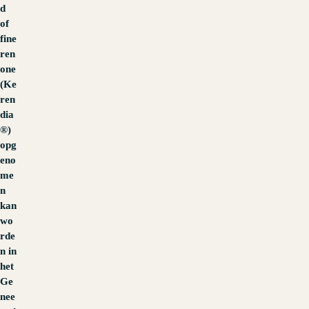
d
of
fine
ren
one
(Ke
ren
dia
®)
opg
eno
me
n
kan
wo
rde
n in
het
Ge
nee