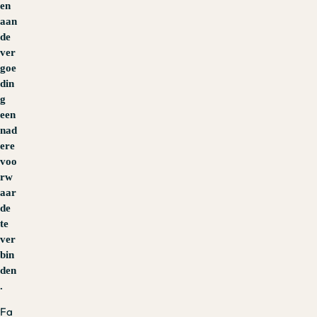
en
aan
de
ver
goe
din
g
een
nad
ere
voo
rw
aar
de
te
ver
bin
den
.
Fa