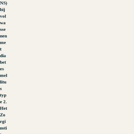
NS)
bij
vol
wa
sse
nen
me
t
dia
bet
es
mel
litu
s
typ
e 2.
Het
Zo
rgi
nsti