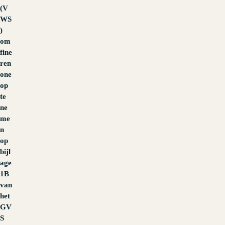
(V
WS
)
om
fine
ren
one
op
te
ne
me
n
op
bijl
age
1B
van
het
GV
S