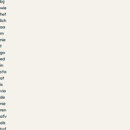
bij
wie
het
lich
aa
m
nie
t
go
ed
in
sta
at
is
via
de
nie
ren
afv
als
tof