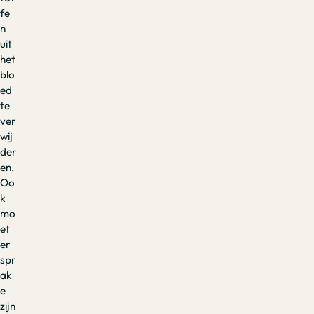
fe
n
uit
het
blo
ed
te
ver
wij
der
en.
Oo
k
mo
et
er
spr
ak
e
zijn