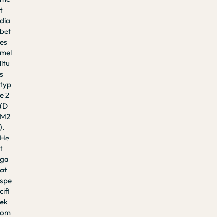
t
dia
bet
es
mel
litu
s
typ
e 2
(D
M2
).
He
t
ga
at
spe
cifi
ek
om