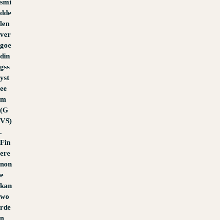
smi
dde
len
ver
goe
din
gss
yst
ee
m
(G
VS)
.
Fin
ere
non
e
kan
wo
rde
n