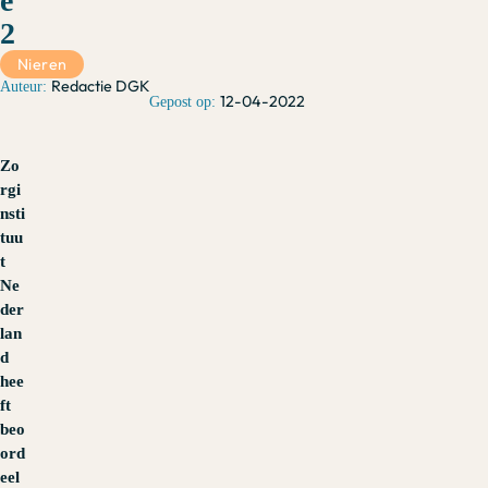
e
2
Nieren
Redactie DGK
12-04-2022
Zo
rgi
nsti
tuu
t
Ne
der
lan
d
hee
ft
beo
ord
eel