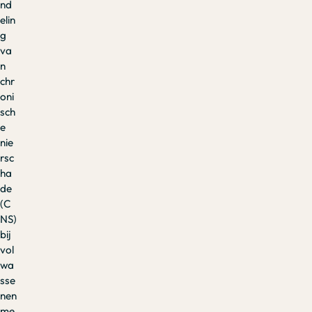
nd
elin
g
va
n
chr
oni
sch
e
nie
rsc
ha
de
(C
NS)
bij
vol
wa
sse
nen
me