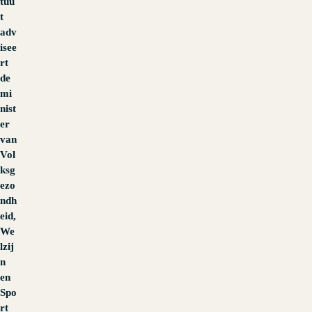
tuu
t
adv
isee
rt
de
mi
nist
er
van
Vol
ksg
ezo
ndh
eid,
We
lzij
n
en
Spo
rt