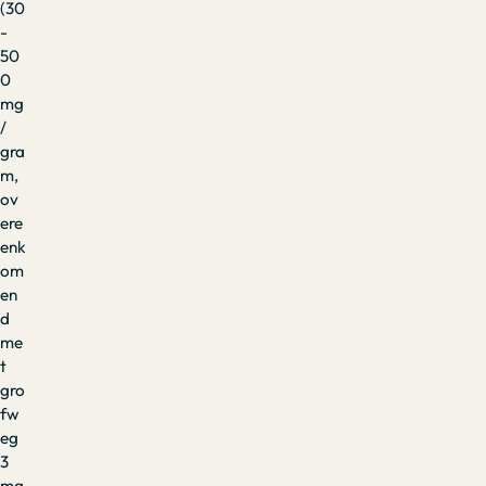
(30
-
50
0
mg
/
gra
m,
ov
ere
enk
om
en
d
me
t
gro
fw
eg
3
mg