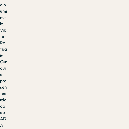
alb
umi
nur
ie.
Vik
tor
Ro
tba
in
Cur
ovi
c
pre
sen
tee
rde
op
de
AD
A