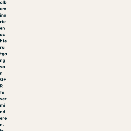
alb
um
inu
rie
en
ac
hte
rui
tga
ng
va
n
GF
R
te
ver
mi
nd
ere
n.
In