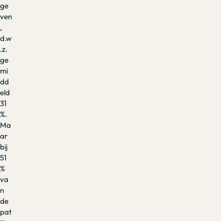
ge
ven
,
d.w
.z.
ge
mi
dd
eld
31
%.
Ma
ar
bij
51
%
va
n
de
pat