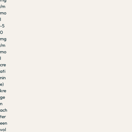
/m
mo
l
-5
0
mg
/m
mo
l
cre
ati
nin
e)
kre
ge
n
ach
ter
een
vol