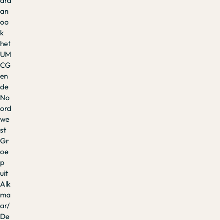
ara
an
oo
k
het
UM
CG
en
de
No
ord
we
st
Gr
oe
p
uit
Alk
ma
ar/
De