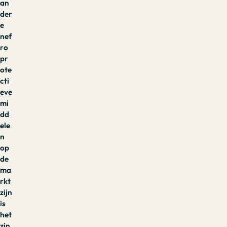
an
der
e
nef
ro
pr
ote
cti
eve
mi
dd
ele
n
op
de
ma
rkt
zijn
is
het
zin