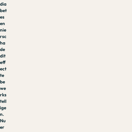
dia
bet
es
en
nie
rsc
ha
de
dit
eff
ect
te
be
we
rks
tell
ige
n.
Nu
er