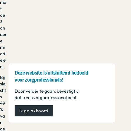
me
t
de
3
an
der
e
mi
dd
ele
n.
Deze website is uitsluitend bedoeld
Bij
voor zorgprofessionals!
sle
cht
Door verder te gaan, bevestigt u
s
dat u een zorgprofessional bent.
49
%
Ik ga akkoord
va
n
de