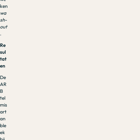
ken
wa
sh-
out
.
Re
sul
tat
en
De
AR
B
tel
mis
art
an
ble
ek
bij