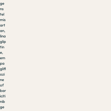
ge
ns
tel
mis
art
an,
lina
glip
tin
e,
em
pa
glifl
ozi
ne
of
bar
iciti
nib
ge