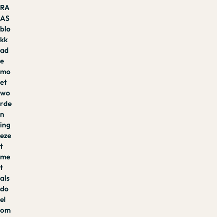
RA
AS
blo
kk
ad
e
mo
et
wo
rde
n
ing
eze
t
me
t
als
do
el
om