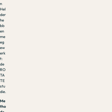
n
Hel
der
he
bb
en
me
eg
ew
erk
t:
de
RO
TA
TE
stu
die.
Me
tho
de