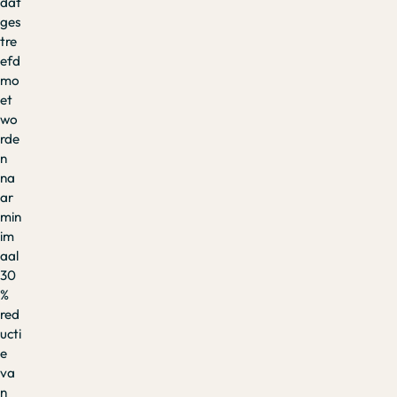
dat
ges
tre
efd
mo
et
wo
rde
n
na
ar
min
im
aal
30
%
red
ucti
e
va
n