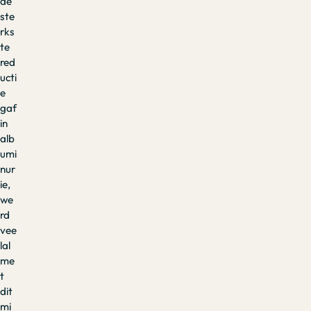
de
ste
rks
te
red
ucti
e
gaf
in
alb
umi
nur
ie,
we
rd
vee
lal
me
t
dit
mi