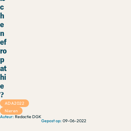
c
h
e
n
ef
ro
p
at
hi
e
?
ADA2022
Nieren
Redactie DGK
09-06-2022