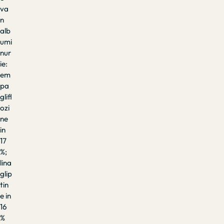
va
n
alb
umi
nur
ie:
em
pa
glifl
ozi
ne
in
17
%;
lina
glip
tin
e in
16
%