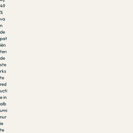
49
%
va
n
de
pat
iën
ten
de
ste
rks
te
red
ucti
e in
alb
umi
nur
ie
te