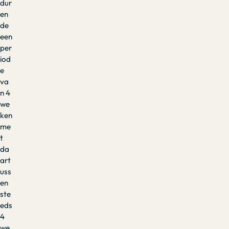
dur
en
de
een
per
iod
e
va
n 4
we
ken
me
t
da
art
uss
en
ste
eds
4
we