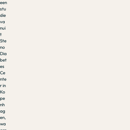
een
stu
die
va
nui
t
Ste
no
Dia
bet
es
Ce
nte
r in
Ko
pe
nh
ag
en,
wa