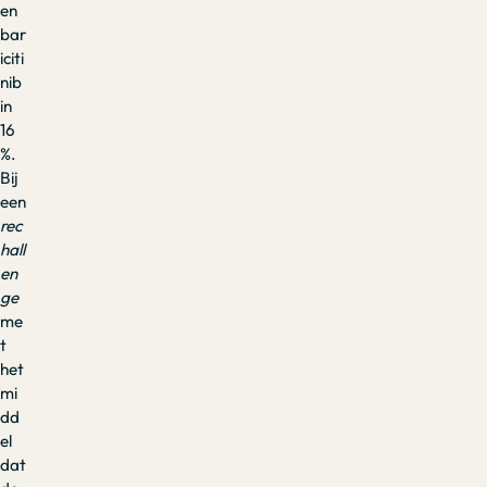
en
bar
iciti
nib
in
16
%.
Bij
een
rec
hall
en
ge
me
t
het
mi
dd
el
dat