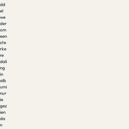
dd
el
we
der
om
een
ste
rke
re
dali
ng
in
alb
umi
nur
ie
gez
ien
da
n