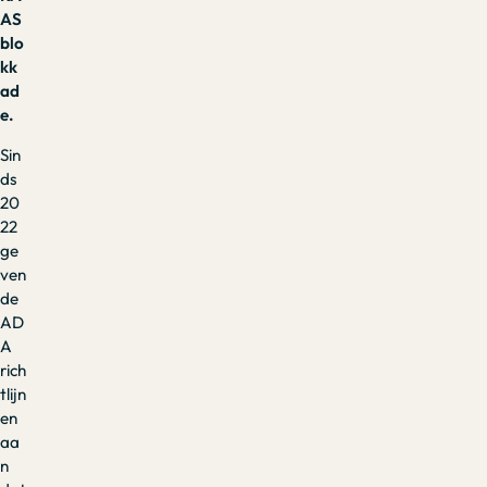
AS
blo
kk
ad
e.
Sin
ds
20
22
ge
ven
de
AD
A
rich
tlijn
en
aa
n