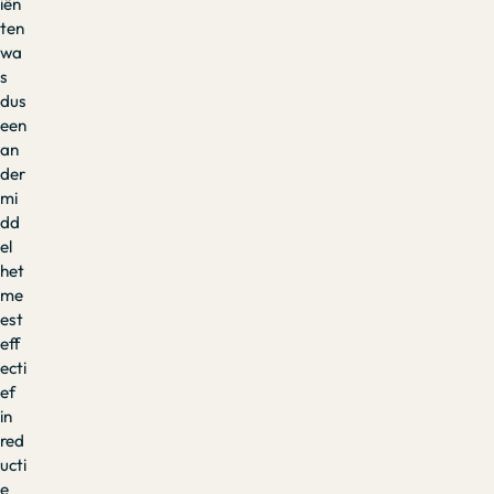
iën
ten
wa
s
dus
een
an
der
mi
dd
el
het
me
est
eff
ecti
ef
in
red
ucti
e