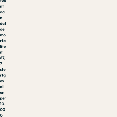
too
nt
aa
n
dat
de
mo
rta
lite
it
67,
7
ste
rfg
ev
all
en
per
10.
00
0