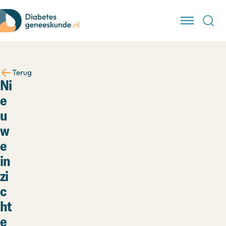
Terug
Ni
e
u
w
e
in
zi
c
ht
e