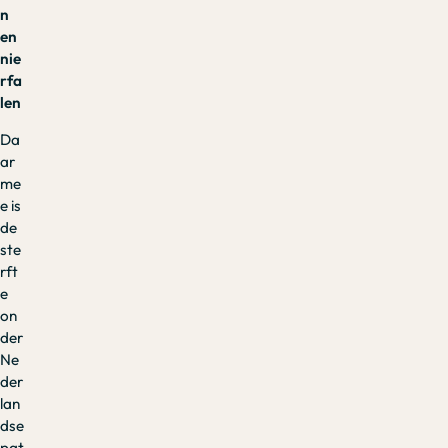
n
en
nie
rfa
len
Da
ar
me
e is
de
ste
rft
e
on
der
Ne
der
lan
dse
pat