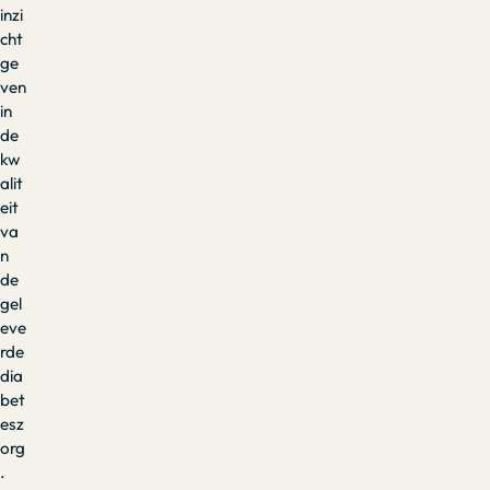
inzi
cht
ge
ven
in
de
kw
alit
eit
va
n
de
gel
eve
rde
dia
bet
esz
org
.