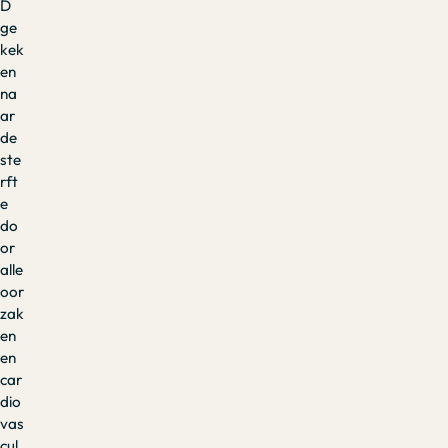
D
ge
kek
en
na
ar
de
ste
rft
e
do
or
alle
oor
zak
en
en
car
dio
vas
cul