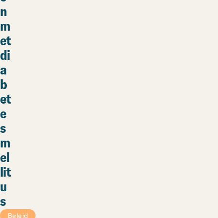
n
m
et
di
a
b
et
e
s
m
el
lit
u
s
Beleid