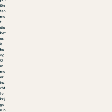
iën
ten
me
t
dia
bet
es
is
ho
og.
O
m
me
er
inzi
cht
te
krij
ge
n in