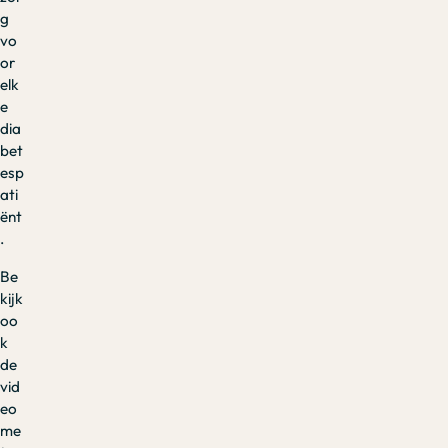
g
vo
or
elk
e
dia
bet
esp
ati
ënt
.
Be
kijk
oo
k
de
vid
eo
me