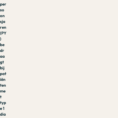
per
so
on
sja
ren
(PY
)
be
dr
aa
gt
bij
pat
iën
ten
me
t
typ
e 1
dia