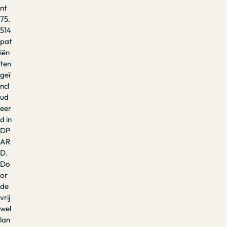
nt
75.
514
pat
iën
ten
geï
ncl
ud
eer
d in
DP
AR
D.
Do
or
de
vrij
wel
lan