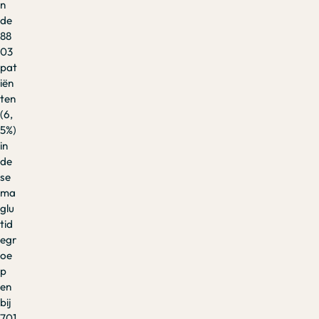
n
de
88
03
pat
iën
ten
(6,
5%)
in
de
se
ma
glu
tid
egr
oe
p
en
bij
701