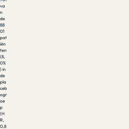
va
n
de
88
01
pat
iën
ten
(8,
0%
) in
de
pla
ceb
ogr
oe
p
(H
R,
0,8