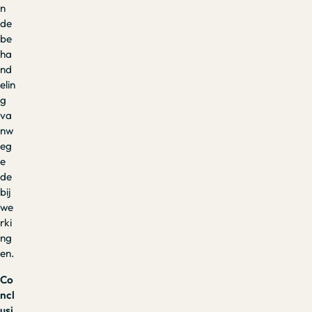
n
de
be
ha
nd
elin
g
va
nw
eg
e
de
bij
we
rki
ng
en.
Co
ncl
usi