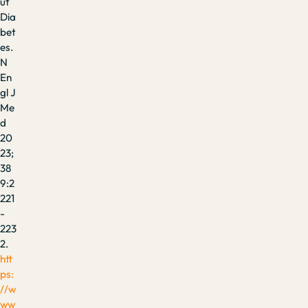
ut
Dia
bet
es.
N
En
gl J
Me
d
20
23;
38
9:2
221
-
223
2.
htt
ps:
//w
ww