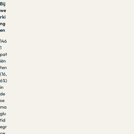
Bij
we
rki
ng
en
146
1
pat
iën
ten
(16,
6%)
in
de
se
ma
glu
tid
egr
oe