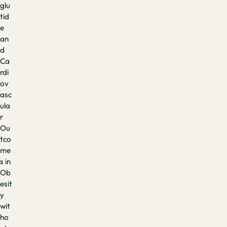
glu
tid
e
an
d
Ca
rdi
ov
asc
ula
r
Ou
tco
me
s in
Ob
esit
y
wit
ho