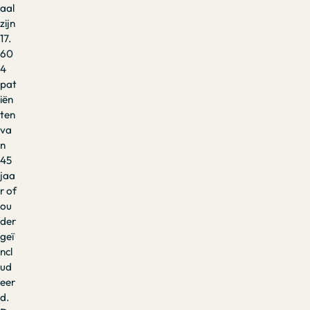
aal
zijn
17.
60
4
pat
iën
ten
va
n
45
jaa
r of
ou
der
geï
ncl
ud
eer
d.