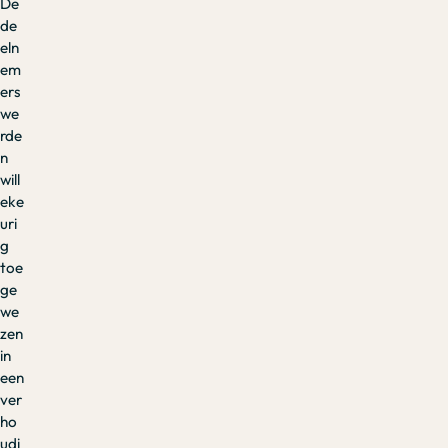
De
de
eln
em
ers
we
rde
n
will
eke
uri
g
toe
ge
we
zen
in
een
ver
ho
udi