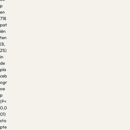
p
en
718
pat
iën
ten
(8,
2%)
in
de
pla
ceb
ogr
oe
p
(P<
0,0
01)
sto
pte