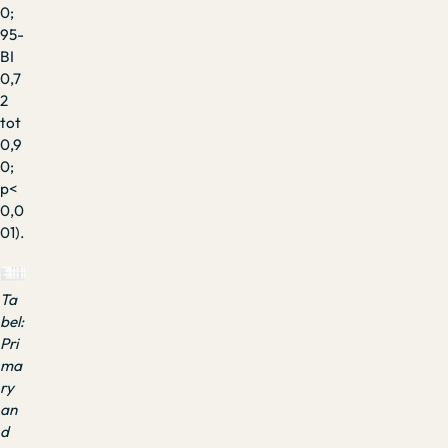
0;
95-
BI
0,7
2
tot
0,9
0;
p<
0,0
01).
Ta
bel:
Pri
ma
ry
an
d