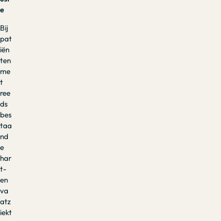
e
Bij
pat
iën
ten
me
t
ree
ds
bes
taa
nd
e
har
t-
en
va
atz
iekt