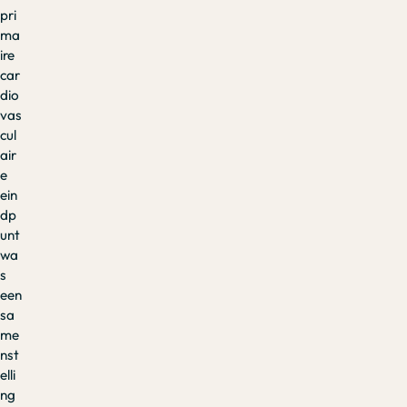
pri
ma
ire
car
dio
vas
cul
air
e
ein
dp
unt
wa
s
een
sa
me
nst
elli
ng