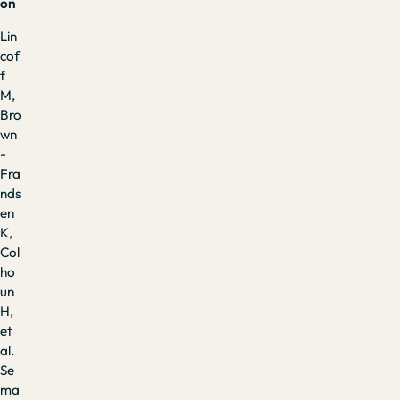
on
Lin
cof
f
M,
Bro
wn
-
Fra
nds
en
K,
Col
ho
un
H,
et
al.
Se
ma