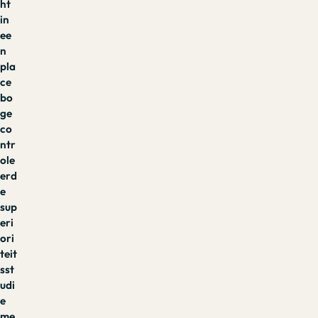
ht
in
ee
n
pla
ce
bo
ge
co
ntr
ole
erd
e
sup
eri
ori
teit
sst
udi
e
me