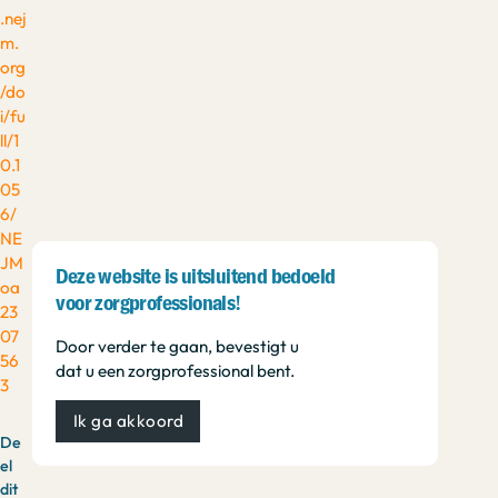
.nej
m.
org
/do
i/fu
ll/1
0.1
05
6/
NE
JM
Deze website is uitsluitend bedoeld
oa
voor zorgprofessionals!
23
07
Door verder te gaan, bevestigt u
56
dat u een zorgprofessional bent.
3
Ik ga akkoord
De
el
dit