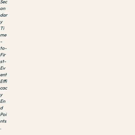
Sec
on
dar
y
Ti
me
-
to-
Fir
st-
Ev
ent
Effi
cac
y
En
d
Poi
nts
.