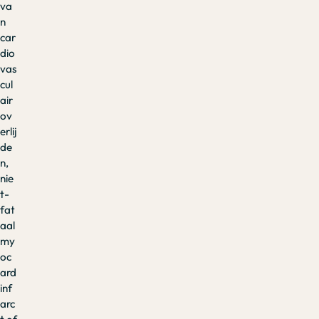
va
n
car
dio
vas
cul
air
ov
erlij
de
n,
nie
t-
fat
aal
my
oc
ard
inf
arc