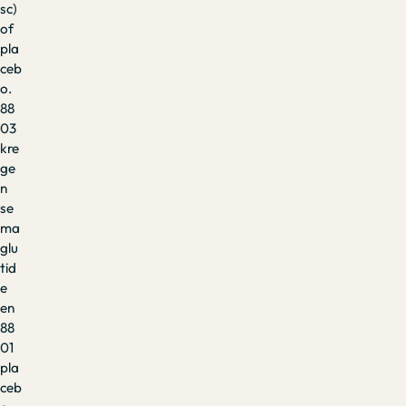
sc)
of
pla
ceb
o.
88
03
kre
ge
n
se
ma
glu
tid
e
en
88
01
pla
ceb