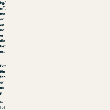
kg/
2
m
,
ma
ar
zo
nd
er
dia
bet
es.
Pat
iën
ten
gr
oe
p
In
tot