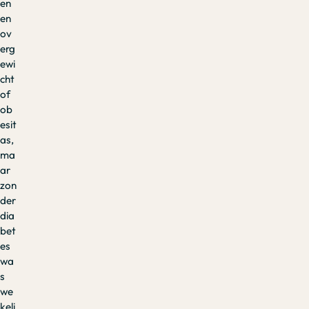
en
en
ov
erg
ewi
cht
of
ob
esit
as,
ma
ar
zon
der
dia
bet
es
wa
s
we
keli