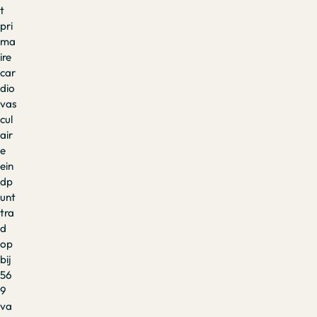
t
pri
ma
ire
car
dio
vas
cul
air
e
ein
dp
unt
tra
d
op
bij
56
9
va