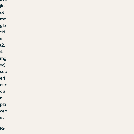
jks
se
ma
glu
tid
e
(2,
4
mg
sc)
sup
eri
eur
aa
n
pla
ceb
o.
Br