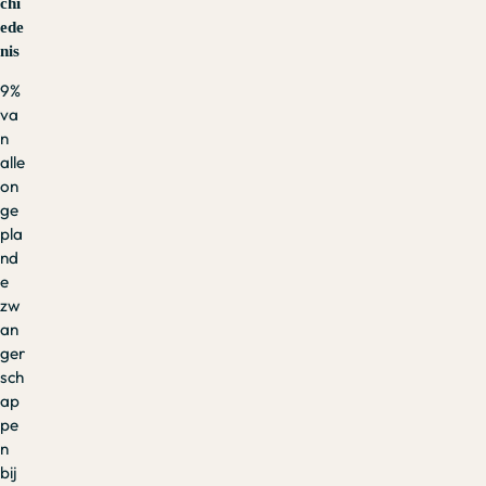
chi
ede
nis
9%
va
n
alle
on
ge
pla
nd
e
zw
an
ger
sch
ap
pe
n
bij