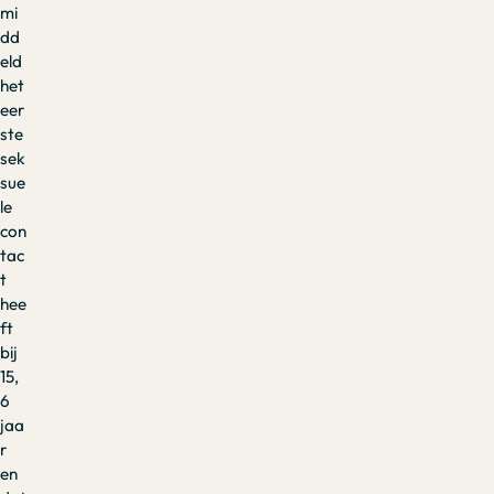
mi
dd
eld
het
eer
ste
sek
sue
le
con
tac
t
hee
ft
bij
15,
6
jaa
r
en