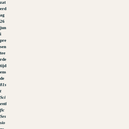
zat
erd
ag
26
jun
i
pre
sen
tee
rde
tijd
ens
de
81s
t
Sci
enti
fic
Ses
sio
ns