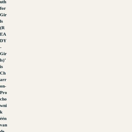
uth
for
Gir
ls
(R
EA
DY
-
Gir
ls)’
is
Ch
arr
on-
Pro
cho
wni
k
één
van
de