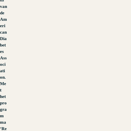
van
de
Am
eri
can
Dia
bet
es
Ass
oci
ati
on.
Me
t
het
pro
gra
m
ma
‘Re