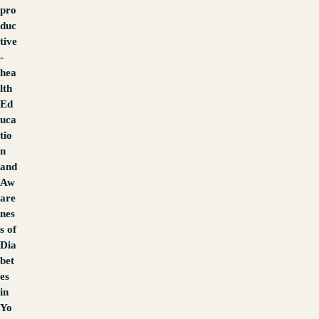
pro
duc
tive
-
hea
lth
Ed
uca
tio
n
and
Aw
are
nes
s of
Dia
bet
es
in
Yo