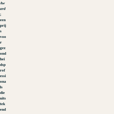
Aw
ard
;
een
prij
s
voo
r
gez
ond
hei
dsp
rof
essi
ona
ls
die
uits
tek
end