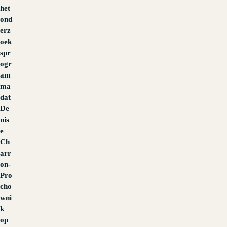
het
ond
erz
oek
spr
ogr
am
ma
dat
De
nis
e
Ch
arr
on-
Pro
cho
wni
k
op