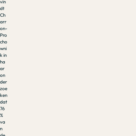
vin
dt
Ch
arr
on-
Pro
cho
wni
k in
ha
ar
on
der
zoe
ken
dat
76
%
va
n
de