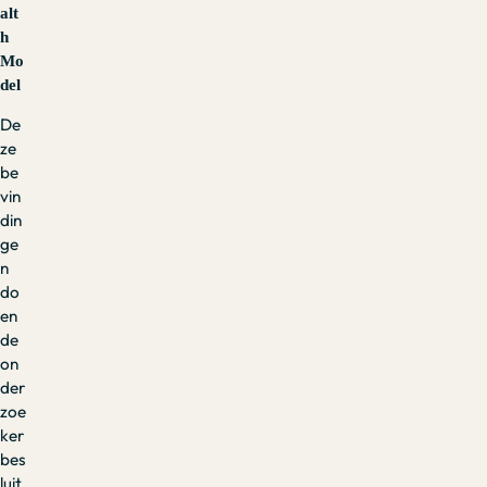
alt
h
Mo
del
De
ze
be
vin
din
ge
n
do
en
de
on
der
zoe
ker
bes
luit