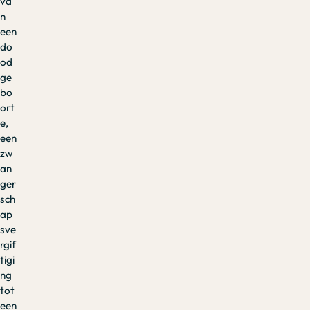
va
n
een
do
od
ge
bo
ort
e,
een
zw
an
ger
sch
ap
sve
rgif
tigi
ng
tot
een