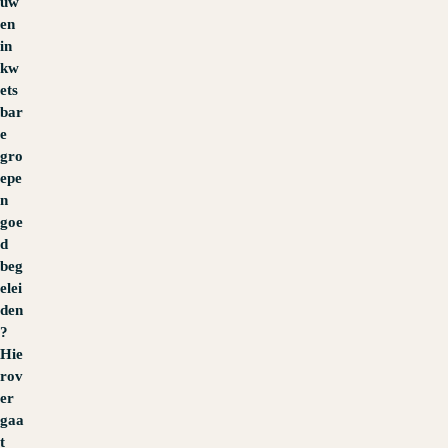
uw
en
in
kw
ets
bar
e
gro
epe
n
goe
d
beg
elei
den
?
Hie
rov
er
gaa
t