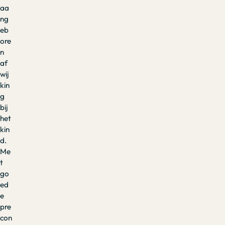
aa
ng
eb
ore
n
af
wij
kin
g
bij
het
kin
d.
Me
t
go
ed
e
pre
con