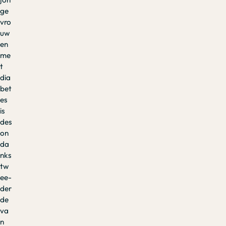
ge
vro
uw
en
me
t
dia
bet
es
is
des
on
da
nks
tw
ee-
der
de
va
n