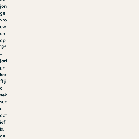
jon
ge
vro
uw
en
op
e
19
-
jari
ge
lee
ftij
d
sek
sue
el
act
ief
is,
ge