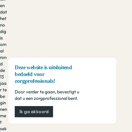
en
dat
het
no
dig
is
om
al
ron
d
Deze website is uitsluitend
de
bedoeld voor
13
zorgprofessionals!
jaa
r te
Door verder te gaan, bevestigt u
be
dat u een zorgprofessional bent.
gin
nen
Ik ga akkoord
me
t
sek