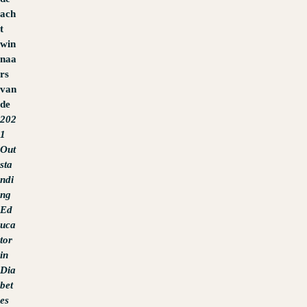
ach
t
win
naa
rs
van
de
202
1
Out
sta
ndi
ng
Ed
uca
tor
in
Dia
bet
es