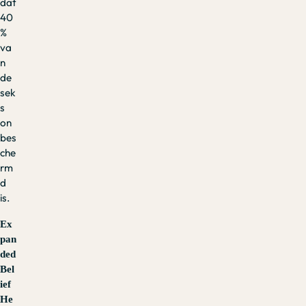
dat
40
%
va
n
de
sek
s
on
bes
che
rm
d
is.
Ex
pan
ded
Bel
ief
He