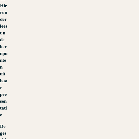
Hie
ron
der
lees
t u
de
ker
npu
nte
n
uit
haa
r
pre
sen
tati
e.
De
ges