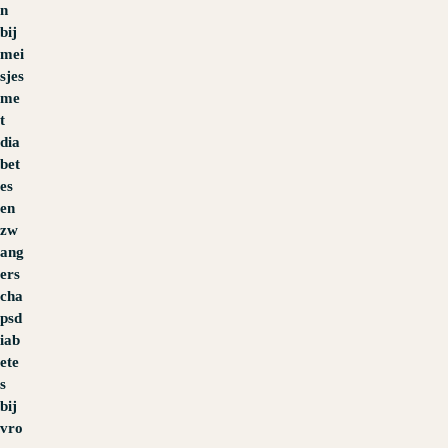
n
bij
mei
sjes
me
t
dia
bet
es
en
zw
ang
ers
cha
psd
iab
ete
s
bij
vro