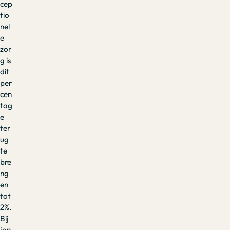
cep
tio
nel
e
zor
g is
dit
per
cen
tag
e
ter
ug
te
bre
ng
en
tot
2%.
Bij
jon