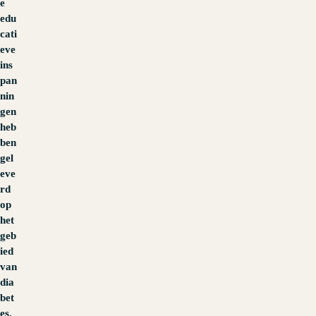
e
edu
cati
eve
ins
pan
nin
gen
heb
ben
gel
eve
rd
op
het
geb
ied
van
dia
bet
es.