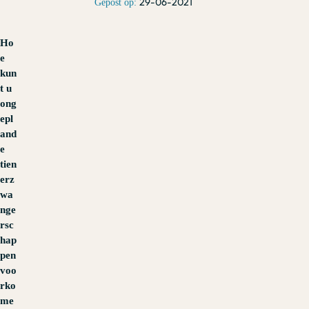
29-06-2021
Ho
e
kun
t u
ong
epl
and
e
tien
erz
wa
nge
rsc
hap
pen
voo
rko
me