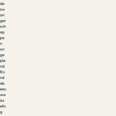
de
zw
an
ger
sch
ap
pe
n
on
ge
pla
nd.
Ro
nd
de
eeu
ww
iss
elin
g