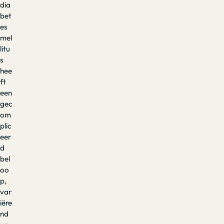
dia
bet
es
mel
litu
s
hee
ft
een
gec
om
plic
eer
d
bel
oo
p,
var
iëre
nd