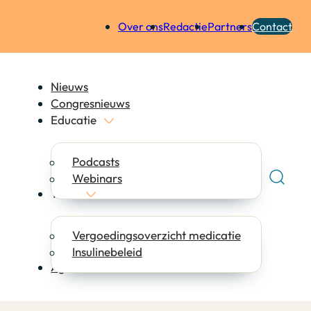
Over ons
Redactie
Partners
Contact
Nieuws
Congresnieuws
Educatie
Podcasts
Webinars
Tools
Vergoedingsoverzicht medicatie
Insulinebeleid
Agenda