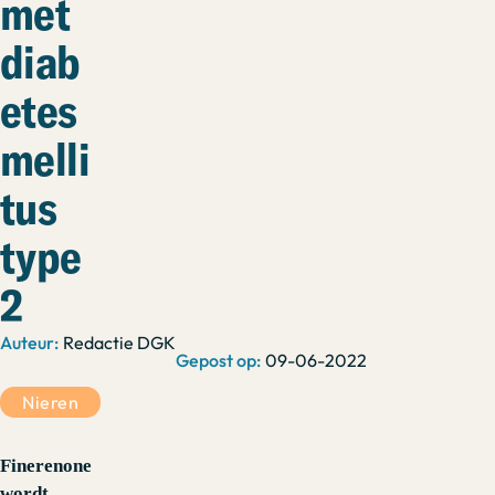
met
diab
etes
melli
tus
type
2
Redactie DGK
09-06-2022
Nieren
Finerenone
wordt