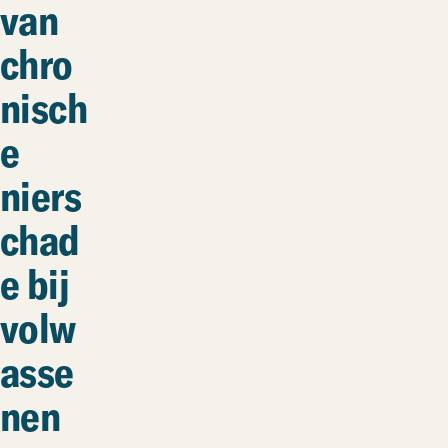
van
chro
nisch
e
niers
chad
e bij
volw
asse
nen