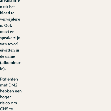
afvalstoffe
n uit het
bloed te
verwijdere
n. Ook
moet er
sprake zijn
van teveel
eiwitten in
de urine
(albuminur
ie).
Patiënten
met DM2
hebben een
hoger
risico om
CNS te