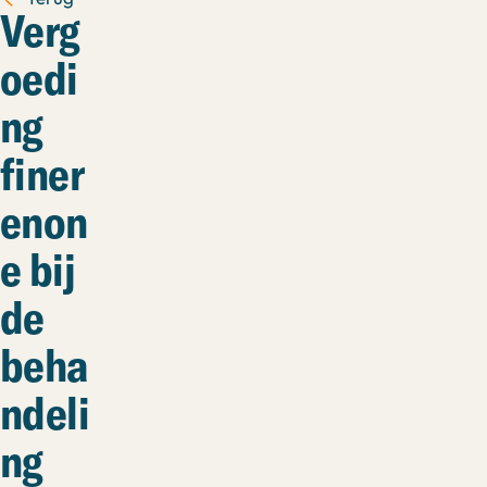
Verg
oedi
ng
finer
enon
e bij
de
beha
ndeli
ng