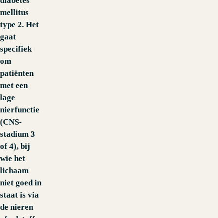
diabetes
mellitus
type 2. Het
gaat
specifiek
om
patiënten
met een
lage
nierfunctie
(CNS-
stadium 3
of 4), bij
wie het
lichaam
niet goed in
staat is via
de nieren