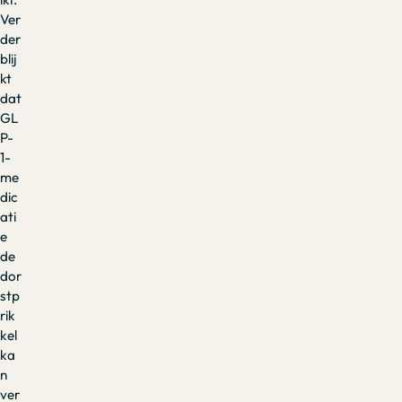
Ver
der
blij
kt
dat
GL
P-
1-
me
dic
ati
e
de
dor
stp
rik
kel
ka
n
ver