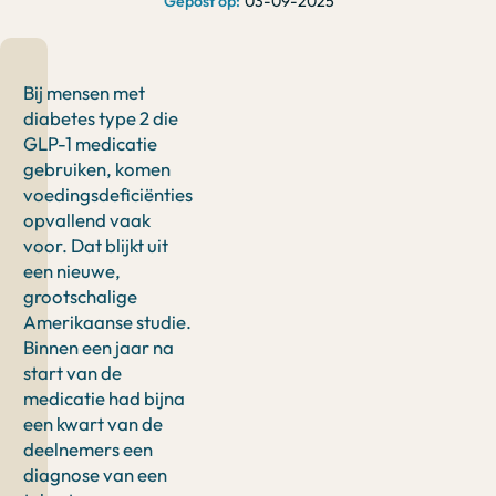
03-09-2025
Bij mensen met
diabetes type 2 die
GLP-1 medicatie
gebruiken, komen
voedingsdeficiënties
opvallend vaak
voor. Dat blijkt uit
een nieuwe,
grootschalige
Amerikaanse studie.
Binnen een jaar na
start van de
medicatie had bijna
een kwart van de
deelnemers een
diagnose van een