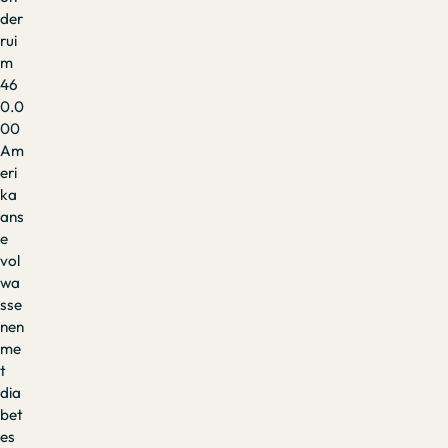
der
rui
m
46
0.0
00
Am
eri
ka
ans
e
vol
wa
sse
nen
me
t
dia
bet
es