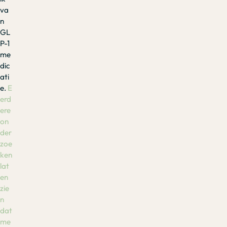
va
n
GL
P-1
me
dic
ati
e.
E
erd
ere
on
der
zoe
ken
lat
en
zie
n
dat
me