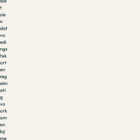
laa
t
zie
n
dat
vo
edi
ngs
tek
ort
en
reg
elm
ati
g
vo
ork
om
en
bij
me