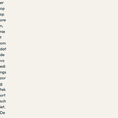
er
op
sp
ore
n,
nie
t
om
dat
de
vo
edi
ngs
zor
g
tek
ort
sch
iet.
De