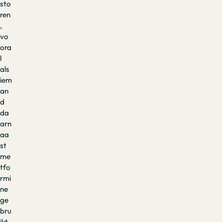
sto
ren
,
vo
ora
l
als
iem
an
d
da
arn
aa
st
me
tfo
rmi
ne
ge
bru
ikt.