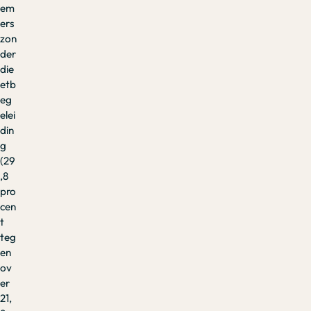
em
ers
zon
der
die
etb
eg
elei
din
g
(29
,8
pro
cen
t
teg
en
ov
er
21,