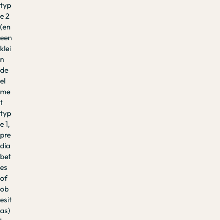
typ
e 2
(en
een
klei
n
de
el
me
t
typ
e 1,
pre
dia
bet
es
of
ob
esit
as)