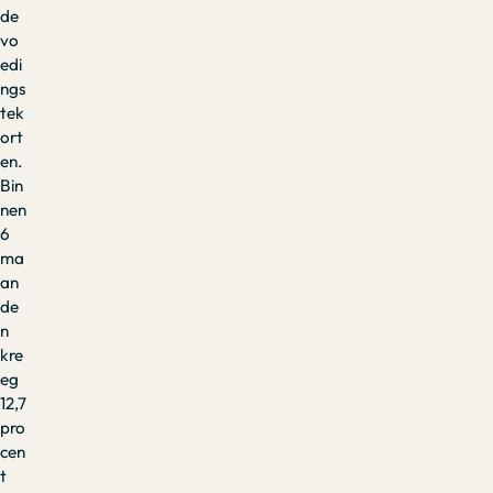
de
vo
edi
ngs
tek
ort
en.
Bin
nen
6
ma
an
de
n
kre
eg
12,7
pro
cen
t