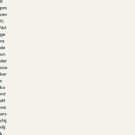
8
pro
cen
t).
Vol
ge
ns
de
on
der
zoe
ker
s
ko
mt
dit
wa
ars
chij
nlij
k