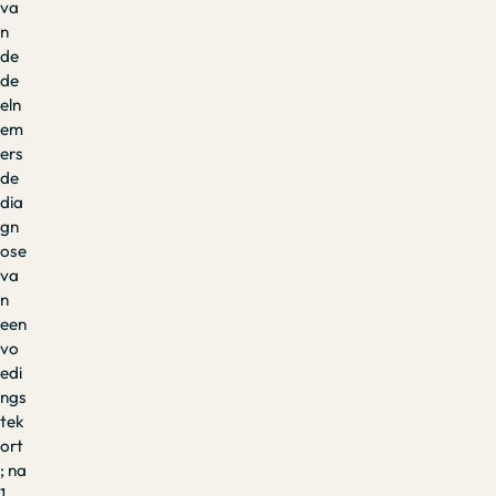
va
n
de
de
eln
em
ers
de
dia
gn
ose
va
n
een
vo
edi
ngs
tek
ort
; na
1