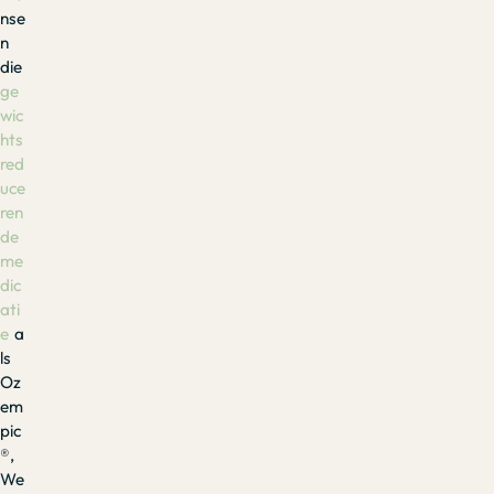
nse
n
die
ge
wic
hts
red
uce
ren
de
me
dic
ati
e
a
ls
Oz
em
pic
®,
We