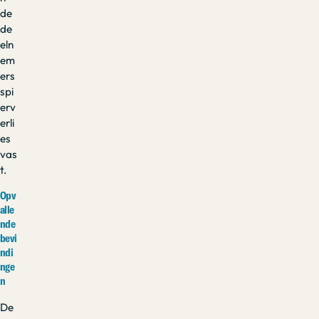
de
de
eln
em
ers
spi
erv
erli
es
vas
t.
Opv
alle
nde
bevi
ndi
nge
n
De