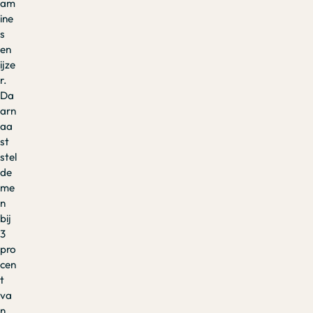
am
ine
s
en
ijze
r.
Da
arn
aa
st
stel
de
me
n
bij
3
pro
cen
t
va
n