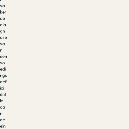
va
ker
de
dia
gn
ose
va
n
een
vo
edi
ngs
def
ici
ënt
ie
da
n
de
eln