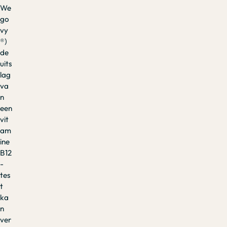
We
go
vy
®)
de
uits
lag
va
n
een
vit
am
ine
B12
-
tes
t
ka
n
ver