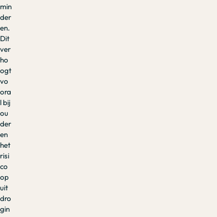
min
der
en.
Dit
ver
ho
ogt
vo
ora
l bij
ou
der
en
het
risi
co
op
uit
dro
gin