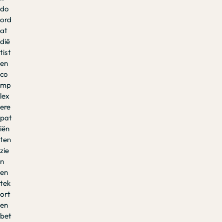
do
ord
at
dië
tist
en
co
mp
lex
ere
pat
iën
ten
zie
n
en
tek
ort
en
bet