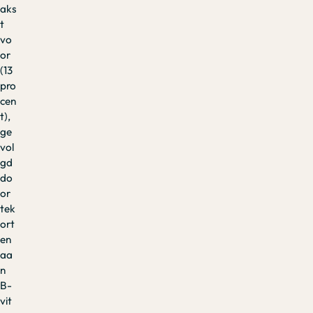
aks
t
vo
or
(13
pro
cen
t),
ge
vol
gd
do
or
tek
ort
en
aa
n
B-
vit