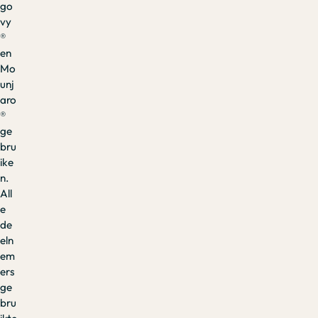
go
vy
®
en
Mo
unj
aro
®
ge
bru
ike
n.
All
e
de
eln
em
ers
ge
bru