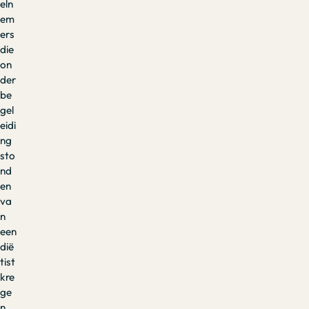
eln
em
ers
die
on
der
be
gel
eidi
ng
sto
nd
en
va
n
een
dië
tist
kre
ge
n