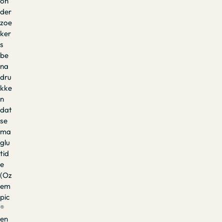
on
der
zoe
ker
s
be
na
dru
kke
n
dat
se
ma
glu
tid
e
(Oz
em
pic
®
en