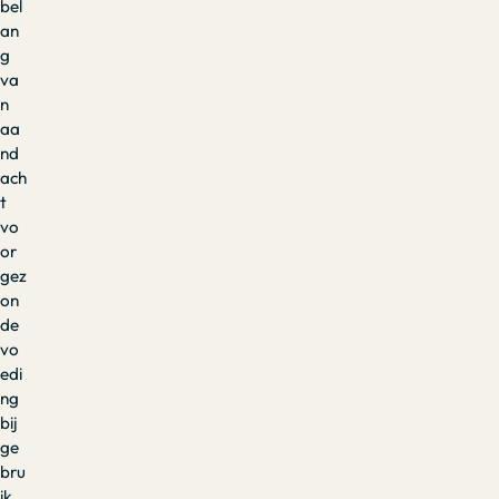
bel
an
g
va
n
aa
nd
ach
t
vo
or
gez
on
de
vo
edi
ng
bij
ge
bru
ik