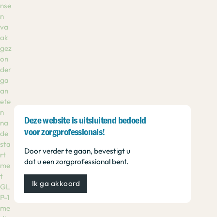
nse
n
va
ak
gez
on
der
ga
an
ete
n
Deze website is uitsluitend bedoeld
na
voor zorgprofessionals!
de
sta
Door verder te gaan, bevestigt u
rt
dat u een zorgprofessional bent.
me
t
Ik ga akkoord
GL
P-1
me