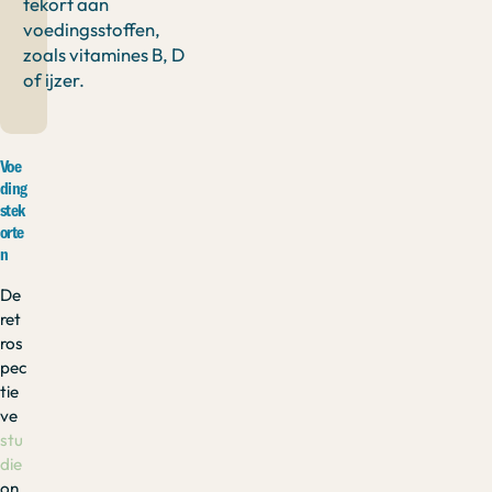
tekort aan
voedingsstoffen,
zoals vitamines B, D
of ijzer.
Voe
ding
stek
orte
n
De
ret
ros
pec
tie
ve
stu
die
on