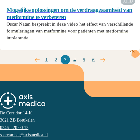
ATTD
Mogelijke oplossingen om de verdraagzaamheid van
metformine te verbeteren
Oscar Natan bespreekt in deze video het effect van verschillende
formuleringen van metformine voor patiënten met metformine
intolerantie....
1
2
3
4
5
6
De Corridor 14-K
3621 ZB Breukelen
0346 - 20 00 13
secretariaat@axismedica.nl