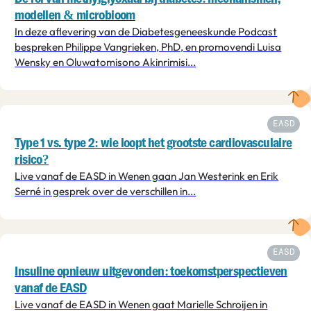
modellen & microbioom
In deze aflevering van de Diabetesgeneeskunde Podcast
bespreken Philippe Vangrieken, PhD, en promovendi Luisa
Wensky en Oluwatomisono Akinrimisi...
EASD
Type 1 vs. type 2: wie loopt het grootste cardiovasculaire
risico?
Live vanaf de EASD in Wenen gaan Jan Westerink en Erik
Serné in gesprek over de verschillen in...
EASD
Insuline opnieuw uitgevonden: toekomstperspectieven
vanaf de EASD
Live vanaf de EASD in Wenen gaat Marielle Schroijen in