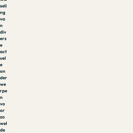
seli
ng
va
n
div
ers
e
act
uel
e
on
der
we
rpe
n
vo
or
zo
wel
de