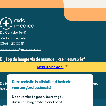
De Corridor 14-K
3621 ZB Breukelen
0346 - 20 00 13
secretariaat@axismedica.nl
Blijf op de hoogte via de maandelijkse nieuwsbrief
Meld u hier aan!
Deze website is uitsluitend bedoeld
De informatie op deze sectie is bedoeld voor medisch specialisten,
voor zorgprofessionals!
huisartsen, verpleegkundig specialisten en onderzoekers.
Door verder te gaan, bevestigt u
dat u een zorgprofessional bent.
Copyright © 2026, Axis Medica