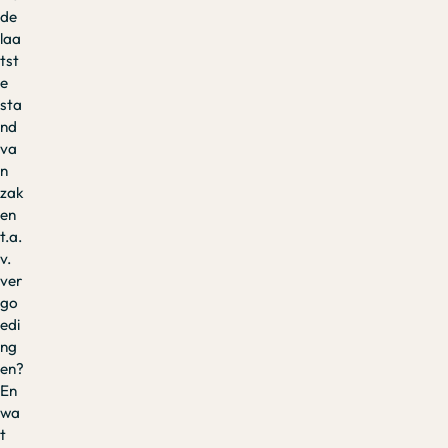
de
laa
tst
e
sta
nd
va
n
zak
en
t.a.
v.
ver
go
edi
ng
en?
En
wa
t