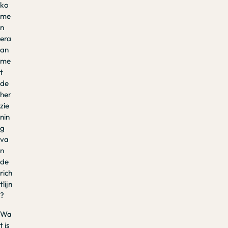
ko
me
n
era
an
me
t
de
her
zie
nin
g
va
n
de
rich
tlijn
?
Wa
t is