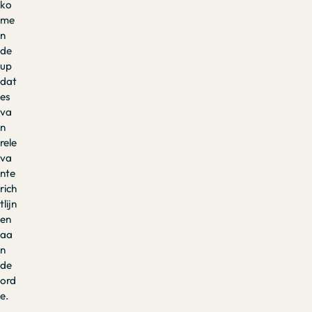
ko
me
n
de
up
dat
es
va
n
rele
va
nte
rich
tlijn
en
aa
n
de
ord
e.