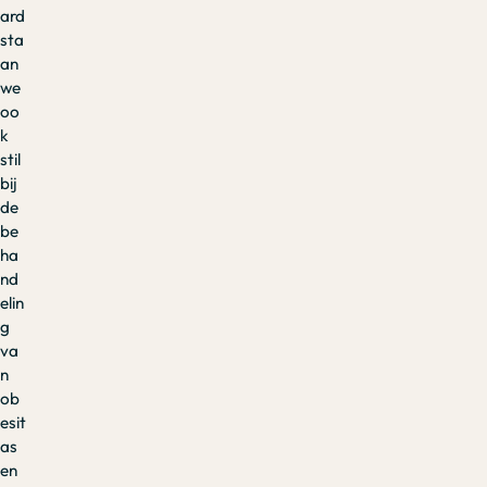
ard
sta
an
we
oo
k
stil
bij
de
be
ha
nd
elin
g
va
n
ob
esit
as
en