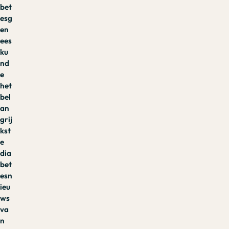
bet
esg
en
ees
ku
nd
e
het
bel
an
grij
kst
e
dia
bet
esn
ieu
ws
va
n