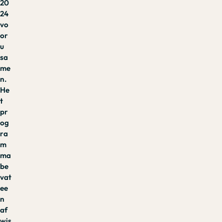
20
24
vo
or
u
sa
me
n.
He
t
pr
og
ra
m
ma
be
vat
ee
n
af
wis