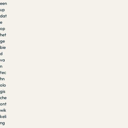
een
up
dat
e
op
het
ge
bie
d
va
n
tec
hn
olo
gis
che
ont
wik
keli
ng