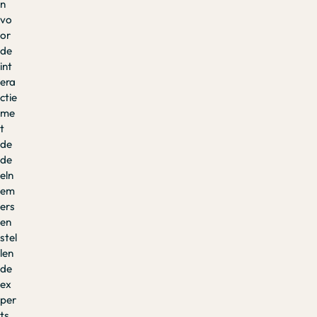
n
vo
or
de
int
era
ctie
me
t
de
de
eln
em
ers
en
stel
len
de
ex
per
ts