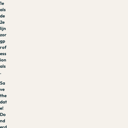
1e
als
de
2e
lijn
zor
gp
rof
ess
ion
als
.
Sa
ve
the
dat
e!
Do
nd
erd