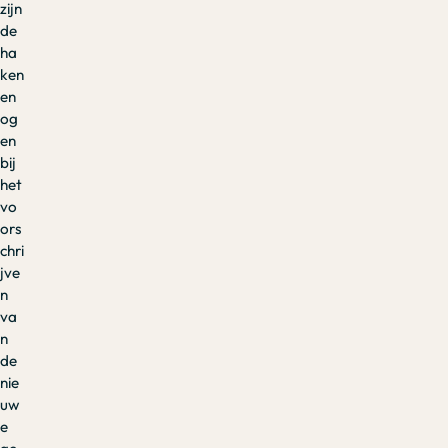
zijn
de
ha
ken
en
og
en
bij
het
vo
ors
chri
jve
n
va
n
de
nie
uw
e