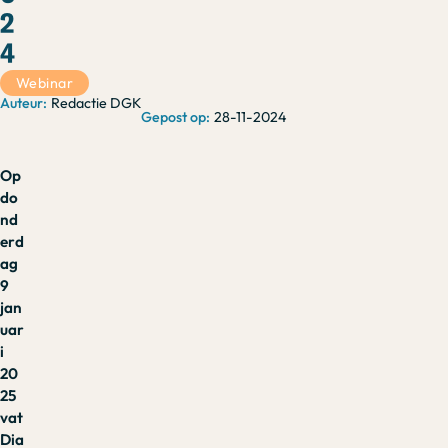
2
4
Webinar
Redactie DGK
28-11-2024
Op
do
nd
erd
ag
9
jan
uar
i
20
25
vat
Dia