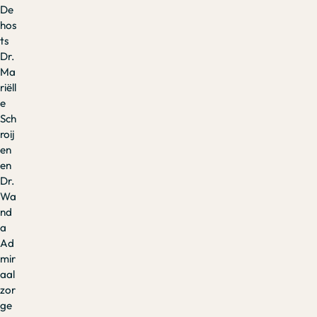
De
hos
ts
Dr.
Ma
riëll
e
Sch
roij
en
en
Dr.
Wa
nd
a
Ad
mir
aal
zor
ge