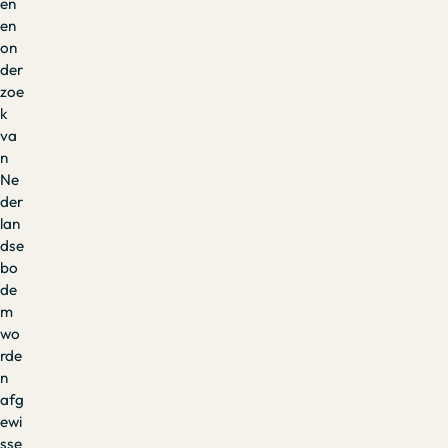
en
en
on
der
zoe
k
va
n
Ne
der
lan
dse
bo
de
m
wo
rde
n
afg
ewi
sse