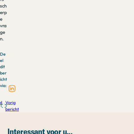
sch
erp
e
vra
ge
n.
De
el
dit
ber
icht
via:
d
Vorig
bericht
Interessant voor u...