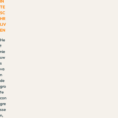
IN
TE
SC
HR
IJV
EN
He
t
nie
uw
s
va
n
de
gro
te
con
gre
sse
n,