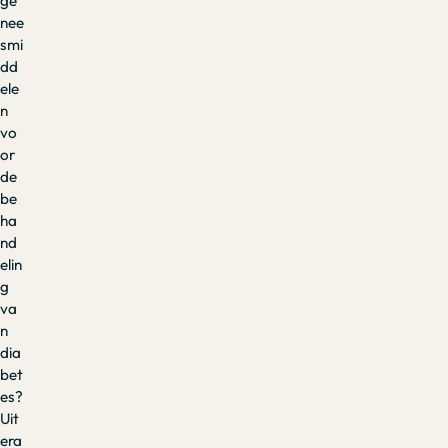
ge
nee
smi
dd
ele
n
vo
or
de
be
ha
nd
elin
g
va
n
dia
bet
es?
Uit
era